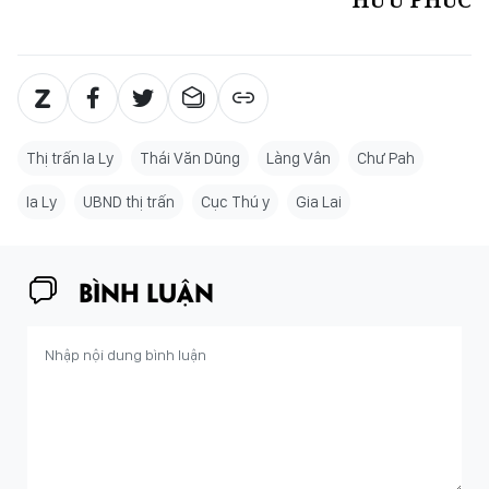
Thị trấn Ia Ly
Thái Văn Dũng
Làng Vân
Chư Pah
Ia Ly
UBND thị trấn
Cục Thú y
Gia Lai
BÌNH LUẬN