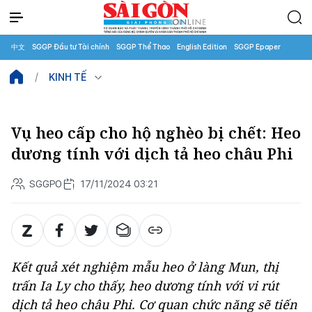
中文
SGGP Đầu tư Tài chính
SGGP Thể Thao
English Edition
SGGP Epaper
KINH TẾ
Vụ heo cấp cho hộ nghèo bị chết: Heo
dương tính với dịch tả heo châu Phi
SGGPO
17/11/2024 03:21
Kết quả xét nghiệm mẫu heo ở làng Mun, thị
trấn Ia Ly cho thấy, heo dương tính với vi rút
dịch tả heo châu Phi. Cơ quan chức năng sẽ tiến