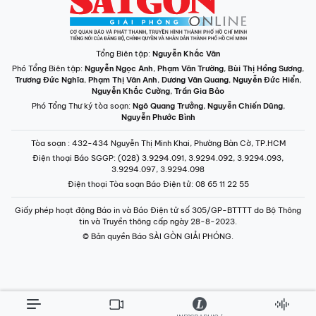
Tổng Biên tập:
Nguyễn Khắc Văn
Phó Tổng Biên tập:
Nguyễn Ngọc Anh
,
Phạm Văn Trường
,
Bùi Thị Hồng Sương
,
Trương Đức Nghĩa
,
Phạm Thị Vân Anh
,
Dương Văn Quang
,
Nguyễn Đức Hiển
,
Nguyễn Khắc Cường
,
Trần Gia Bảo
Phó Tổng Thư ký tòa soạn:
Ngô Quang Trưởng
,
Nguyễn Chiến Dũng
,
Nguyễn Phước Bình
Tòa soạn
: 432-434 Nguyễn Thị Minh Khai, Phường Bàn Cờ, TP.HCM
Điện thoại Báo SGGP
: (028) 3.9294.091, 3.9294.092, 3.9294.093,
3.9294.097, 3.9294.098
Điện thoại Tòa soạn Báo Điện tử
: 08 65 11 22 55
Giấy phép hoạt động Báo in và Báo Điện tử số 305/GP-BTTTT do Bộ Thông
tin và Truyền thông cấp ngày 28-8-2023.
© Bản quyền Báo SÀI GÒN GIẢI PHÓNG.
INFOGRAPHIC /