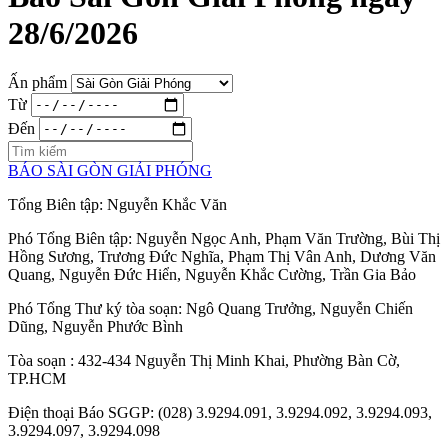
28/6/2026
Ấn phẩm
Từ
Đến
BÁO SÀI GÒN GIẢI PHÓNG
Tổng Biên tập:
Nguyễn Khắc Văn
Phó Tổng Biên tập:
Nguyễn Ngọc Anh
,
Phạm Văn Trường
,
Bùi Thị
Hồng Sương
,
Trương Đức Nghĩa
,
Phạm Thị Vân Anh
,
Dương Văn
Quang
,
Nguyễn Đức Hiển
,
Nguyễn Khắc Cường
,
Trần Gia Bảo
Phó Tổng Thư ký tòa soạn:
Ngô Quang Trưởng
,
Nguyễn Chiến
Dũng
,
Nguyễn Phước Bình
Tòa soạn
: 432-434 Nguyễn Thị Minh Khai, Phường Bàn Cờ,
TP.HCM
Điện thoại Báo SGGP
: (028) 3.9294.091, 3.9294.092, 3.9294.093,
3.9294.097, 3.9294.098