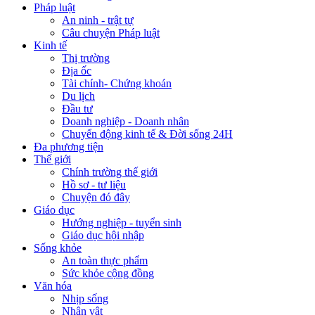
Pháp luật
An ninh - trật tự
Câu chuyện Pháp luật
Kinh tế
Thị trường
Địa ốc
Tài chính- Chứng khoán
Du lịch
Đầu tư
Doanh nghiệp - Doanh nhân
Chuyển động kinh tế & Đời sống 24H
Đa phương tiện
Thế giới
Chính trường thế giới
Hồ sơ - tư liệu
Chuyện đó đây
Giáo dục
Hướng nghiệp - tuyển sinh
Giáo dục hội nhập
Sống khỏe
An toàn thực phẩm
Sức khỏe cộng đồng
Văn hóa
Nhịp sống
Nhân vật