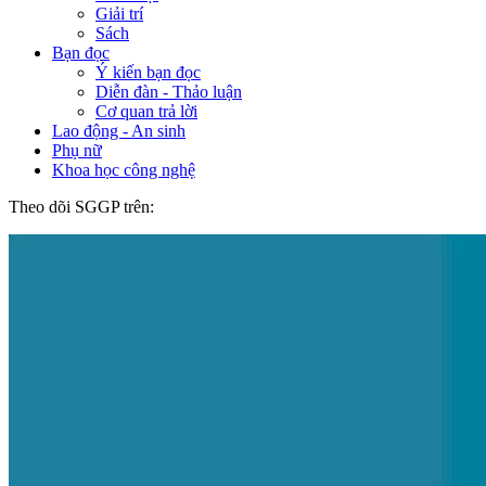
Giải trí
Sách
Bạn đọc
Ý kiến bạn đọc
Diễn đàn - Thảo luận
Cơ quan trả lời
Lao động - An sinh
Phụ nữ
Khoa học công nghệ
Theo dõi SGGP trên: