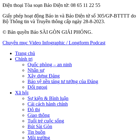
Điện thoại Tòa soạn Báo Điện tử
: 08 65 11 22 55
Giấy phép hoạt động Báo in và Báo Điện tử số 305/GP-BTTTT do
Bộ Thông tin và Truyền thông cấp ngày 28-8-2023.
© Bản quyền Báo SÀI GÒN GIẢI PHÓNG.
Chuyên mục
Video
Infographic / Longform
Podcast
Trang chủ
Chính trị
Quốc phòng – an ninh
Nhân sự
Xây dựng Đảng
Bảo vệ nền tảng tư tưởng của Đảng
Đối ngoại
Xã hội
Sự kiện & Bình luận
Cải cách hành chính
Đô thị
Giao thông
Tuổi trẻ cuộc sống
Bút Sài Gòn
Tin buồn
Môi trường