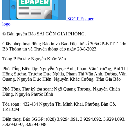
SGGP Epaper
logo
© Bản quyền Báo SÀI GÒN GIẢI PHÓNG.
Giấy phép hoạt động Báo in và Báo Điện tử số 305/GP-BTTTT do
Bộ Thông tin và Truyền thông cấp ngày 28-8-2023.
Tổng Biên tập:
Nguyễn Khắc Văn
Phó Tổng Biên tập:
Nguyễn Ngọc Anh
,
Phạm Văn Trường
,
Bùi Thị
Hồng Sương
,
Trương Đức Nghĩa
,
Phạm Thị Vân Anh
,
Dương Văn
Quang
,
Nguyễn Đức Hiển
,
Nguyễn Khắc Cường
,
Trần Gia Bảo
Phó Tổng Thư ký tòa soạn:
Ngô Quang Trưởng
,
Nguyễn Chiến
Dũng
,
Nguyễn Phước Bình
Tòa soạn : 432-434 Nguyễn Thị Minh Khai, Phường Bàn Cờ,
TP.HCM
Điện thoại Báo SGGP: (028) 3.9294.091, 3.9294.092, 3.9294.093,
3.9294.097, 3.9294.098