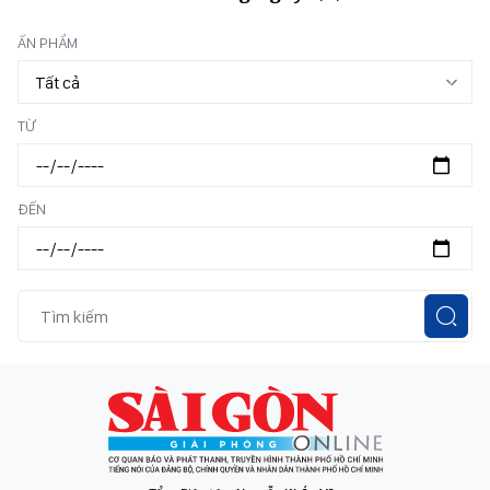
ẤN PHẨM
TỪ
ĐẾN