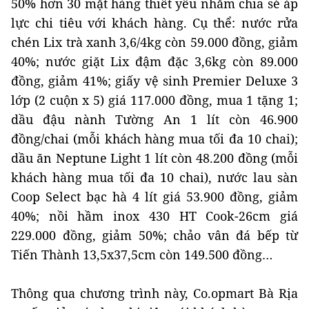
50% hơn 30 mặt hàng thiết yếu nhằm chia sẻ áp
lực chi tiêu với khách hàng. Cụ thể: nước rửa
chén Lix trà xanh 3,6/4kg còn 59.000 đồng, giảm
40%; nước giặt Lix đậm đặc 3,6kg còn 89.000
đồng, giảm 41%; giấy vệ sinh Premier Deluxe 3
lớp (2 cuộn x 5) giá 117.000 đồng, mua 1 tặng 1;
dầu đậu nành Tường An 1 lít còn 46.900
đồng/chai (mỗi khách hàng mua tối đa 10 chai);
dầu ăn Neptune Light 1 lít còn 48.200 đồng (mỗi
khách hàng mua tối đa 10 chai), nước lau sàn
Coop Select bạc hà 4 lít giá 53.900 đồng, giảm
40%; nồi hầm inox 430 HT Cook-26cm giá
229.000 đồng, giảm 50%; chảo vân đá bếp từ
Tiến Thành 13,5x37,5cm còn 149.500 đồng…
Thông qua chương trình này, Co.opmart Bà Rịa