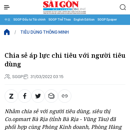
中文
SGGP Đầu tư Tài chính
SGGP Thể Thao
English Edition
SGGP Epaper
TIÊU DÙNG THÔNG MINH
Chia sẻ áp lực chi tiêu với người tiêu
dùng
SGGP
31/03/2022 03:15
Nhằm chia sẻ với người tiêu dùng, siêu thị
Co.opmart Bà Rịa (tỉnh Bà Rịa - Vũng Tàu) đã
phối hợp cùng Phòng Kinh doanh, Phòng Hàng