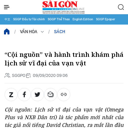
中文
SGGP Đầu tư Tài chính
SGGP Thể Thao
English Edition
SGGP Epaper
VĂN HÓA
SÁCH
“Cội nguồn” và hành trình khám phá
lịch sử vĩ đại của vạn vật
SGGPO
09/09/2020 09:06
Cội nguồn: Lịch sử vĩ đại của vạn vật
(Omega
Plus và NXB Dân trí) là tác phẩm mới nhất của
tác giả nổi tiếng David Christian, ra mắt lần đầu