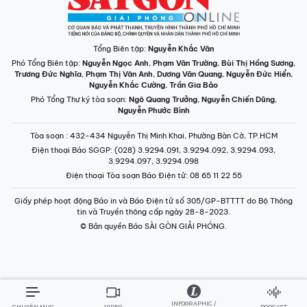
Tổng Biên tập:
Nguyễn Khắc Văn
Phó Tổng Biên tập:
Nguyễn Ngọc Anh
,
Phạm Văn Trường
,
Bùi Thị Hồng Sương
,
Trương Đức Nghĩa
,
Phạm Thị Vân Anh
,
Dương Văn Quang
,
Nguyễn Đức Hiển
,
Nguyễn Khắc Cường
,
Trần Gia Bảo
Phó Tổng Thư ký tòa soạn:
Ngô Quang Trưởng
,
Nguyễn Chiến Dũng
,
Nguyễn Phước Bình
Tòa soạn
: 432-434 Nguyễn Thị Minh Khai, Phường Bàn Cờ, TP.HCM
Điện thoại Báo SGGP
: (028) 3.9294.091, 3.9294.092, 3.9294.093,
3.9294.097, 3.9294.098
Điện thoại Tòa soạn Báo Điện tử
: 08 65 11 22 55
Giấy phép hoạt động Báo in và Báo Điện tử số 305/GP-BTTTT do Bộ Thông
tin và Truyền thông cấp ngày 28-8-2023.
© Bản quyền Báo SÀI GÒN GIẢI PHÓNG.
INFOGRAPHIC /
CHUYÊN MỤC
VIDEO
PODCAST