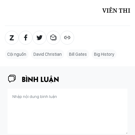
VIÊN THI
Cội nguồn
David Christian
Bill Gates
Big History
BÌNH LUẬN