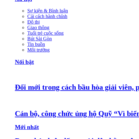
Sự kiện & Bình luận
Cải cách hành chính
Đô thị
Giao thông
Tuổi trẻ cuộc sống
Bút Sài Gòn
Tin buồn
Môi trường
Nổi bật
Đổi mới trong cách bầu hòa giải viên, 
Cán bộ, công chức ủng hộ Quỹ “Vì bi
Mới nhất