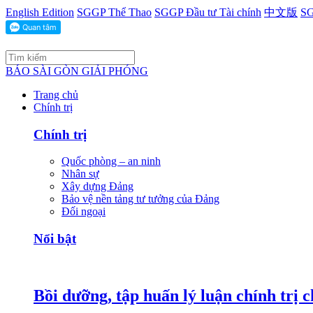
English Edition
SGGP Thể Thao
SGGP Đầu tư Tài chính
中文版
SG
BÁO SÀI GÒN GIẢI PHÓNG
Trang chủ
Chính trị
Chính trị
Quốc phòng – an ninh
Nhân sự
Xây dựng Đảng
Bảo vệ nền tảng tư tưởng của Đảng
Đối ngoại
Nổi bật
Bồi dưỡng, tập huấn lý luận chính trị 