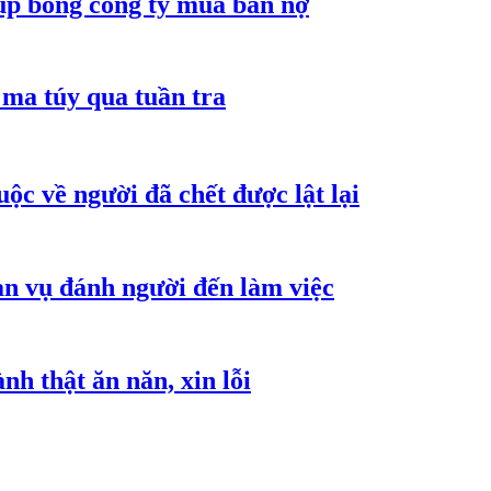
núp bóng công ty mua bán nợ
ma túy qua tuần tra
ộc về người đã chết được lật lại
an vụ đánh người đến làm việc
h thật ăn năn, xin lỗi