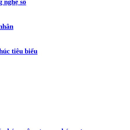
g nghệ số
 nhân
húc tiêu biểu