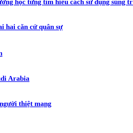
ường học từng tìm hiểu cách sử dụng súng t
ai hai căn cứ quân sự
n
udi Arabia
 người thiệt mạng