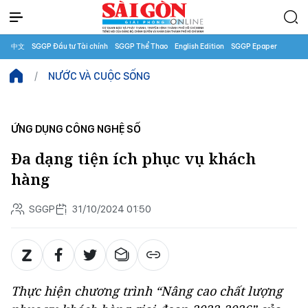
中文
SGGP Đầu tư Tài chính
SGGP Thể Thao
English Edition
SGGP Epaper
NƯỚC VÀ CUỘC SỐNG
ỨNG DỤNG CÔNG NGHỆ SỐ
Đa dạng tiện ích phục vụ khách
hàng
SGGP
31/10/2024 01:50
Thực hiện chương trình “Nâng cao chất lượng