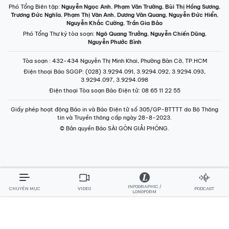
Phó Tổng Biên tập:
Nguyễn Ngọc Anh
,
Phạm Văn Trường
,
Bùi Thị Hồng Sương
,
Trương Đức Nghĩa
,
Phạm Thị Vân Anh
,
Dương Văn Quang
,
Nguyễn Đức Hiển
,
Nguyễn Khắc Cường
,
Trần Gia Bảo
Phó Tổng Thư ký tòa soạn:
Ngô Quang Trưởng
,
Nguyễn Chiến Dũng
,
Nguyễn Phước Bình
Tòa soạn
: 432-434 Nguyễn Thị Minh Khai, Phường Bàn Cờ, TP.HCM
Điện thoại Báo SGGP
: (028) 3.9294.091, 3.9294.092, 3.9294.093,
3.9294.097, 3.9294.098
Điện thoại Tòa soạn Báo Điện tử
: 08 65 11 22 55
Giấy phép hoạt động Báo in và Báo Điện tử số 305/GP-BTTTT do Bộ Thông
tin và Truyền thông cấp ngày 28-8-2023.
© Bản quyền Báo SÀI GÒN GIẢI PHÓNG.
INFOGRAPHIC /
CHUYÊN MỤC
VIDEO
PODCAST
LONGFORM