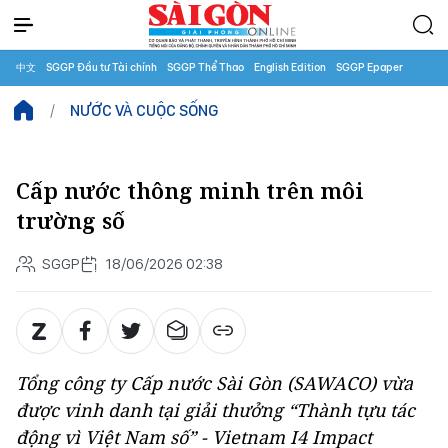
中文
SGGP Đầu tư Tài chính
SGGP Thể Thao
English Edition
SGGP Epaper
NƯỚC VÀ CUỘC SỐNG
Cấp nước thông minh trên môi
trường số
SGGP
18/06/2026 02:38
Tổng công ty Cấp nước Sài Gòn (SAWACO) vừa
được vinh danh tại giải thưởng “Thành tựu tác
động vì Việt Nam số” - Vietnam I4 Impact