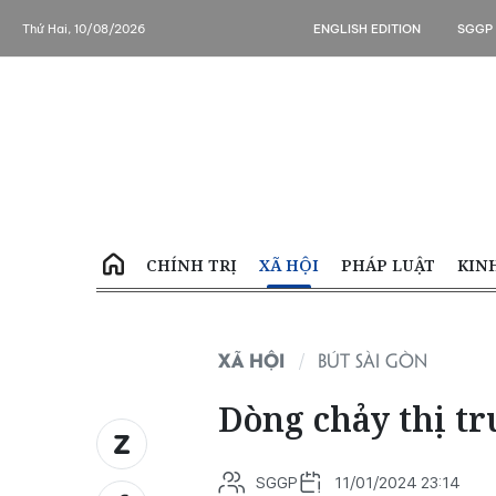
Thứ Hai, 10/08/2026
ENGLISH EDITION
SGGP
CHÍNH TRỊ
XÃ HỘI
PHÁP LUẬT
KIN
XÃ HỘI
BÚT SÀI GÒN
Dòng chảy thị t
SGGP
11/01/2024 23:14