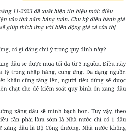
háng 11-2023 đã xuất hiện tín hiệu mới: điều
iện vào thứ năm hàng tuần. Chu kỳ điều hành giá
sẽ giúp thích ứng với biến động giá cả của thị
ùng, có gì đáng chú ý trong quy định này?
 xăng dầu sẽ được mua tối đa từ 3 nguồn. Điều này
ại lý trong nhập hàng, cung ứng. Đa dạng nguồn
iết khấu cũng tăng lên, người tiêu dùng sẽ được
iện chặt chẽ để kiểm soát quỹ bình ổn xăng dầu
 trường xăng dầu sẽ minh bạch hơn. Tuy vậy, theo
điều cần phải làm sớm là Nhà nước chỉ có 1 đầu
rữ xăng dầu là Bộ Công thương. Nhà nước không