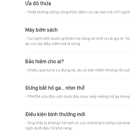
Ưa đổ thừa
- Thiệt không uổng công thức đêm coi các bạn trẻ U17 ngượ
Máy bơm sách
- Tui nghĩ sớm muộn gì thiên hạ cũng sẽ chế ra cái gọi là “
áp vòi vào đầu, bấm nút là xong.
Bảo hiểm cho ai?
- Chiều qua tui bị vụ đụng xe, dù có bảo hiểm nhưng rốt cuộ
Đừng bắt hố ga... nhịn thở
- TPHCM vừa đón cơn mưa đầu mùa, mấy miệng hố ga trong xó
Điều kiện bình thường mới
- Ông thấy lạ không? Hồ bơi vô cực mới khai trương của kh
ngồi dưới đáy hồ khô rang.