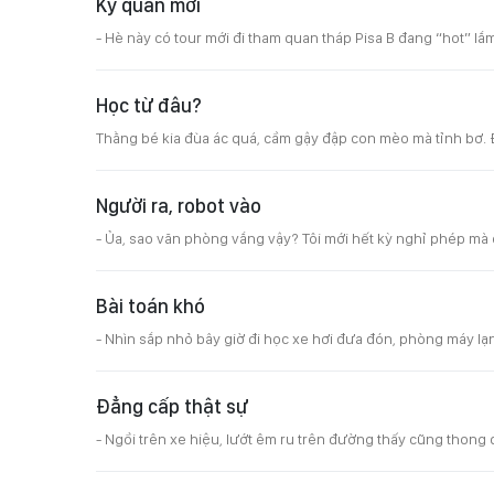
Kỳ quan mới
- Hè này có tour mới đi tham quan tháp Pisa B đang “hot” lắm
Học từ đâu?
Thằng bé kia đùa ác quá, cầm gậy đập con mèo mà tỉnh bơ. 
Người ra, robot vào
- Ủa, sao văn phòng vắng vậy? Tôi mới hết kỳ nghỉ phép mà c
Bài toán khó
- Nhìn sắp nhỏ bây giờ đi học xe hơi đưa đón, phòng máy lạn
Đẳng cấp thật sự
- Ngồi trên xe hiệu, lướt êm ru trên đường thấy cũng thong