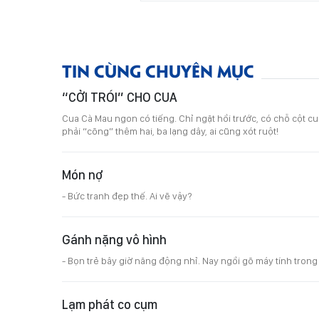
TIN CÙNG CHUYÊN MỤC
“CỞI TRÓI” CHO CUA
Cua Cà Mau ngon có tiếng. Chỉ ngặt hồi trước, có chỗ cột 
phải “cõng” thêm hai, ba lạng dây, ai cũng xót ruột!
Món nợ
- Bức tranh đẹp thế. Ai vẽ vậy?
Gánh nặng vô hình
- Bọn trẻ bây giờ năng động nhỉ. Nay ngồi gõ máy tính trong 
Lạm phát co cụm