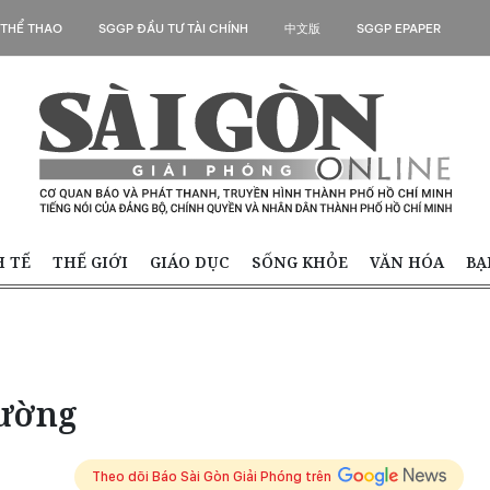
 THỂ THAO
SGGP ĐẦU TƯ TÀI CHÍNH
中文版
SGGP EPAPER
H TẾ
THẾ GIỚI
GIÁO DỤC
SỐNG KHỎE
VĂN HÓA
BẠ
rường
Theo dõi Báo Sài Gòn Giải Phóng trên