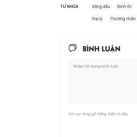
TỪ KHÓA
Xăng dầu
Bình ổn
Đại lý
Thương nhân
BÌNH LUẬN
Xin vui lòng gõ tiếng Việt có dấu