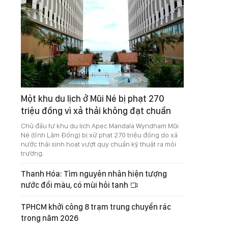
Một khu du lịch ở Mũi Né bị phạt 270
triệu đồng vì xả thải không đạt chuẩn
Chủ đầu tư khu du lịch Apec Mandala Wyndham Mũi
Né (tỉnh Lâm Đồng) bị xử phạt 270 triệu đồng do xả
nước thải sinh hoạt vượt quy chuẩn kỹ thuật ra môi
trường.
Thanh Hóa: Tìm nguyên nhân hiện tượng
nước đổi màu, có mùi hôi tanh
TPHCM khởi công 8 trạm trung chuyển rác
trong năm 2026