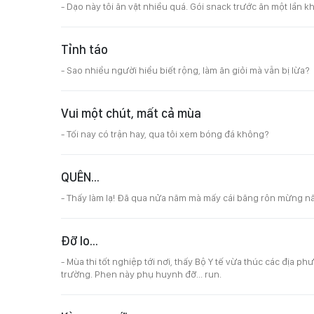
- Dạo này tôi ăn vặt nhiều quá. Gói snack trước ăn một lần 
Tỉnh táo
- Sao nhiều người hiểu biết rộng, làm ăn giỏi mà vẫn bị lừa?
Vui một chút, mất cả mùa
- Tối nay có trận hay, qua tôi xem bóng đá không?
QUÊN...
- Thấy làm lạ! Đã qua nửa năm mà mấy cái băng rôn mừng nă
Đỡ lo...
- Mùa thi tốt nghiệp tới nơi, thấy Bộ Y tế vừa thúc các địa 
trường. Phen này phụ huynh đỡ... run.