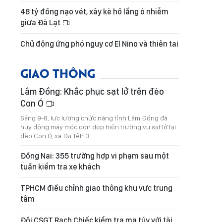
48 tỷ đồng nạo vét, xây kè hồ lắng ô nhiễm
giữa Đà Lạt
Chủ động ứng phó nguy cơ El Nino và thiên tai
GIAO THÔNG
Lâm Đồng: Khắc phục sạt lở trên đèo
Con Ó
Sáng 9-8, lực lượng chức năng tỉnh Lâm Đồng đã
huy động máy móc dọn dẹp hiện trường vụ sạt lở tại
đèo Con Ó, xã Đạ Tẻh 3.
Đồng Nai: 355 trường hợp vi phạm sau một
tuần kiểm tra xe khách
TPHCM điều chỉnh giao thông khu vực trung
tâm
Đội CSGT Rạch Chiếc kiểm tra ma túy với tài