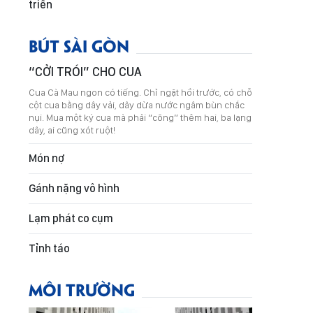
triển
BÚT SÀI GÒN
“CỞI TRÓI” CHO CUA
Cua Cà Mau ngon có tiếng. Chỉ ngặt hồi trước, có chỗ
cột cua bằng dây vải, dây dừa nước ngâm bùn chắc
nụi. Mua một ký cua mà phải “cõng” thêm hai, ba lạng
dây, ai cũng xót ruột!
Món nợ
Gánh nặng vô hình
Lạm phát co cụm
Tỉnh táo
MÔI TRƯỜNG