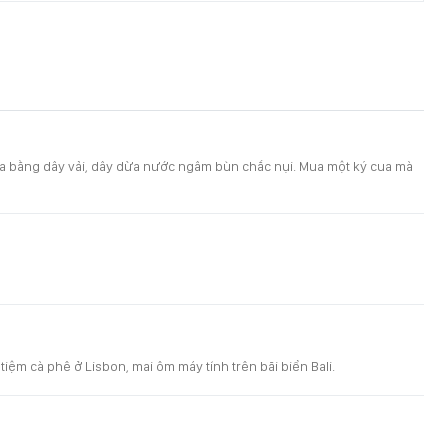
cua bằng dây vải, dây dừa nước ngâm bùn chắc nụi. Mua một ký cua mà
tiệm cà phê ở Lisbon, mai ôm máy tính trên bãi biển Bali.