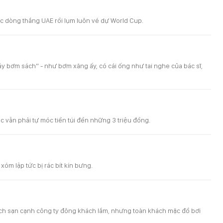
c dòng thắng UAE rồi lụm luôn vé dự World Cup.
máy bơm sách” - như bơm xăng ấy, có cái ống như tai nghe của bác sĩ,
c vẫn phải tự móc tiền túi đền những 3 triệu đồng.
m lập tức bị rác bít kín bưng.
ách sạn cạnh công ty đông khách lắm, nhưng toàn khách mặc đồ bơi