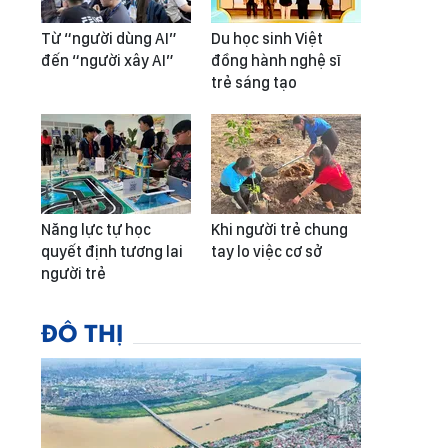
Từ “người dùng AI”
Du học sinh Việt
đến “người xây AI”
đồng hành nghệ sĩ
trẻ sáng tạo
Năng lực tự học
Khi người trẻ chung
quyết định tương lai
tay lo việc cơ sở
người trẻ
ĐÔ THỊ