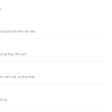
.
Đúng là bản tính dữ dằn.
ó gì thay đổi sao?
h mát rượi, sướng thiệt.
 dong.