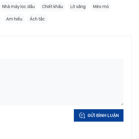
Nhà máy lọc dầu
Chiết khấu
Lít xăng
Méo mó
Am hiểu
Ách tắc
GỬI BÌNH LUẬN