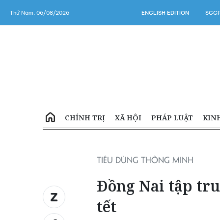
Thứ Năm, 06/08/2026
ENGLISH EDITION
SGGP
CHÍNH TRỊ
XÃ HỘI
PHÁP LUẬT
KIN
TIÊU DÙNG THÔNG MINH
Đồng Nai tập tr
tết