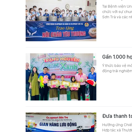
Tại Bệnh viện U
chức với sự chu
Sơn Trà và các n
Gần 1.000 họ
Ý thức bảo vệ mô
động trải nghiệm
Đưa thanh t
Hưởng ứng Chiến
Hợp tác xã Thươ