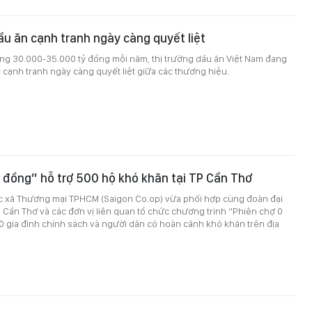
ầu ăn cạnh tranh ngày càng quyết liệt
ng 30.000-35.000 tỷ đồng mỗi năm, thị trường dầu ăn Việt Nam đang
cạnh tranh ngày càng quyết liệt giữa các thương hiệu.
 đồng” hỗ trợ 500 hộ khó khăn tại TP Cần Thơ
ác xã Thương mại TPHCM (Saigon Co.op) vừa phối hợp cùng đoàn đại
 Cần Thơ và các đơn vị liên quan tổ chức chương trình “Phiên chợ 0
0 gia đình chính sách và người dân có hoàn cảnh khó khăn trên địa