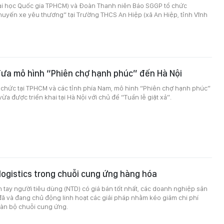
ại học Quốc gia TPHCM) và Đoàn Thanh niên Báo SGGP tổ chức
uyến xe yêu thương” tại Trường THCS An Hiệp (xã An Hiệp, tỉnh Vĩnh
đưa mô hình “Phiên chợ hạnh phúc” đến Hà Nội
 chức tại TPHCM và các tỉnh phía Nam, mô hình “Phiên chợ hạnh phúc”
a được triển khai tại Hà Nội với chủ đề “Tuần lễ giặt xả”.
 logistics trong chuỗi cung ứng hàng hóa
tay người tiêu dùng (NTD) có giá bán tốt nhất, các doanh nghiệp sản
đã và đang chủ động linh hoạt các giải pháp nhằm kéo giảm chi phí
toàn bộ chuỗi cung ứng.