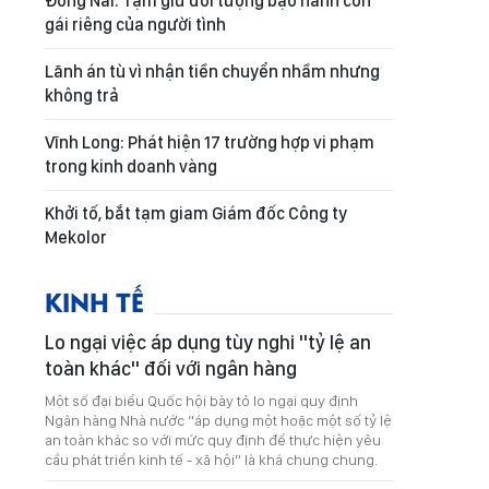
Đồng Nai: Tạm giữ đối tượng bạo hành con
gái riêng của người tình
Lãnh án tù vì nhận tiền chuyển nhầm nhưng
không trả
Vĩnh Long: Phát hiện 17 trường hợp vi phạm
trong kinh doanh vàng
Khởi tố, bắt tạm giam Giám đốc Công ty
Mekolor
KINH TẾ
Lo ngại việc áp dụng tùy nghi "tỷ lệ an
toàn khác" đối với ngân hàng
Một số đại biểu Quốc hội bày tỏ lo ngại quy định
Ngân hàng Nhà nước “áp dụng một hoặc một số tỷ lệ
an toàn khác so với mức quy định để thực hiện yêu
cầu phát triển kinh tế - xã hội” là khá chung chung.