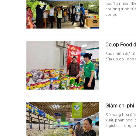
học Tự nhiên (Đ
chương trình “Ch
Long).
Co.op Food 
Sau nhiều đợt tổ
của Co.op Food vừ
Giảm chi phí
Để hàng hóa đến 
xuất, phân phối 
logistics trong 