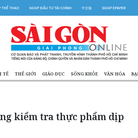
 THỂ THAO
SGGP ĐẦU TƯ TÀI CHÍNH
中文版
SGGP EPAPER
H TẾ
THẾ GIỚI
GIÁO DỤC
SỐNG KHỎE
VĂN HÓA
BẠ
ung kiểm tra thực phẩm dịp