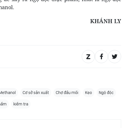
hanol.
KHÁNH LY
Methanol
Cơ sở sản xuất
Chợ đầu mối
Kẹo
Ngộ độc
phẩm
kiểm tra