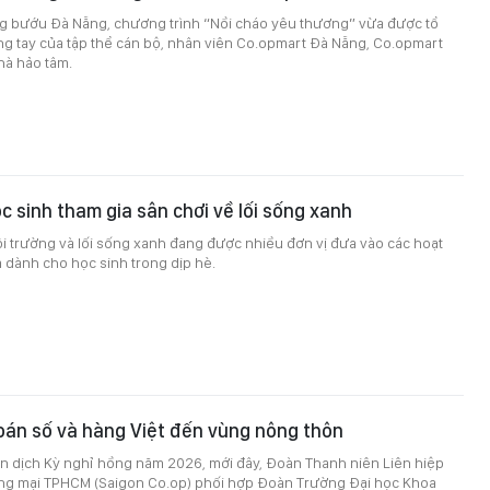
ng bướu Đà Nẵng, chương trình “Nồi cháo yêu thương” vừa được tổ
ng tay của tập thể cán bộ, nhân viên Co.opmart Đà Nẵng, Co.opmart
hà hảo tâm.
c sinh tham gia sân chơi về lối sống xanh
i trường và lối sống xanh đang được nhiều đơn vị đưa vào các hoạt
 dành cho học sinh trong dịp hè.
oán số và hàng Việt đến vùng nông thôn
 dịch Kỳ nghỉ hồng năm 2026, mới đây, Đoàn Thanh niên Liên hiệp
ng mại TPHCM (Saigon Co.op) phối hợp Đoàn Trường Đại học Khoa