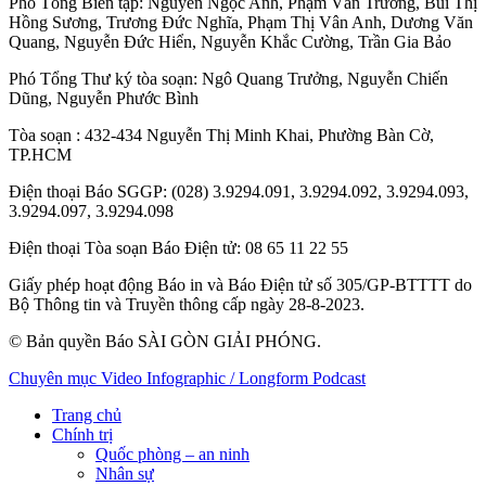
Phó Tổng Biên tập:
Nguyễn Ngọc Anh
,
Phạm Văn Trường
,
Bùi Thị
Hồng Sương
,
Trương Đức Nghĩa
,
Phạm Thị Vân Anh
,
Dương Văn
Quang
,
Nguyễn Đức Hiển
,
Nguyễn Khắc Cường
,
Trần Gia Bảo
Phó Tổng Thư ký tòa soạn:
Ngô Quang Trưởng
,
Nguyễn Chiến
Dũng
,
Nguyễn Phước Bình
Tòa soạn
: 432-434 Nguyễn Thị Minh Khai, Phường Bàn Cờ,
TP.HCM
Điện thoại Báo SGGP
: (028) 3.9294.091, 3.9294.092, 3.9294.093,
3.9294.097, 3.9294.098
Điện thoại Tòa soạn Báo Điện tử
: 08 65 11 22 55
Giấy phép hoạt động Báo in và Báo Điện tử số 305/GP-BTTTT do
Bộ Thông tin và Truyền thông cấp ngày 28-8-2023.
© Bản quyền Báo SÀI GÒN GIẢI PHÓNG.
Chuyên mục
Video
Infographic / Longform
Podcast
Trang chủ
Chính trị
Quốc phòng – an ninh
Nhân sự