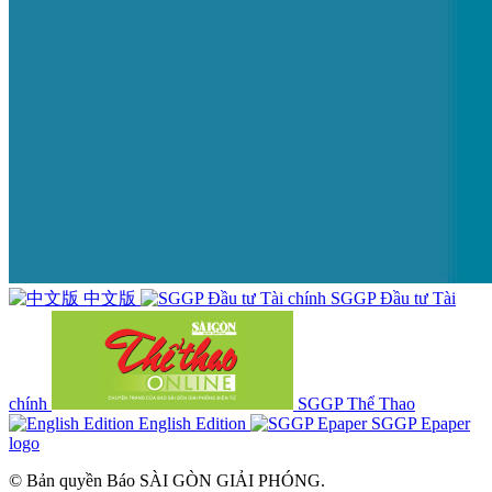
中文版
SGGP Đầu tư Tài
chính
SGGP Thể Thao
English Edition
SGGP Epaper
logo
© Bản quyền Báo SÀI GÒN GIẢI PHÓNG.