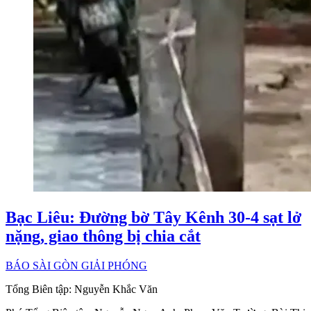
Bạc Liêu: Đường bờ Tây Kênh 30-4 sạt lở
nặng, giao thông bị chia cắt
BÁO SÀI GÒN GIẢI PHÓNG
Tổng Biên tập:
Nguyễn Khắc Văn