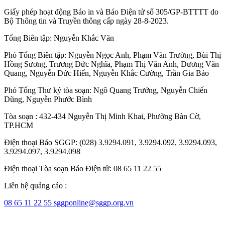
Giấy phép hoạt động Báo in và Báo Điện tử số 305/GP-BTTTT do
Bộ Thông tin và Truyền thông cấp ngày 28-8-2023.
Tổng Biên tập:
Nguyễn Khắc Văn
Phó Tổng Biên tập:
Nguyễn Ngọc Anh
,
Phạm Văn Trường
,
Bùi Thị
Hồng Sương
,
Trương Đức Nghĩa
,
Phạm Thị Vân Anh
,
Dương Văn
Quang
,
Nguyễn Đức Hiển
,
Nguyễn Khắc Cường
,
Trần Gia Bảo
Phó Tổng Thư ký tòa soạn:
Ngô Quang Trưởng
,
Nguyễn Chiến
Dũng
,
Nguyễn Phước Bình
Tòa soạn : 432-434 Nguyễn Thị Minh Khai, Phường Bàn Cờ,
TP.HCM
Điện thoại Báo SGGP: (028) 3.9294.091, 3.9294.092, 3.9294.093,
3.9294.097, 3.9294.098
Điện thoại Tòa soạn Báo Điện tử: 08 65 11 22 55
Liên hệ quảng cáo :
08 65 11 22 55
sggponline@sggp.org.vn