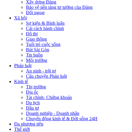
Xây dựng Đảng
Bảo vệ nền tảng tư tưởng của Đảng
Đối ngoại
Xã hội
Sự kiện & Bình luận
Cải cách hành chính
Đô thị
Giao thông
Tuổi trẻ cuộc sống
Bút Sài Gòn
Tin buồn
Môi trường
Pháp luật
An ninh - trật tự
Câu chuyện Pháp luật
Kinh tế
Thị trường
Địa ốc
Tài chính- Chứng khoán
Du lịch
Đầu tư
Doanh nghiệp - Doanh nhân
Chuyển động kinh tế & Đời sống 24H
Đa phương tiện
Thế giới