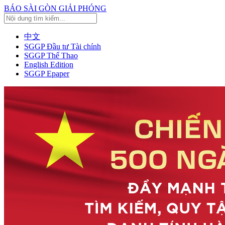
BÁO SÀI GÒN GIẢI PHÓNG
中文
SGGP Đầu tư Tài chính
SGGP Thể Thao
English Edition
SGGP Epaper