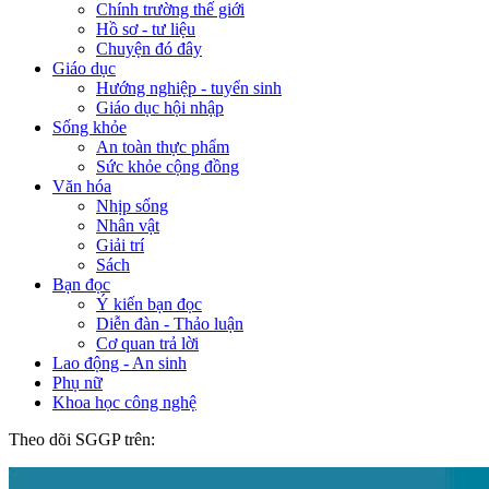
Chính trường thế giới
Hồ sơ - tư liệu
Chuyện đó đây
Giáo dục
Hướng nghiệp - tuyển sinh
Giáo dục hội nhập
Sống khỏe
An toàn thực phẩm
Sức khỏe cộng đồng
Văn hóa
Nhịp sống
Nhân vật
Giải trí
Sách
Bạn đọc
Ý kiến bạn đọc
Diễn đàn - Thảo luận
Cơ quan trả lời
Lao động - An sinh
Phụ nữ
Khoa học công nghệ
Theo dõi SGGP trên: