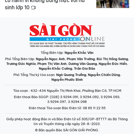
có hành vi không đúng mực với nữ
sinh lớp 10
Tổng Biên tập:
Nguyễn Khắc Văn
Phó Tổng Biên tập:
Nguyễn Ngọc Anh
,
Phạm Văn Trường
,
Bùi Thị Hồng Sương
,
Trương Đức Nghĩa
,
Phạm Thị Vân Anh
,
Dương Văn Quang
,
Nguyễn Đức Hiển
,
Nguyễn Khắc Cường
,
Trần Gia Bảo
Phó Tổng Thư ký tòa soạn:
Ngô Quang Trưởng
,
Nguyễn Chiến Dũng
,
Nguyễn Phước Bình
Tòa soạn
: 432-434 Nguyễn Thị Minh Khai, Phường Bàn Cờ, TP.HCM
Điện thoại Báo SGGP
: (028) 3.9294.091, 3.9294.092, 3.9294.093,
3.9294.097, 3.9294.098
Điện thoại Tòa soạn Báo Điện tử
: 08 65 11 22 55
Giấy phép hoạt động Báo in và Báo Điện tử số 305/GP-BTTTT do Bộ Thông
tin và Truyền thông cấp ngày 28-8-2023.
© Bản quyền Báo SÀI GÒN GIẢI PHÓNG.