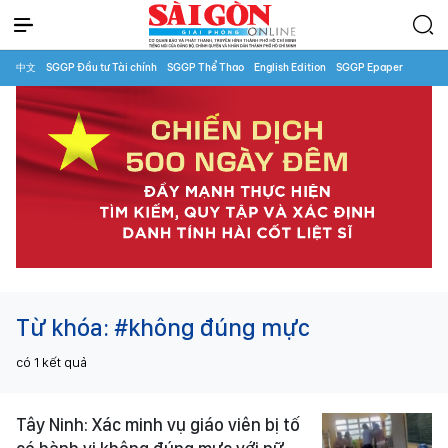
中文
SGGP Đầu tư Tài chính
SGGP Thể Thao
English Edition
SGGP Epaper
Từ khóa:
#không đúng mực
có
1
kết quả
Tây Ninh: Xác minh vụ giáo viên bị tố