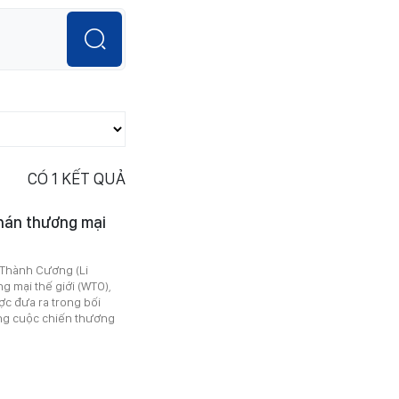
CÓ
1
KẾT QUẢ
hán thương mại
 Thành Cương (Li
 mại thế giới (WTO),
c đưa ra trong bối
ong cuộc chiến thương