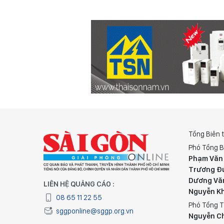
Tổng Biên 
Phó Tổng B
Phạm Văn
Trương Đ
Dương Vă
LIÊN HỆ QUẢNG CÁO :
Nguyễn K
08 65 11 22 55
Phó Tổng T
sggponline@sggp.org.vn
Nguyễn C