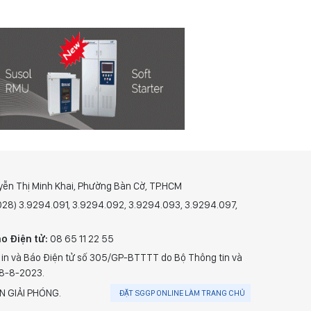
yễn Thị Minh Khai, Phường Bàn Cờ, TP.HCM
(028) 3.9294.091, 3.9294.092, 3.9294.093, 3.9294.097,
o Điện tử:
08 65 11 22 55
 in và Báo Điện tử số 305/GP-BTTTT do Bộ Thông tin và
28-8-2023.
N GIẢI PHÓNG.
ĐẶT SGGP ONLINE LÀM TRANG CHỦ