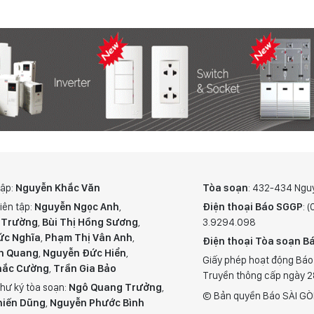
tập:
Nguyễn Khắc Văn
Tòa soạn
: 432-434 Ngu
iên tập:
Nguyễn Ngọc Anh
,
Điện thoại Báo SGGP
: 
 Trường
,
Bùi Thị Hồng Sương
,
3.9294.098
ức Nghĩa
,
Phạm Thị Vân Anh
,
Điện thoại Tòa soạn Bá
n Quang
,
Nguyễn Đức Hiển
,
Giấy phép hoạt động Báo
hắc Cường
,
Trần Gia Bảo
Truyền thông cấp ngày 
hư ký tòa soạn:
Ngô Quang Trưởng
,
© Bản quyền Báo SÀI GÒ
hiến Dũng
,
Nguyễn Phước Bình