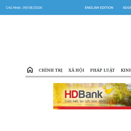
Chủ Nhật, 09/08/2026
ENGLISH EDITION
SGGP
CHÍNH TRỊ
XÃ HỘI
PHÁP LUẬT
KIN