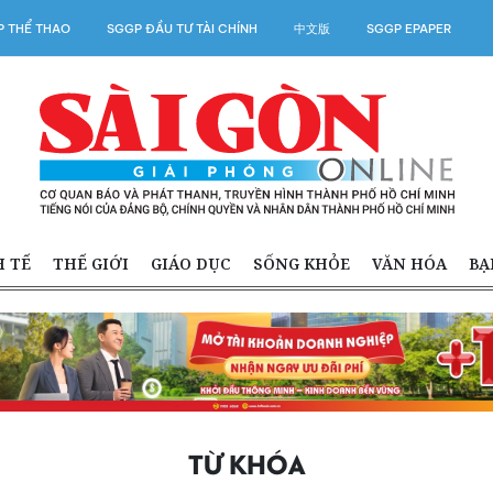
 THỂ THAO
SGGP ĐẦU TƯ TÀI CHÍNH
中文版
SGGP EPAPER
H TẾ
THẾ GIỚI
GIÁO DỤC
SỐNG KHỎE
VĂN HÓA
BẠ
TỪ KHÓA