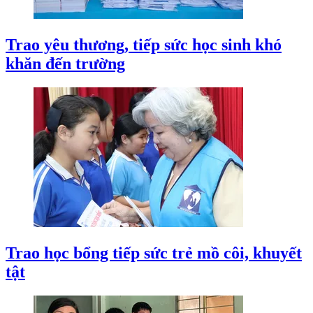
Trao yêu thương, tiếp sức học sinh khó
khăn đến trường
Trao học bổng tiếp sức trẻ mồ côi, khuyết
tật