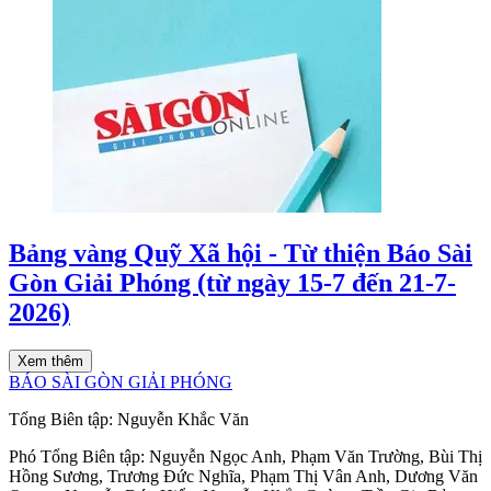
Bảng vàng Quỹ Xã hội - Từ thiện Báo Sài
Gòn Giải Phóng (từ ngày 15-7 đến 21-7-
2026)
Xem thêm
BÁO SÀI GÒN GIẢI PHÓNG
Tổng Biên tập:
Nguyễn Khắc Văn
Phó Tổng Biên tập:
Nguyễn Ngọc Anh
,
Phạm Văn Trường
,
Bùi Thị
Hồng Sương
,
Trương Đức Nghĩa
,
Phạm Thị Vân Anh
,
Dương Văn