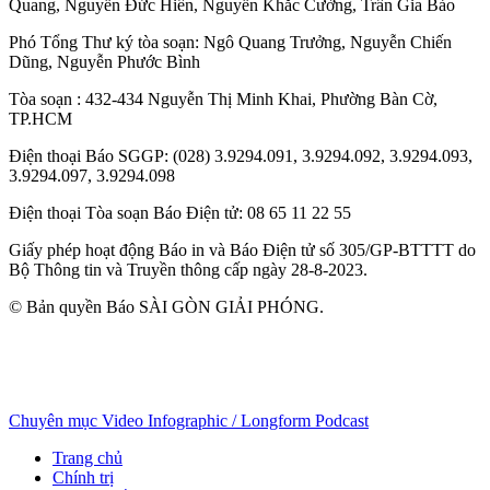
Quang
,
Nguyễn Đức Hiển
,
Nguyễn Khắc Cường
,
Trần Gia Bảo
Phó Tổng Thư ký tòa soạn:
Ngô Quang Trưởng
,
Nguyễn Chiến
Dũng
,
Nguyễn Phước Bình
Tòa soạn
: 432-434 Nguyễn Thị Minh Khai, Phường Bàn Cờ,
TP.HCM
Điện thoại Báo SGGP
: (028) 3.9294.091, 3.9294.092, 3.9294.093,
3.9294.097, 3.9294.098
Điện thoại Tòa soạn Báo Điện tử
: 08 65 11 22 55
Giấy phép hoạt động Báo in và Báo Điện tử số 305/GP-BTTTT do
Bộ Thông tin và Truyền thông cấp ngày 28-8-2023.
© Bản quyền Báo SÀI GÒN GIẢI PHÓNG.
Chuyên mục
Video
Infographic / Longform
Podcast
Trang chủ
Chính trị