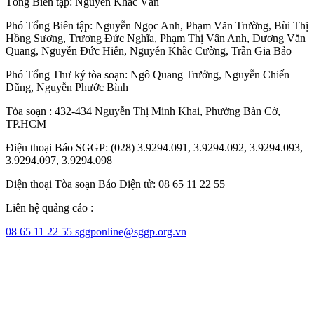
Tổng Biên tập:
Nguyễn Khắc Văn
Phó Tổng Biên tập:
Nguyễn Ngọc Anh
,
Phạm Văn Trường
,
Bùi Thị
Hồng Sương
,
Trương Đức Nghĩa
,
Phạm Thị Vân Anh
,
Dương Văn
Quang
,
Nguyễn Đức Hiển
,
Nguyễn Khắc Cường
,
Trần Gia Bảo
Phó Tổng Thư ký tòa soạn:
Ngô Quang Trưởng
,
Nguyễn Chiến
Dũng
,
Nguyễn Phước Bình
Tòa soạn : 432-434 Nguyễn Thị Minh Khai, Phường Bàn Cờ,
TP.HCM
Điện thoại Báo SGGP: (028) 3.9294.091, 3.9294.092, 3.9294.093,
3.9294.097, 3.9294.098
Điện thoại Tòa soạn Báo Điện tử: 08 65 11 22 55
Liên hệ quảng cáo :
08 65 11 22 55
sggponline@sggp.org.vn