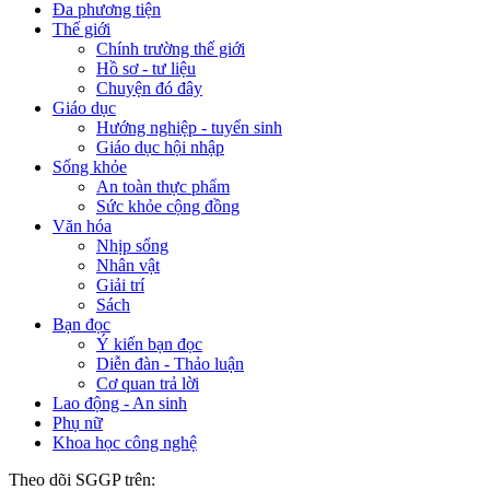
Đa phương tiện
Thế giới
Chính trường thế giới
Hồ sơ - tư liệu
Chuyện đó đây
Giáo dục
Hướng nghiệp - tuyển sinh
Giáo dục hội nhập
Sống khỏe
An toàn thực phẩm
Sức khỏe cộng đồng
Văn hóa
Nhịp sống
Nhân vật
Giải trí
Sách
Bạn đọc
Ý kiến bạn đọc
Diễn đàn - Thảo luận
Cơ quan trả lời
Lao động - An sinh
Phụ nữ
Khoa học công nghệ
Theo dõi SGGP trên: