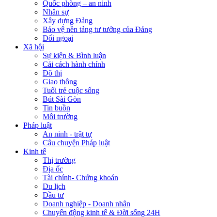
Quốc phòng – an ninh
Nhân sự
Xây dựng Đảng
Bảo vệ nền tảng tư tưởng của Đảng
Đối ngoại
Xã hội
Sự kiện & Bình luận
Cải cách hành chính
Đô thị
Giao thông
Tuổi trẻ cuộc sống
Bút Sài Gòn
Tin buồn
Môi trường
Pháp luật
An ninh - trật tự
Câu chuyện Pháp luật
Kinh tế
Thị trường
Địa ốc
Tài chính- Chứng khoán
Du lịch
Đầu tư
Doanh nghiệp - Doanh nhân
Chuyển động kinh tế & Đời sống 24H