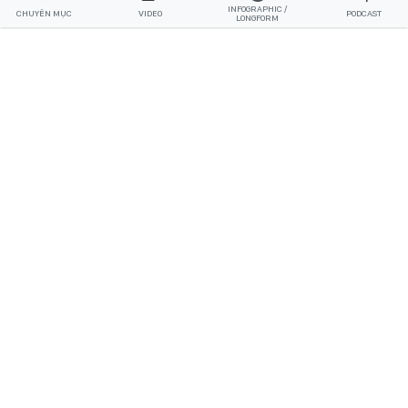
INFOGRAPHIC /
CHUYÊN MỤC
VIDEO
PODCAST
LONGFORM