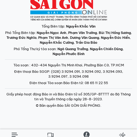
Tổng Biên tập:
Nguyễn Khắc Văn
Phó Tổng Biên tập:
Nguyễn Ngọc Anh
,
Phạm Văn Trường
,
Bùi Thị Hồng Sương
,
Trương Đức Nghĩa
,
Phạm Thị Vân Anh
,
Dương Văn Quang
,
Nguyễn Đức Hiển
,
Nguyễn Khắc Cường
,
Trần Gia Bảo
Phó Tổng Thư ký tòa soạn:
Ngô Quang Trưởng
,
Nguyễn Chiến Dũng
,
Nguyễn Phước Bình
Tòa soạn
: 432-434 Nguyễn Thị Minh Khai, Phường Bàn Cờ, TP.HCM
Điện thoại Báo SGGP
: (028) 3.9294.091, 3.9294.092, 3.9294.093,
3.9294.097, 3.9294.098
Điện thoại Tòa soạn Báo Điện tử
: 08 65 11 22 55
Giấy phép hoạt động Báo in và Báo Điện tử số 305/GP-BTTTT do Bộ Thông
tin và Truyền thông cấp ngày 28-8-2023.
© Bản quyền Báo SÀI GÒN GIẢI PHÓNG.