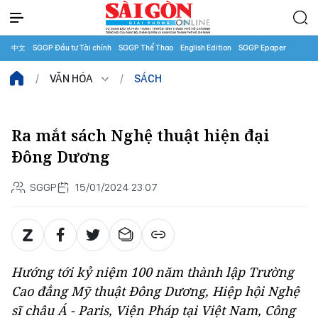
中文
SGGP Đầu tư Tài chính
SGGP Thể Thao
English Edition
SGGP Epaper
VĂN HÓA
SÁCH
Ra mắt sách Nghệ thuật hiện đại
Đông Dương
SGGP
15/01/2024 23:07
Hướng tới kỷ niệm 100 năm thành lập Trường
Cao đẳng Mỹ thuật Đông Dương, Hiệp hội Nghệ
sĩ châu Á - Paris, Viện Pháp tại Việt Nam, Công