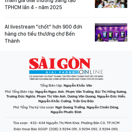
tham gia Giải thưởng Sáng tạo
TPHCM lần 4 - năm 2025
AI livestream "chốt" hơn 900 đơn
hàng cho tiểu thương chợ Bến
Thành
Tổng Biên tập:
Nguyễn Khắc Văn
Phó Tổng Biên tập:
Nguyễn Ngọc Anh
,
Phạm Văn Trường
,
Bùi Thị Hồng Sương
,
Trương Đức Nghĩa
,
Phạm Thị Vân Anh
,
Dương Văn Quang
,
Nguyễn Đức Hiển
,
Nguyễn Khắc Cường
,
Trần Gia Bảo
Phó Tổng Thư ký tòa soạn:
Ngô Quang Trưởng
,
Nguyễn Chiến Dũng
,
Nguyễn Phước Bình
Tòa soạn
: 432-434 Nguyễn Thị Minh Khai, Phường Bàn Cờ, TP.HCM
Điện thoại Báo SGGP
: (028) 3.9294.091, 3.9294.092, 3.9294.093,