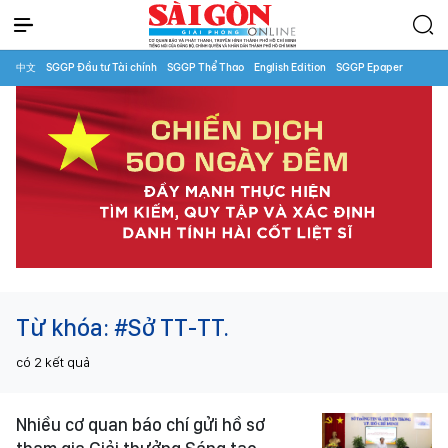
中文
SGGP Đầu tư Tài chính
SGGP Thể Thao
English Edition
SGGP Epaper
Từ khóa:
#Sở TT-TT.
có
2
kết quả
Nhiều cơ quan báo chí gửi hồ sơ