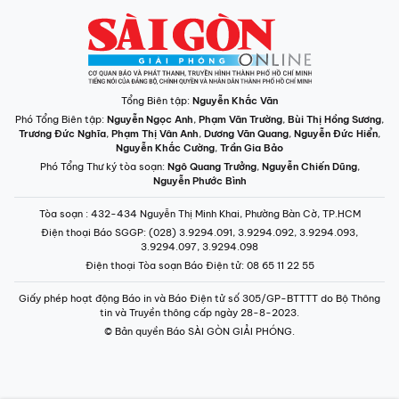
Tổng Biên tập:
Nguyễn Khắc Văn
Phó Tổng Biên tập:
Nguyễn Ngọc Anh
,
Phạm Văn Trường
,
Bùi Thị Hồng Sương
,
Trương Đức Nghĩa
,
Phạm Thị Vân Anh
,
Dương Văn Quang
,
Nguyễn Đức Hiển
,
Nguyễn Khắc Cường
,
Trần Gia Bảo
Phó Tổng Thư ký tòa soạn:
Ngô Quang Trưởng
,
Nguyễn Chiến Dũng
,
Nguyễn Phước Bình
Tòa soạn
: 432-434 Nguyễn Thị Minh Khai, Phường Bàn Cờ, TP.HCM
Điện thoại Báo SGGP
: (028) 3.9294.091, 3.9294.092, 3.9294.093,
3.9294.097, 3.9294.098
Điện thoại Tòa soạn Báo Điện tử
: 08 65 11 22 55
Giấy phép hoạt động Báo in và Báo Điện tử số 305/GP-BTTTT do Bộ Thông
tin và Truyền thông cấp ngày 28-8-2023.
© Bản quyền Báo SÀI GÒN GIẢI PHÓNG.