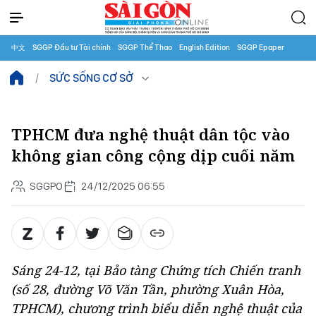
中文
SGGP Đầu tư Tài chính
SGGP Thể Thao
English Edition
SGGP Epaper
SỨC SỐNG CƠ SỞ
TPHCM đưa nghệ thuật dân tộc vào
không gian công cộng dịp cuối năm
SGGPO
24/12/2025 06:55
Sáng 24-12, tại Bảo tàng Chứng tích Chiến tranh
(số 28, đường Võ Văn Tần, phường Xuân Hòa,
TPHCM), chương trình biểu diễn nghệ thuật của