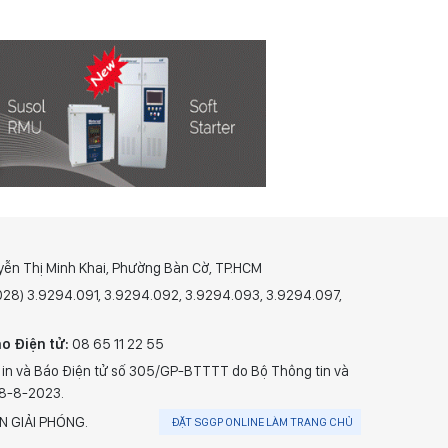
yễn Thị Minh Khai, Phường Bàn Cờ, TP.HCM
(028) 3.9294.091, 3.9294.092, 3.9294.093, 3.9294.097,
o Điện tử:
08 65 11 22 55
 in và Báo Điện tử số 305/GP-BTTTT do Bộ Thông tin và
28-8-2023.
N GIẢI PHÓNG.
ĐẶT SGGP ONLINE LÀM TRANG CHỦ