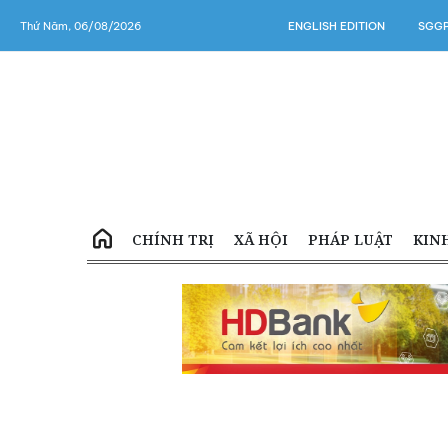
Thứ Năm, 06/08/2026
ENGLISH EDITION
SGGP
CHÍNH TRỊ
XÃ HỘI
PHÁP LUẬT
KIN