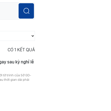
CÓ
1
KẾT QUẢ
gay sau kỳ nghỉ lễ
i tờ trình của Sở GD-
u thời gian dài phải