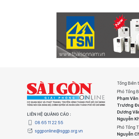
Tổng Biên 
Phó Tổng B
Phạm Văn
Trương Đ
Dương Vă
LIÊN HỆ QUẢNG CÁO :
Nguyễn K
08 65 11 22 55
Phó Tổng T
sggponline@sggp.org.vn
Nguyễn C