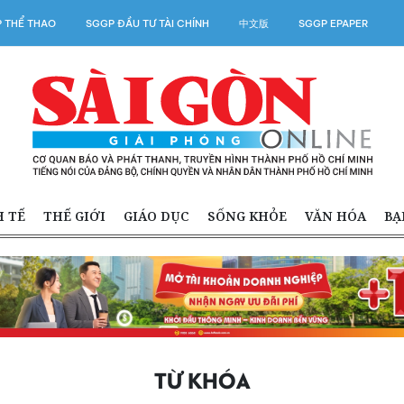
 THỂ THAO
SGGP ĐẦU TƯ TÀI CHÍNH
中文版
SGGP EPAPER
H TẾ
THẾ GIỚI
GIÁO DỤC
SỐNG KHỎE
VĂN HÓA
BẠ
TỪ KHÓA