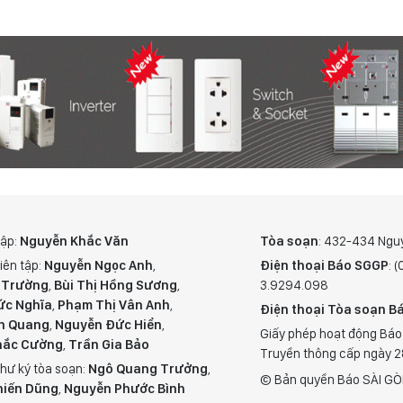
tập:
Nguyễn Khắc Văn
Tòa soạn
: 432-434 Ngu
iên tập:
Nguyễn Ngọc Anh
,
Điện thoại Báo SGGP
: 
 Trường
,
Bùi Thị Hồng Sương
,
3.9294.098
ức Nghĩa
,
Phạm Thị Vân Anh
,
Điện thoại Tòa soạn Bá
n Quang
,
Nguyễn Đức Hiển
,
Giấy phép hoạt động Báo
hắc Cường
,
Trần Gia Bảo
Truyền thông cấp ngày 
hư ký tòa soạn:
Ngô Quang Trưởng
,
© Bản quyền Báo SÀI GÒ
hiến Dũng
,
Nguyễn Phước Bình