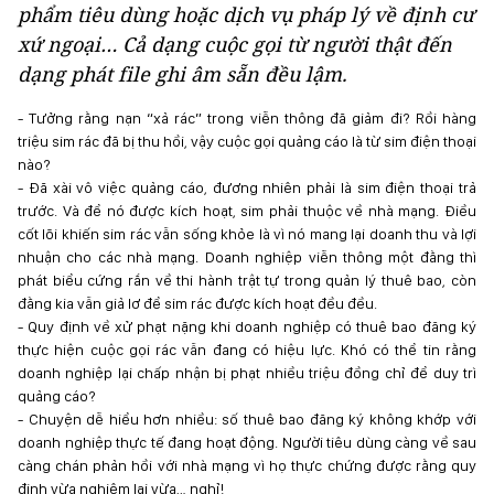
phẩm tiêu dùng hoặc dịch vụ pháp lý về định cư
xứ ngoại… Cả dạng cuộc gọi từ người thật đến
dạng phát file ghi âm sẵn đều lậm.
- Tưởng rằng nạn “xả rác” trong viễn thông đã giảm đi? Rồi hàng
triệu sim rác đã bị thu hồi, vậy cuộc gọi quảng cáo là từ sim điện thoại
nào?
- Đã xài vô việc quảng cáo, đương nhiên phải là sim điện thoại trả
trước. Và để nó được kích hoạt, sim phải thuộc về nhà mạng. Điều
cốt lõi khiến sim rác vẫn sống khỏe là vì nó mang lại doanh thu và lợi
nhuận cho các nhà mạng. Doanh nghiệp viễn thông một đằng thì
phát biểu cứng rắn về thi hành trật tự trong quản lý thuê bao, còn
đằng kia vẫn giả lơ để sim rác được kích hoạt đều đều.
- Quy định về xử phạt nặng khi doanh nghiệp có thuê bao đăng ký
thực hiện cuộc gọi rác vẫn đang có hiệu lực. Khó có thể tin rằng
doanh nghiệp lại chấp nhận bị phạt nhiều triệu đồng chỉ để duy trì
quảng cáo?
- Chuyện dễ hiểu hơn nhiều: số thuê bao đăng ký không khớp với
doanh nghiệp thực tế đang hoạt động. Người tiêu dùng càng về sau
càng chán phản hồi với nhà mạng vì họ thực chứng được rằng quy
định vừa nghiêm lại vừa… nghỉ!