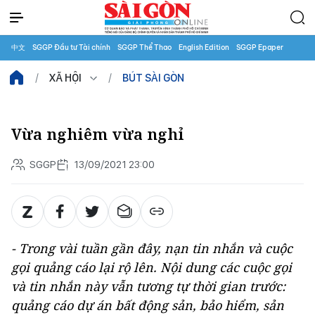
中文
SGGP Đầu tư Tài chính
SGGP Thể Thao
English Edition
SGGP Epaper
XÃ HỘI
BÚT SÀI GÒN
Vừa nghiêm vừa nghỉ
SGGP
13/09/2021 23:00
- Trong vài tuần gần đây, nạn tin nhắn và cuộc
gọi quảng cáo lại rộ lên. Nội dung các cuộc gọi
và tin nhắn này vẫn tương tự thời gian trước:
quảng cáo dự án bất động sản, bảo hiểm, sản