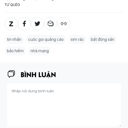
TƯ QUÉO
tin nhắn
cuộc gọi quảng cáo
sim rác
bất động sản
bảo hiểm
nhà mạng
BÌNH LUẬN