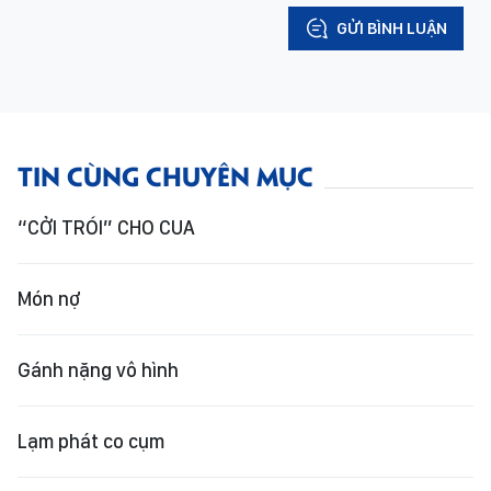
GỬI BÌNH LUẬN
TIN CÙNG CHUYÊN MỤC
“CỞI TRÓI” CHO CUA
Món nợ
Gánh nặng vô hình
Lạm phát co cụm