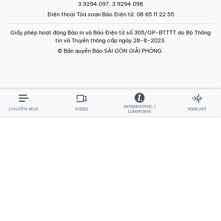
INFOGRAPHIC /
CHUYÊN MỤC
VIDEO
PODCAST
LONGFORM