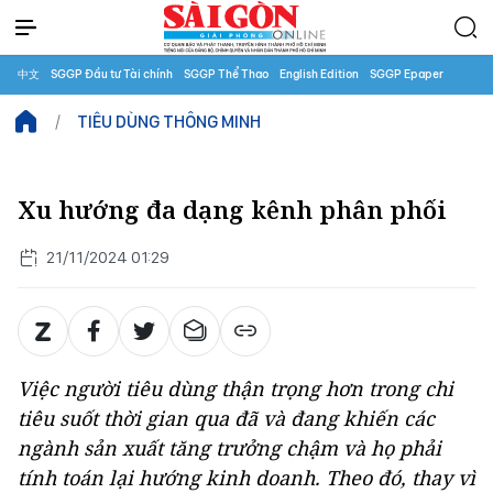
中文
SGGP Đầu tư Tài chính
SGGP Thể Thao
English Edition
SGGP Epaper
TIÊU DÙNG THÔNG MINH
Xu hướng đa dạng kênh phân phối
21/11/2024 01:29
Việc người tiêu dùng thận trọng hơn trong chi
tiêu suốt thời gian qua đã và đang khiến các
ngành sản xuất tăng trưởng chậm và họ phải
tính toán lại hướng kinh doanh. Theo đó, thay vì