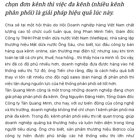
chọn đơn kênh thì việc đa kênh (nhiều kênh
phân phối) là giải pháp hiệu quả lúc này.
Chia sẻ tại một hội thảo do Hội Doanh nghiệp hàng Việt Nam chất
lượng cao tổ chức cuối tuần qua, ông Phan Minh Tiến, Giám đốc
Công ty TNHH Phát triển dừa nước Việt Nam (VietNipa), nhà sáng lập
thương hiệu Mật dừa nước Ông Sáu, cho biết, lúc đầu công ty bán
hàng qua kênh online, sàn thương mại điện tử, nhưng sau khi tính
toán lại tất cả chi phí, thuế, hoa hồng… thì thấy hóa ra mình lỗ. Do vậy,
khi đã có độ phủ nhiều hơn, doanh nghiệp đưa được hàng vào hệ
thống siêu thị. Từ đó, ông Tiến cho rằng, đây là cách hiệu quả bởi
thay vì tốn rất nhiều cho đội ngũ sales (bán hàng) đi phân phối thì
việc tận dụng nguồn lực của hệ thống phân phối sẽ tốt hơn.
Tân Quang Minh cũng là một trong những doanh nghiệp đang chọn
giải pháp phân phối đa kênh. Ông Nguyễn Đặng Hiến, Tổng Giám đốc
Công ty Tân Quang Minh, cho hay, với sự biến động của công nghệ
và thị trường, doanh nghiệp không thể chỉ chọn 1 kênh phân phối mà
phải đa kênh. Trong đó, kênh phân phối siêu thị rất quan trọng, giúp
doanh nghiệp quảng bá thương hiệu và luôn hiện diện trong lòng
người tiêu dùng. Ông cho biết, sản phẩm thương hiệu Bidrico của
công ty hiện được phủ khắp các hệ thống siêu thị lớn như