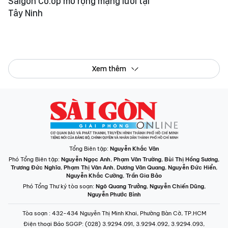
Tổng Biên tập:
Nguyễn Khắc Văn
Phó Tổng Biên tập:
Nguyễn Ngọc Anh
,
Phạm Văn Trường
,
Bùi Thị Hồng Sương
,
Trương Đức Nghĩa
,
Phạm Thị Vân Anh
,
Dương Văn Quang
,
Nguyễn Đức Hiển
,
Nguyễn Khắc Cường
,
Trần Gia Bảo
Phó Tổng Thư ký tòa soạn:
Ngô Quang Trưởng
,
Nguyễn Chiến Dũng
,
Nguyễn Phước Bình
Tòa soạn
: 432-434 Nguyễn Thị Minh Khai, Phường Bàn Cờ, TP.HCM
Điện thoại Báo SGGP
: (028) 3.9294.091, 3.9294.092, 3.9294.093,
3.9294.097, 3.9294.098
Điện thoại Tòa soạn Báo Điện tử
: 08 65 11 22 55
Giấy phép hoạt động Báo in và Báo Điện tử số 305/GP-BTTTT do Bộ Thông
tin và Truyền thông cấp ngày 28-8-2023.
© Bản quyền Báo SÀI GÒN GIẢI PHÓNG.