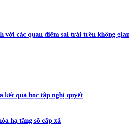
h với các quan điểm sai trái trên không gi
 kết quả học tập nghị quyết
óa hạ tầng số cấp xã