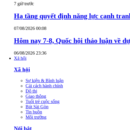
7 giờ trước
Hạ tầng quyết định năng lực cạnh tran
07/08/2026 00:08
Hôm nay 7-8, Quốc hội thảo luận về dự
06/08/2026 23:36
Xã hội
Xã hội
Sự kiện & Bình luận
Cải cách hành chính
Đô thị
Giao thông
Tuổi trẻ cuộc sống
Bút Sài Gòn
Tin buồn
Môi trường
Nổi bật