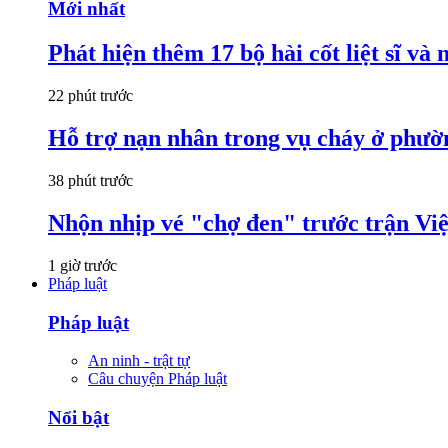
Mới nhất
Phát hiện thêm 17 bộ hài cốt liệt sĩ và 
22 phút trước
Hỗ trợ nạn nhân trong vụ cháy ở ph
38 phút trước
Nhộn nhịp vé "chợ đen" trước trận V
1 giờ trước
Pháp luật
Pháp luật
An ninh - trật tự
Câu chuyện Pháp luật
Nổi bật