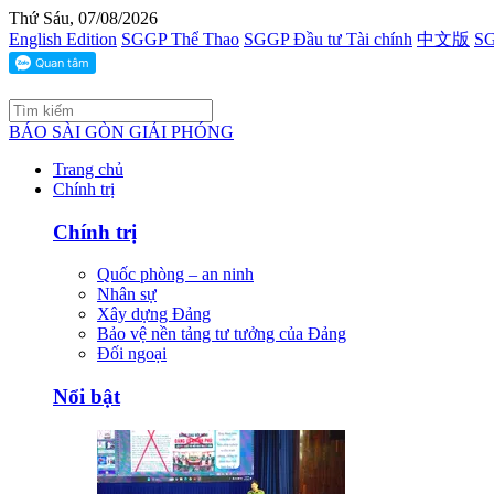
Thứ Sáu, 07/08/2026
English Edition
SGGP Thể Thao
SGGP Đầu tư Tài chính
中文版
SG
BÁO SÀI GÒN GIẢI PHÓNG
Trang chủ
Chính trị
Chính trị
Quốc phòng – an ninh
Nhân sự
Xây dựng Đảng
Bảo vệ nền tảng tư tưởng của Đảng
Đối ngoại
Nổi bật