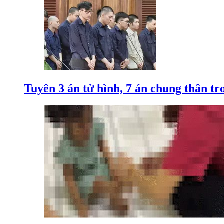
Tuyên 3 án tử hình, 7 án chung thân t