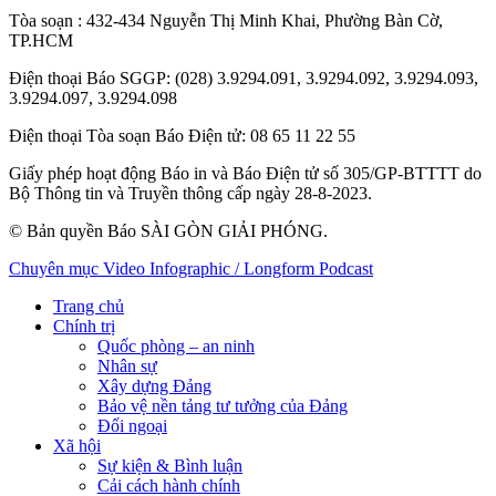
Tòa soạn
: 432-434 Nguyễn Thị Minh Khai, Phường Bàn Cờ,
TP.HCM
Điện thoại Báo SGGP
: (028) 3.9294.091, 3.9294.092, 3.9294.093,
3.9294.097, 3.9294.098
Điện thoại Tòa soạn Báo Điện tử
: 08 65 11 22 55
Giấy phép hoạt động Báo in và Báo Điện tử số 305/GP-BTTTT do
Bộ Thông tin và Truyền thông cấp ngày 28-8-2023.
© Bản quyền Báo SÀI GÒN GIẢI PHÓNG.
Chuyên mục
Video
Infographic / Longform
Podcast
Trang chủ
Chính trị
Quốc phòng – an ninh
Nhân sự
Xây dựng Đảng
Bảo vệ nền tảng tư tưởng của Đảng
Đối ngoại
Xã hội
Sự kiện & Bình luận
Cải cách hành chính