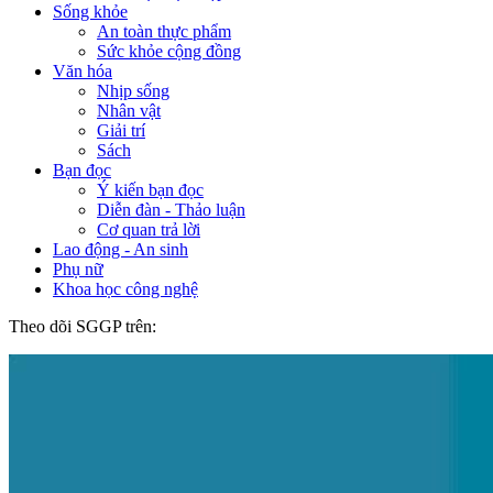
Sống khỏe
An toàn thực phẩm
Sức khỏe cộng đồng
Văn hóa
Nhịp sống
Nhân vật
Giải trí
Sách
Bạn đọc
Ý kiến bạn đọc
Diễn đàn - Thảo luận
Cơ quan trả lời
Lao động - An sinh
Phụ nữ
Khoa học công nghệ
Theo dõi SGGP trên: