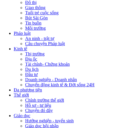
Đô thị
Giao thông
Tuổi trẻ cuộc sống
Bút Sài Gòn
Tin buồn
Môi trường
Pháp luật
An ninh - trật tự
Câu chuyện Pháp luật
Kinh tế
Thị trường
Địa ốc
Tài chính- Chứng khoán
Du lịch
Đầu tư
Doanh nghiệp - Doanh nhân
Chuyển động kinh tế & Đời sống 24H
Đa phương tiện
Thế giới
Chính trường thế giới
Hồ sơ - tư liệu
Chuyện đó đây
Giáo dục
Hướng nghiệp - tuyển sinh
Giáo dục hội nhập