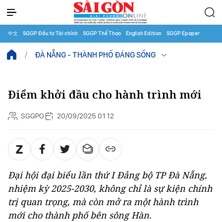
中文
SGGP Đầu tư Tài chính
SGGP Thể Thao
English Edition
SGGP Epaper
ĐÀ NẴNG - THÀNH PHỐ ĐÁNG SỐNG
Điểm khởi đầu cho hành trình mới
SGGPO
20/09/2025 01:12
Đại hội đại biểu lần thứ I Đảng bộ TP Đà Nẵng,
nhiệm kỳ 2025-2030, không chỉ là sự kiện chính
trị quan trọng, mà còn mở ra một hành trình
mới cho thành phố bên sông Hàn.