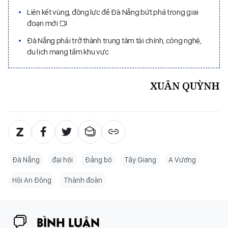
Liên kết vùng, động lực để Đà Nẵng bứt phá trong giai
đoạn mới
Đà Nẵng phải trở thành trung tâm tài chính, công nghệ,
du lịch mang tầm khu vực
XUÂN QUỲNH
Đà Nẵng
đại hội
Đảng bộ
Tây Giang
A Vương
Hội An Đông
Thành đoàn
BÌNH LUẬN