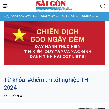
中文
SGGP Đầu tư Tài chính
SGGP Thể Thao
English Edition
SGGP Epaper
Từ khóa:
#điểm thi tốt nghiệp THPT
2024
có
2
kết quả