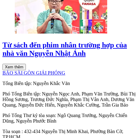
Từ sách đến phim nhân trường hợp của
nhà văn Nguyễn Nhật Ánh
Xem thêm
BÁO SÀI GÒN GIẢI PHÓNG
Tổng Biên tập:
Nguyễn Khắc Văn
Phó Tổng Biên tập:
Nguyễn Ngọc Anh
,
Phạm Văn Trường
,
Bùi Thị
Hồng Sương
,
Trương Đức Nghĩa
,
Phạm Thị Vân Anh
,
Dương Văn
Quang
,
Nguyễn Đức Hiển
,
Nguyễn Khắc Cường
,
Trần Gia Bảo
Phó Tổng Thư ký tòa soạn:
Ngô Quang Trưởng
,
Nguyễn Chiến
Dũng
,
Nguyễn Phước Bình
Tòa soạn
: 432-434 Nguyễn Thị Minh Khai, Phường Bàn Cờ,
TP.HCM