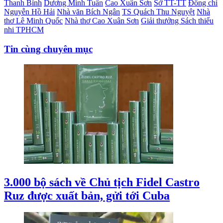
Thanh Bình
Dương Minh Tuấn
Cao Xuân Sơn
Sở TT-TT
Đồng chí
Nguyễn Hồ Hải
Nhà văn Bích Ngân
TS Quách Thu Nguyệt
Nhà
thơ Lê Minh Quốc
Nhà thơ Cao Xuân Sơn
Giải thưởng Sách thiếu
nhi TPHCM
Tin cùng chuyên mục
3.000 bộ sách về Chủ tịch Fidel Castro
Ruz được xuất bản, gửi tới Cuba