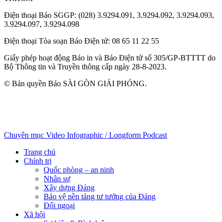
Điện thoại Báo SGGP
: (028) 3.9294.091, 3.9294.092, 3.9294.093,
3.9294.097, 3.9294.098
Điện thoại Tòa soạn Báo Điện tử
: 08 65 11 22 55
Giấy phép hoạt động Báo in và Báo Điện tử số 305/GP-BTTTT do
Bộ Thông tin và Truyền thông cấp ngày 28-8-2023.
© Bản quyền Báo SÀI GÒN GIẢI PHÓNG.
Chuyên mục
Video
Infographic / Longform
Podcast
Trang chủ
Chính trị
Quốc phòng – an ninh
Nhân sự
Xây dựng Đảng
Bảo vệ nền tảng tư tưởng của Đảng
Đối ngoại
Xã hội