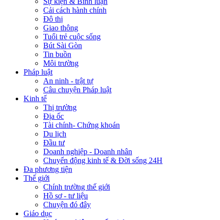
Sự kiện & Bình luận
Cải cách hành chính
Đô thị
Giao thông
Tuổi trẻ cuộc sống
Bút Sài Gòn
Tin buồn
Môi trường
Pháp luật
An ninh - trật tự
Câu chuyện Pháp luật
Kinh tế
Thị trường
Địa ốc
Tài chính- Chứng khoán
Du lịch
Đầu tư
Doanh nghiệp - Doanh nhân
Chuyển động kinh tế & Đời sống 24H
Đa phương tiện
Thế giới
Chính trường thế giới
Hồ sơ - tư liệu
Chuyện đó đây
Giáo dục