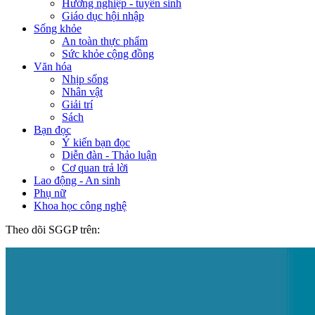
Hướng nghiệp - tuyển sinh
Giáo dục hội nhập
Sống khỏe
An toàn thực phẩm
Sức khỏe cộng đồng
Văn hóa
Nhịp sống
Nhân vật
Giải trí
Sách
Bạn đọc
Ý kiến bạn đọc
Diễn đàn - Thảo luận
Cơ quan trả lời
Lao động - An sinh
Phụ nữ
Khoa học công nghệ
Theo dõi SGGP trên: