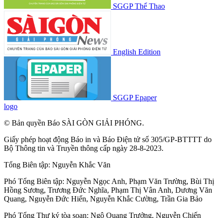
SGGP Thể Thao
English Edition
SGGP Epaper
logo
© Bản quyền Báo SÀI GÒN GIẢI PHÓNG.
Giấy phép hoạt động Báo in và Báo Điện tử số 305/GP-BTTTT do
Bộ Thông tin và Truyền thông cấp ngày 28-8-2023.
Tổng Biên tập:
Nguyễn Khắc Văn
Phó Tổng Biên tập:
Nguyễn Ngọc Anh
,
Phạm Văn Trường
,
Bùi Thị
Hồng Sương
,
Trương Đức Nghĩa
,
Phạm Thị Vân Anh
,
Dương Văn
Quang
,
Nguyễn Đức Hiển
,
Nguyễn Khắc Cường
,
Trần Gia Bảo
Phó Tổng Thư ký tòa soạn:
Ngô Quang Trưởng
,
Nguyễn Chiến