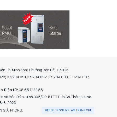
yễn Thị Minh Khai, Phường Bàn Cờ, TP.HCM
(028) 3.9294.091, 3.9294.092, 3.9294.093, 3.9294.097,
o Điện tử:
08 65 11 22 55
 in và Báo Điện tử số 305/GP-BTTTT do Bộ Thông tin và
28-8-2023.
N GIẢI PHÓNG.
ĐẶT SGGP ONLINE LÀM TRANG CHỦ