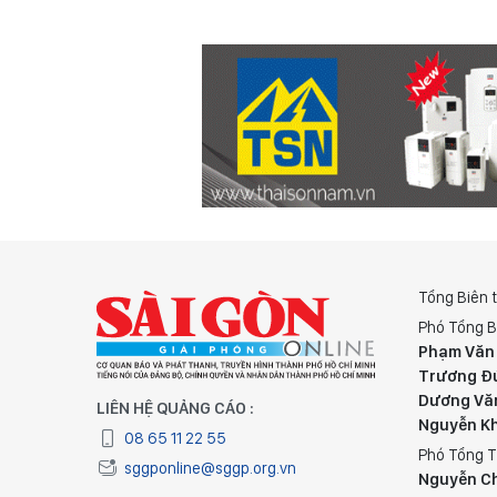
Tổng Biên 
Phó Tổng B
Phạm Văn
Trương Đ
Dương Vă
LIÊN HỆ QUẢNG CÁO :
Nguyễn K
08 65 11 22 55
Phó Tổng T
sggponline@sggp.org.vn
Nguyễn C