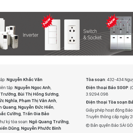
tập:
Nguyễn Khắc Văn
Tòa soạn
: 432-434 Ngu
iên tập:
Nguyễn Ngọc Anh
,
Điện thoại Báo SGGP
: 
 Trường
,
Bùi Thị Hồng Sương
,
3.9294.098
ức Nghĩa
,
Phạm Thị Vân Anh
,
Điện thoại Tòa soạn Bá
n Quang
,
Nguyễn Đức Hiển
,
Giấy phép hoạt động Báo
hắc Cường
,
Trần Gia Bảo
Truyền thông cấp ngày 
hư ký tòa soạn:
Ngô Quang Trưởng
,
© Bản quyền Báo SÀI GÒ
hiến Dũng
,
Nguyễn Phước Bình