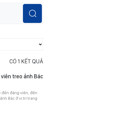
CÓ
1
KẾT QUẢ
viên treo ảnh Bác
ồ đến đảng viên, đến
nh Bác ở vị trí trang