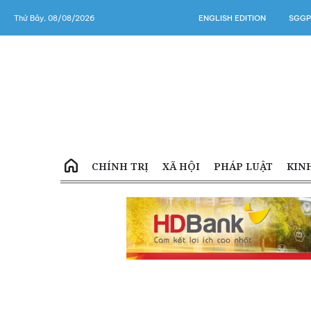
Thứ Bảy, 08/08/2026
ENGLISH EDITION
SGGP
CHÍNH TRỊ
XÃ HỘI
PHÁP LUẬT
KIN