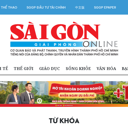
 THỂ THAO
SGGP ĐẦU TƯ TÀI CHÍNH
中文版
SGGP EPAPER
H TẾ
THẾ GIỚI
GIÁO DỤC
SỐNG KHỎE
VĂN HÓA
BẠ
TỪ KHÓA