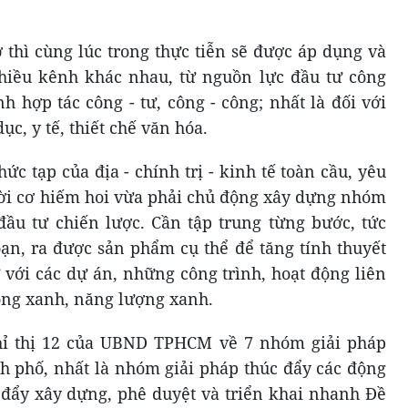
 thì cùng lúc trong thực tiễn sẽ được áp dụng và
iều kênh khác nhau, từ nguồn lực đầu tư công
h hợp tác công - tư, công - công; nhất là đối với
ục, y tế, thiết chế văn hóa.
c tạp của địa - chính trị - kinh tế toàn cầu, yêu
thời cơ hiếm hoi vừa phải chủ động xây dựng nhóm
đầu tư chiến lược. Cần tập trung từng bước, tức
ạn, ra được sản phẩm cụ thể để tăng tính thuyết
ư với các dự án, những công trình, hoạt động liên
hông xanh, năng lượng xanh.
hỉ thị 12 của UBND TPHCM về 7 nhóm giải pháp
nh phố, nhất là nhóm giải pháp thúc đẩy các động
 đẩy xây dựng, phê duyệt và triển khai nhanh Đề