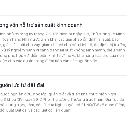
òng vốn hỗ trợ sản xuất kinh doanh
hính phủ thường kỳ tháng 7-2026 diễn ra ngày 3-8, Thủ tướng Lê Minh
Ngân hàng Nhà nước triển khai các giải pháp ổn định lãi suất, bảo
 giảm lãi suất cho vay, giảm chi phí cho nền kinh tế, ổn định thị trường
ối; xử lý nghiêm hành vi cạnh tranh lãi suất không lành mạnh; điều hành
dụng phù hợp với diễn biến kinh tế vĩ mô và khả năng hấp thụ của nền
u kiện cho các dự án trọng điểm tiếp cận các nguồn vốn.
uồn lực từ đất đai
 quốc nghiên cứu, học tập, quán triệt và triển khai thực hiện Nghị
g 3 khóa XIV ngày 29-7, Phó Thủ tướng Thường trực Phạm Gia Túc đã
nội dung trọng tâm, cốt lõi của Nghị quyết số 21-NQ/TW về quan điểm,
ổi Luật Đất đai và các luật có liên quan.