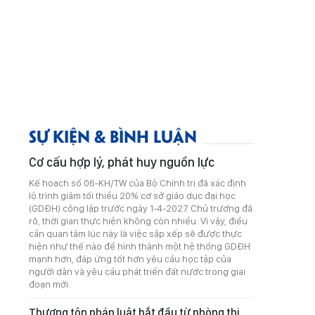
SỰ KIỆN & BÌNH LUẬN
Cơ cấu hợp lý, phát huy nguồn lực
Kế hoạch số 06-KH/TW của Bộ Chính trị đã xác định
lộ trình giảm tối thiểu 20% cơ sở giáo dục đại học
(GDĐH) công lập trước ngày 1-4-2027. Chủ trương đã
rõ, thời gian thực hiện không còn nhiều. Vì vậy, điều
cần quan tâm lúc này là việc sắp xếp sẽ được thực
hiện như thế nào để hình thành một hệ thống GDĐH
mạnh hơn, đáp ứng tốt hơn yêu cầu học tập của
người dân và yêu cầu phát triển đất nước trong giai
đoạn mới.
Thượng tôn pháp luật bắt đầu từ phòng thi