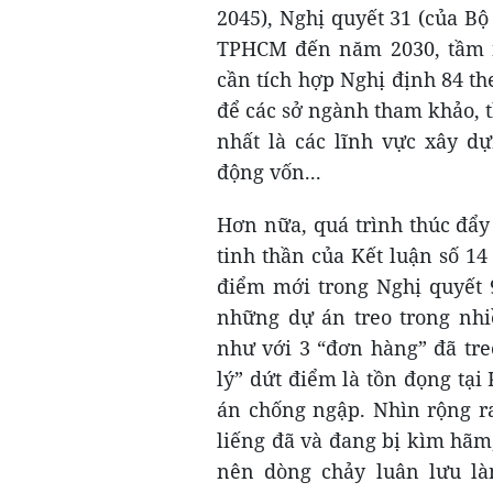
2045), Nghị quyết 31 (của B
TPHCM đến năm 2030, tầm n
cần tích hợp Nghị định 84 t
để các sở ngành tham khảo, 
nhất là các lĩnh vực xây dự
động vốn...
Hơn nữa, quá trình thúc đẩy 
tinh thần của Kết luận số 1
điểm mới trong Nghị quyết 9
những dự án treo trong nhi
như với 3 “đơn hàng” đã tr
lý” dứt điểm là tồn đọng tạ
án chống ngập. Nhìn rộng ra
liếng đã và đang bị kìm hãm,
nên dòng chảy luân lưu là