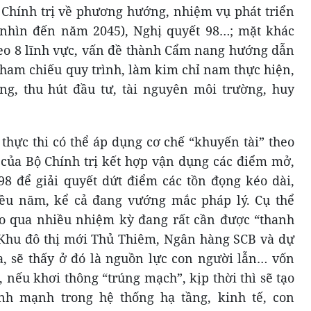
ộ Chính trị về phương hướng, nhiệm vụ phát triển
hìn đến năm 2045), Nghị quyết 98…; mặt khác
heo 8 lĩnh vực, vấn đề thành Cẩm nang hướng dẫn
tham chiếu quy trình, làm kim chỉ nam thực hiện,
ng, thu hút đầu tư, tài nguyên môi trường, huy
thực thi có thể áp dụng cơ chế “khuyến tài” theo
4 của Bộ Chính trị kết hợp vận dụng các điểm mở,
8 để giải quyết dứt điểm các tồn đọng kéo dài,
ều năm, kể cả đang vướng mắc pháp lý. Cụ thể
eo qua nhiều nhiệm kỳ đang rất cần được “thanh
i Khu đô thị mới Thủ Thiêm, Ngân hàng SCB và dự
, sẽ thấy ở đó là nguồn lực con người lẫn… vốn
 nếu khơi thông “trúng mạch”, kịp thời thì sẽ tạo
nh mạnh trong hệ thống hạ tầng, kinh tế, con