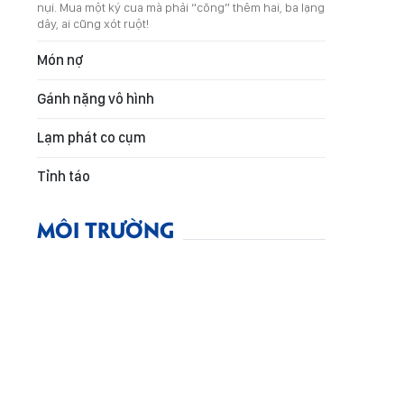
nụi. Mua một ký cua mà phải “cõng” thêm hai, ba lạng
dây, ai cũng xót ruột!
Món nợ
Gánh nặng vô hình
Lạm phát co cụm
Tỉnh táo
MÔI TRƯỜNG