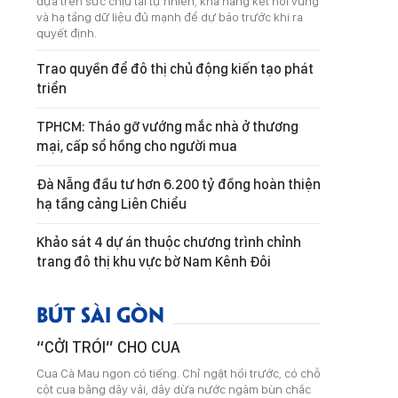
dựa trên sức chịu tải tự nhiên, khả năng kết nối vùng
và hạ tầng dữ liệu đủ mạnh để dự báo trước khi ra
quyết định.
Trao quyền để đô thị chủ động kiến tạo phát
triển
TPHCM: Tháo gỡ vướng mắc nhà ở thương
mại, cấp sổ hồng cho người mua
Đà Nẵng đầu tư hơn 6.200 tỷ đồng hoàn thiện
hạ tầng cảng Liên Chiểu
Khảo sát 4 dự án thuộc chương trình chỉnh
trang đô thị khu vực bờ Nam Kênh Đôi
BÚT SÀI GÒN
“CỞI TRÓI” CHO CUA
Cua Cà Mau ngon có tiếng. Chỉ ngặt hồi trước, có chỗ
cột cua bằng dây vải, dây dừa nước ngâm bùn chắc