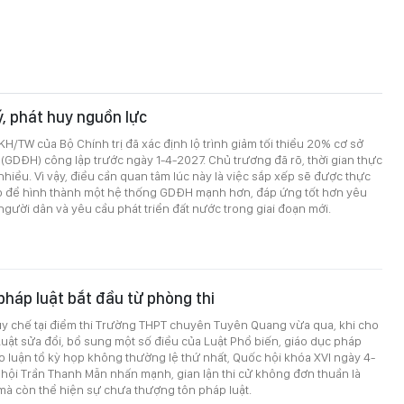
ý, phát huy nguồn lực
H/TW của Bộ Chính trị đã xác định lộ trình giảm tối thiểu 20% cơ sở
 (GDĐH) công lập trước ngày 1-4-2027. Chủ trương đã rõ, thời gian thực
hiều. Vì vậy, điều cần quan tâm lúc này là việc sắp xếp sẽ được thực
o để hình thành một hệ thống GDĐH mạnh hơn, đáp ứng tốt hơn yêu
người dân và yêu cầu phát triển đất nước trong giai đoạn mới.
háp luật bắt đầu từ phòng thi
uy chế tại điểm thi Trường THPT chuyên Tuyên Quang vừa qua, khi cho
Luật sửa đổi, bổ sung một số điều của Luật Phổ biến, giáo dục pháp
hảo luận tổ kỳ họp không thường lệ thứ nhất, Quốc hội khóa XVI ngày 4-
 hội Trần Thanh Mẫn nhấn mạnh, gian lận thi cử không đơn thuần là
mà còn thể hiện sự chưa thượng tôn pháp luật.