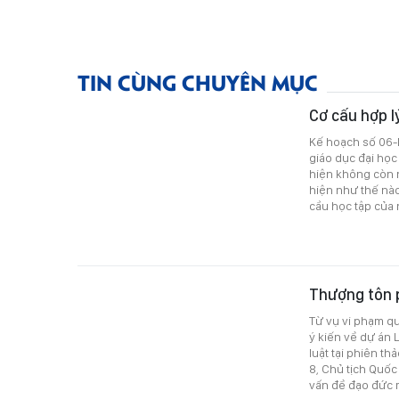
TIN CÙNG CHUYÊN MỤC
Cơ cấu hợp l
Kế hoạch số 06-K
giáo dục đại học
hiện không còn n
hiện như thế nà
cầu học tập của 
Thượng tôn p
Từ vụ vi phạm q
ý kiến về dự án 
luật tại phiên t
8, Chủ tịch Quốc
vấn đề đạo đức 