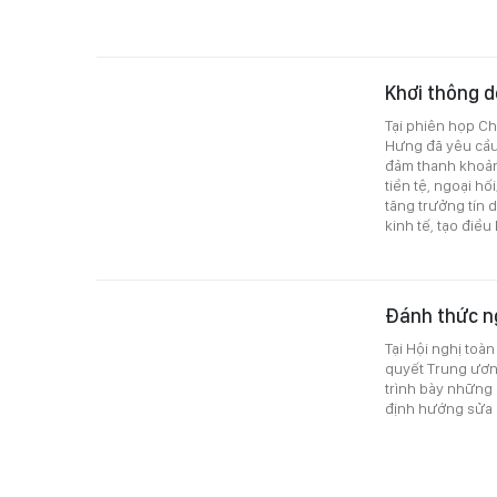
Khơi thông d
Tại phiên họp C
Hưng đã yêu cầu 
đảm thanh khoản,
tiền tệ, ngoại h
tăng trưởng tín 
kinh tế, tạo điề
Đánh thức ng
Tại Hội nghị toàn
quyết Trung ươn
trình bày những 
định hướng sửa đ