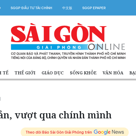
O
SGGP ĐẦU TƯ TÀI CHÍNH
中文版
SGGP EPAPER
H TẾ
THẾ GIỚI
GIÁO DỤC
SỐNG KHỎE
VĂN HÓA
BẠ
N
ản, vượt qua chính mình
Theo dõi Báo Sài Gòn Giải Phóng trên