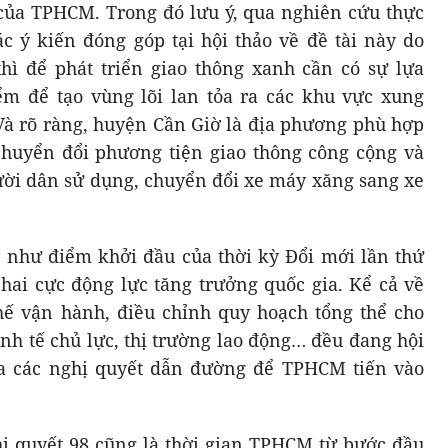
 của TPHCM. Trong đó lưu ý, qua nghiên cứu thực
ác ý kiến đóng góp tại hội thảo về đề tài này do
 để phát triển giao thông xanh cần có sự lựa
ểm để tạo vùng lõi lan tỏa ra các khu vực xung
 Và rõ ràng, huyện Cần Giờ là địa phương phù hợp
chuyển đổi phương tiện giao thông công cộng và
ời dân sử dụng, chuyển đổi xe máy xăng sang xe
 như điểm khởi đầu của thời kỳ Đổi mới lần thứ
ai cực động lực tăng trưởng quốc gia. Kể cả về
hế vận hành, điều chỉnh quy hoạch tổng thể cho
kinh tế chủ lực, thị trường lao động… đều đang hội
ua các nghị quyết dẫn đường để TPHCM tiến vào
ị quyết 98 cũng là thời gian TPHCM từ bước đầu