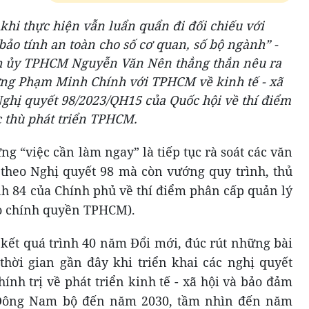
khi thực hiện vẫn luẩn quẩn đi đối chiếu với
ảo tính an toàn cho số cơ quan, số bộ ngành” -
nh ủy TPHCM Nguyễn Văn Nên thẳng thắn nêu ra
ướng Phạm Minh Chính với TPHCM về kinh tế - xã
Nghị quyết 98/2023/QH15 của Quốc hội về thí điểm
c thù phát triển TPHCM.
ng “việc cần làm ngay” là tiếp tục rà soát các văn
theo Nghị quyết 98 mà còn vướng quy trình, thủ
ịnh 84 của Chính phủ về thí điểm phân cấp quản lý
ho chính quyền TPHCM).
 kết quá trình 40 năm Đổi mới, đúc rút những bài
thời gian gần đây khi triển khai các nghị quyết
ính trị về phát triển kinh tế - xã hội và bảo đảm
 Đông Nam bộ đến năm 2030, tầm nhìn đến năm