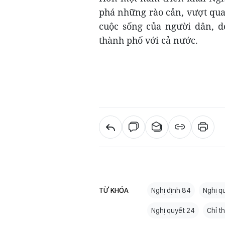
phá những rào cản, vượt qua
cuộc sống của người dân, d
thành phố với cả nước.
TỪ KHÓA
Nghị định 84
Nghị q
Nghị quyết 24
Chỉ th