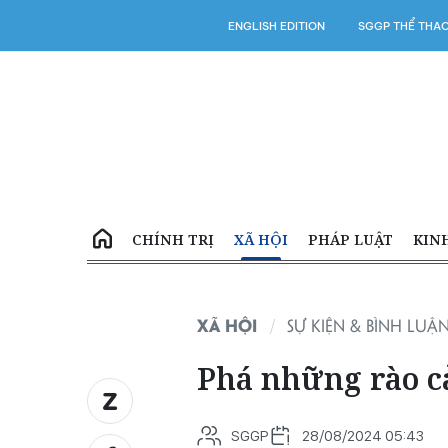
ENGLISH EDITION
SGGP THỂ THA
CHÍNH TRỊ
XÃ HỘI
PHÁP LUẬT
KIN
XÃ HỘI
SỰ KIỆN & BÌNH LUẬ
Phá những rào c
SGGP
28/08/2024 05:43