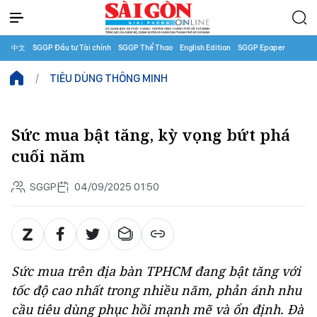
中文
SGGP Đầu tư Tài chính
SGGP Thể Thao
English Edition
SGGP Epaper
TIÊU DÙNG THÔNG MINH
Sức mua bật tăng, kỳ vọng bứt phá
cuối năm
SGGP
04/09/2025 01:50
Sức mua trên địa bàn TPHCM đang bật tăng với
tốc độ cao nhất trong nhiều năm, phản ánh nhu
cầu tiêu dùng phục hồi mạnh mẽ và ổn định. Đà