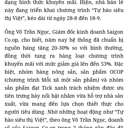
dạng hình thức khuyến mãi. Hiện, nhà bán lẻ
này đang triển khai chương trình “Tự hào siêu
thị Việt”, kéo dài từ ngày 28-8 đến 18-9.
Ông Võ Trần Ngọc, Giám đốc kinh doanh Saigon
Co.op, cho biết, năm nay hệ thống đã chuẩn bị
nguồn hàng tăng 20-30% so với bình thường,
đồng thời tung ra hàng loạt chương trình
khuyến mãi với mức giảm giá lên đến 53%. Đặc
biệt, nhóm hàng nông sản, sản phẩm OCOP
(chương trình Mỗi xã một sản phẩm) và nhóm
sản phẩm đạt Tick xanh trách nhiệm được ưu
tiên trưng bày nổi bật nhằm vừa hỗ trợ nhà sản
xuất, vừa mang đến lựa chọn thiết thực cho
người tiêu dùng. Nhờ những hoạt động như “Tự
hào siêu thị Việt”, theo ông Võ Trần Ngọc, doanh
số của Saigon Co.op trong 2 tháng gần đây đã