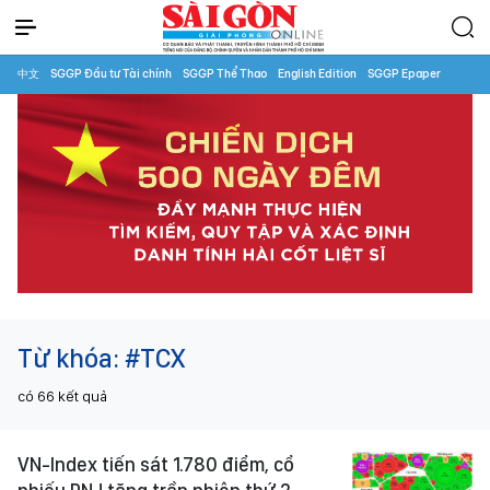
中文
SGGP Đầu tư Tài chính
SGGP Thể Thao
English Edition
SGGP Epaper
Từ khóa:
#TCX
có
66
kết quả
VN-Index tiến sát 1.780 điểm, cổ