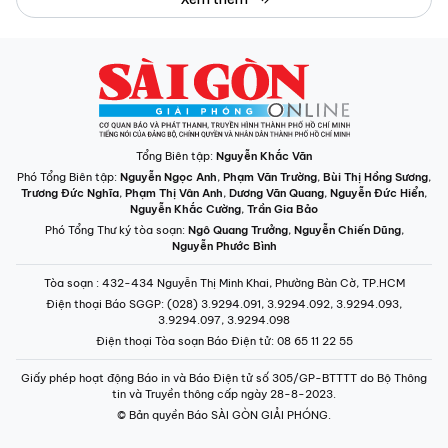
Tổng Biên tập:
Nguyễn Khắc Văn
Phó Tổng Biên tập:
Nguyễn Ngọc Anh
,
Phạm Văn Trường
,
Bùi Thị Hồng Sương
,
Trương Đức Nghĩa
,
Phạm Thị Vân Anh
,
Dương Văn Quang
,
Nguyễn Đức Hiển
,
Nguyễn Khắc Cường
,
Trần Gia Bảo
Phó Tổng Thư ký tòa soạn:
Ngô Quang Trưởng
,
Nguyễn Chiến Dũng
,
Nguyễn Phước Bình
Tòa soạn
: 432-434 Nguyễn Thị Minh Khai, Phường Bàn Cờ, TP.HCM
Điện thoại Báo SGGP
: (028) 3.9294.091, 3.9294.092, 3.9294.093,
3.9294.097, 3.9294.098
Điện thoại Tòa soạn Báo Điện tử
: 08 65 11 22 55
Giấy phép hoạt động Báo in và Báo Điện tử số 305/GP-BTTTT do Bộ Thông
tin và Truyền thông cấp ngày 28-8-2023.
© Bản quyền Báo SÀI GÒN GIẢI PHÓNG.