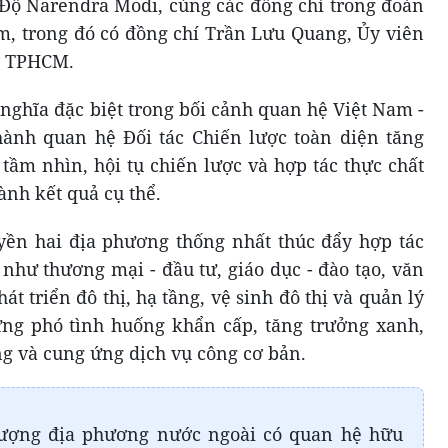
Độ Narendra Modi, cùng các đồng chí trong đoàn
am, trong đó có đồng chí Trần Lưu Quang, Ủy viên
ủy TPHCM.
nghĩa đặc biệt trong bối cảnh quan hệ Việt Nam -
ành quan hệ Đối tác Chiến lược toàn diện tăng
 tầm nhìn, hội tụ chiến lược và hợp tác thực chất
nh kết quả cụ thể.
yền hai địa phương thống nhất thúc đẩy hợp tác
 như thương mại - đầu tư, giáo dục - đào tạo, văn
át triển đô thị, hạ tầng, vệ sinh đô thị và quản lý
, ứng phó tình huống khẩn cấp, tăng trưởng xanh,
ng và cung ứng dịch vụ công cơ bản.
 lượng địa phương nước ngoài có quan hệ hữu