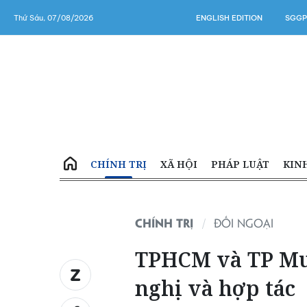
Thứ Sáu, 07/08/2026
ENGLISH EDITION
SGGP
CHÍNH TRỊ
XÃ HỘI
PHÁP LUẬT
KIN
CHÍNH TRỊ
ĐỐI NGOẠI
TPHCM và TP Mum
nghị và hợp tác