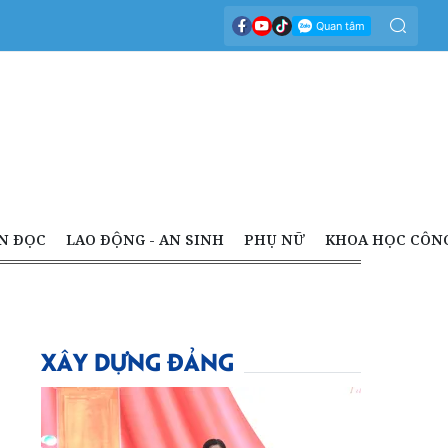
N ĐỌC
LAO ĐỘNG - AN SINH
PHỤ NỮ
KHOA HỌC CÔN
XÂY DỰNG ĐẢNG