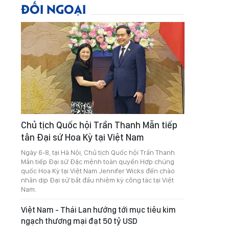
ĐỐI NGOẠI
Chủ tịch Quốc hội Trần Thanh Mẫn tiếp
tân Đại sứ Hoa Kỳ tại Việt Nam
Ngày 6-8, tại Hà Nội, Chủ tịch Quốc hội Trần Thanh
Mẫn tiếp Đại sứ Đặc mệnh toàn quyền Hợp chúng
quốc Hoa Kỳ tại Việt Nam Jennifer Wicks đến chào
nhân dịp Đại sứ bắt đầu nhiệm kỳ công tác tại Việt
Nam.
Việt Nam - Thái Lan hướng tới mục tiêu kim
ngạch thương mại đạt 50 tỷ USD