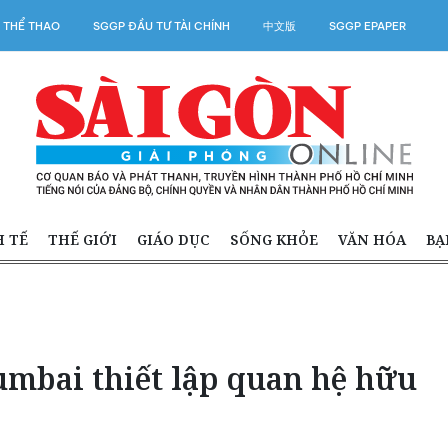
 THỂ THAO
SGGP ĐẦU TƯ TÀI CHÍNH
中文版
SGGP EPAPER
H TẾ
THẾ GIỚI
GIÁO DỤC
SỐNG KHỎE
VĂN HÓA
BẠ
bai thiết lập quan hệ hữu