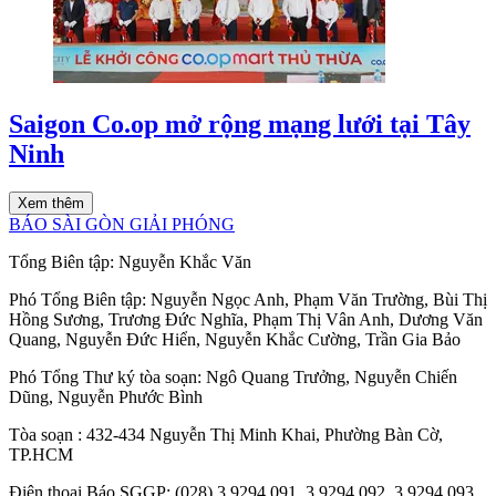
Saigon Co.op mở rộng mạng lưới tại Tây
Ninh
Xem thêm
BÁO SÀI GÒN GIẢI PHÓNG
Tổng Biên tập:
Nguyễn Khắc Văn
Phó Tổng Biên tập:
Nguyễn Ngọc Anh
,
Phạm Văn Trường
,
Bùi Thị
Hồng Sương
,
Trương Đức Nghĩa
,
Phạm Thị Vân Anh
,
Dương Văn
Quang
,
Nguyễn Đức Hiển
,
Nguyễn Khắc Cường
,
Trần Gia Bảo
Phó Tổng Thư ký tòa soạn:
Ngô Quang Trưởng
,
Nguyễn Chiến
Dũng
,
Nguyễn Phước Bình
Tòa soạn
: 432-434 Nguyễn Thị Minh Khai, Phường Bàn Cờ,
TP.HCM
Điện thoại Báo SGGP
: (028) 3.9294.091, 3.9294.092, 3.9294.093,