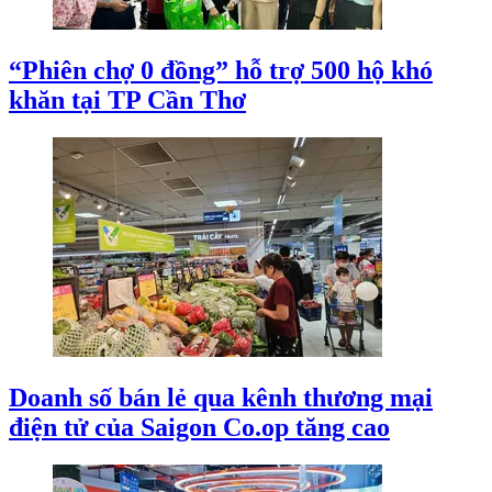
“Phiên chợ 0 đồng” hỗ trợ 500 hộ khó
khăn tại TP Cần Thơ
Doanh số bán lẻ qua kênh thương mại
điện tử của Saigon Co.op tăng cao