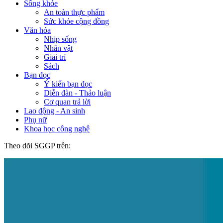
Sống khỏe
An toàn thực phẩm
Sức khỏe cộng đồng
Văn hóa
Nhịp sống
Nhân vật
Giải trí
Sách
Bạn đọc
Ý kiến bạn đọc
Diễn đàn - Thảo luận
Cơ quan trả lời
Lao động - An sinh
Phụ nữ
Khoa học công nghệ
Theo dõi SGGP trên: