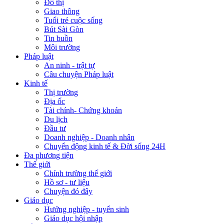
Đô thị
Giao thông
Tuổi trẻ cuộc sống
Bút Sài Gòn
Tin buồn
Môi trường
Pháp luật
An ninh - trật tự
Câu chuyện Pháp luật
Kinh tế
Thị trường
Địa ốc
Tài chính- Chứng khoán
Du lịch
Đầu tư
Doanh nghiệp - Doanh nhân
Chuyển động kinh tế & Đời sống 24H
Đa phương tiện
Thế giới
Chính trường thế giới
Hồ sơ - tư liệu
Chuyện đó đây
Giáo dục
Hướng nghiệp - tuyển sinh
Giáo dục hội nhập