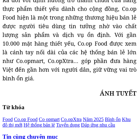
thực phẩm thiết yếu dành cho cộng đồng, Co.op
Food hiện là một trong những thương hiệu bán lẻ
được người tiêu dùng tin tưởng nhờ vào chất
lượng sản phẩm và dịch vụ ổn định. Với gần
10.000 mặt hàng thiết yếu, Co.op Food được xem
là cánh tay nối dài của các hệ thống bán lẻ lớn
như Co.opmart, Co.opXtra… góp phần đưa hàng
Việt đến gần hơn với người dân, giữ vững vai trò
bình ổn giá.
ÁNH TUYẾT
Từ khóa
Food
Co.op Food
Co opmart
Co.opXtra
Năm 2025
Bình ổn
Khu
đô thị mới
Hệ thống bán lẻ
Tuyển dụng
Đáp ứng nhu cầu
Tin cùng chuyên mục