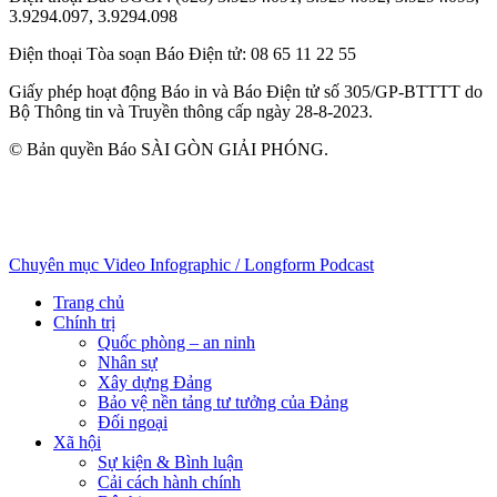
3.9294.097, 3.9294.098
Điện thoại Tòa soạn Báo Điện tử
: 08 65 11 22 55
Giấy phép hoạt động Báo in và Báo Điện tử số 305/GP-BTTTT do
Bộ Thông tin và Truyền thông cấp ngày 28-8-2023.
© Bản quyền Báo SÀI GÒN GIẢI PHÓNG.
Chuyên mục
Video
Infographic / Longform
Podcast
Trang chủ
Chính trị
Quốc phòng – an ninh
Nhân sự
Xây dựng Đảng
Bảo vệ nền tảng tư tưởng của Đảng
Đối ngoại
Xã hội
Sự kiện & Bình luận
Cải cách hành chính