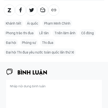
Khánh tiết
Ái quốc
Phạm Minh Chính
Phong trào thi đua
Lễ tân
Triển lãm ảnh
Cổ động
Đại hội
Phóng sự
Thi đua
Đại hội Thi đua yêu nước toàn quốc lần thứ XI
BÌNH LUẬN