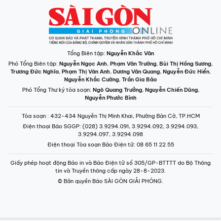
Tổng Biên tập:
Nguyễn Khắc Văn
Phó Tổng Biên tập:
Nguyễn Ngọc Anh
,
Phạm Văn Trường
,
Bùi Thị Hồng Sương
,
Trương Đức Nghĩa
,
Phạm Thị Vân Anh
,
Dương Văn Quang
,
Nguyễn Đức Hiển
,
Nguyễn Khắc Cường
,
Trần Gia Bảo
Phó Tổng Thư ký tòa soạn:
Ngô Quang Trưởng
,
Nguyễn Chiến Dũng
,
Nguyễn Phước Bình
Tòa soạn
: 432-434 Nguyễn Thị Minh Khai, Phường Bàn Cờ, TP.HCM
Điện thoại Báo SGGP
: (028) 3.9294.091, 3.9294.092, 3.9294.093,
3.9294.097, 3.9294.098
Điện thoại Tòa soạn Báo Điện tử
: 08 65 11 22 55
Giấy phép hoạt động Báo in và Báo Điện tử số 305/GP-BTTTT do Bộ Thông
tin và Truyền thông cấp ngày 28-8-2023.
© Bản quyền Báo SÀI GÒN GIẢI PHÓNG.