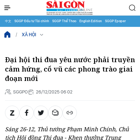
中文
SGGP Đầu tư Tài chính
SGGP Thể Thao
English Edition
SGGP Epaper
XÃ HỘI
Đại hội thi đua yêu nước phải truyền
cảm hứng, cổ vũ các phong trào giai
đoạn mới
SGGPO
26/12/2025 06:02
Sáng 26-12, Thủ tướng Phạm Minh Chính, Chủ
tịch Hội đồng Thi đua - Khen thưởng Trung