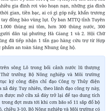
nhiều gia đình rơi vào hoạn nạn, những gia đình
ời gian, tiền bạc, ai có gì góp nấy, khẩn trương
ận tay đồng bào vùng lụt. Ủy ban MTTQ tỉnh Tuyên
1.000 thùng mì tôm, hơn 300 thùng nước, 300
ười dân tại phường Hà Giang 1 và 2. Hội Chữ
ũng đã tiếp nhận 1 tấn gạo hàng cứu trợ từ Hợp
hực phẩm an toàn Sáng Nhung ủng hộ.
 trên sông Lô trong bối cảnh nước lũ thượng
, Thứ trưởng Bộ Nông nghiệp và Môi trường
tục ký công điện chỉ đạo Công ty Thủy điện
xả đáy. Tuy nhiên, theo lãnh đạo công ty này,
 được mở cửa xả đáy trở lại để tạo dung tích
 trong đợt mưa tới khi cơn bão số 11 sắp đổ bộ
ó, chiều 3-10, Bộ Nông nghiệp và Môi trường có