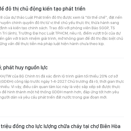
ể đô thị chủ động kiến tạo phát triển
8 của dự thảo Luật Phát triển đô thị được xem là “lõi thể chế”, đặt nền
uyển chính quyền đô thị từ vị thế chủ yếu thực thi, thừa hành sang
ịnh và kiến tạo chính sách. Trao đổi với phóng viên Báo SGGP, TS
 Trí (ảnh), Trường Đại học Luật TPHCM, nêu rõ, điểm vượt trội của dự
ền gắn với trách nhiệm giải trình, mở không gian để đô thị đặc biệt chủ
ng vấn đề thực tiễn mà pháp luật hiện hành chưa theo kịp.
ý, phát huy nguồn lực
H/TW của Bộ Chính trị đã xác định lộ trình giảm tối thiểu 20% cơ sở
 (GDĐH) công lập trước ngày 1-4-2027. Chủ trương đã rõ, thời gian thực
hiều. Vì vậy, điều cần quan tâm lúc này là việc sắp xếp sẽ được thực
o để hình thành một hệ thống GDĐH mạnh hơn, đáp ứng tốt hơn yêu
người dân và yêu cầu phát triển đất nước trong giai đoạn mới.
riệu đồng cho lực lượng chữa cháy tại chợ Biên Hòa