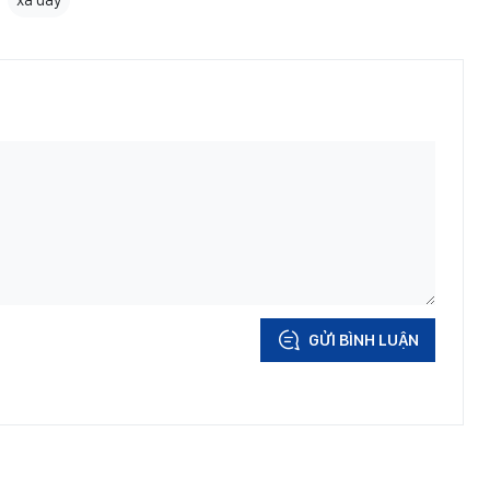
xả đáy
GỬI BÌNH LUẬN