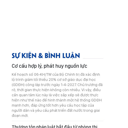
SỰ KIỆN & BÌNH LUẬN
Cơ cấu hợp lý, phát huy nguồn lực
Kế hoạch số 06-KH/TW của Bộ Chính trị đã xác định
lộ trình giảm tối thiểu 20% cơ sở giáo dục đại học
(GDĐH) công lập trước ngày 1-4-2027. Chủ trương đã
rõ, thời gian thực hiện không còn nhiều. Vì vậy, điều
cần quan tâm lúc này là việc sắp xếp sẽ được thực
hiện như thế nào để hình thành một hệ thống GDĐH
mạnh hơn, đáp ứng tốt hơn yêu cầu học tập của
người dân và yêu cầu phát triển đất nước trong giai
đoạn mới.
Thượng tôn pháp luật bắt đầu từ phòng thi