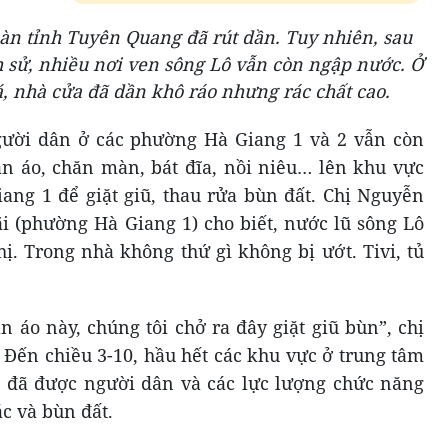
bàn tỉnh Tuyên Quang đã rút dần. Tuy nhiên, sau
ch sử, nhiều nơi ven sông Lô vẫn còn ngập nước. Ở
, nhà cửa đã dần khô ráo nhưng rác chất cao.
gười dân ở các phường Hà Giang 1 và 2 vẫn còn
uần áo, chăn màn, bát đĩa, nồi niêu… lên khu vực
ng 1 để giặt giũ, thau rửa bùn đất. Chị Nguyễn
 (phường Hà Giang 1) cho biết, nước lũ sông Lô
ị. Trong nhà không thứ gì không bị ướt. Tivi, tủ
 áo này, chúng tôi chở ra đây giặt giũ bùn”, chị
 Đến chiều 3-10, hầu hết các khu vực ở trung tâm
 đã được người dân và các lực lượng chức năng
ác và bùn đất.