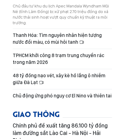
Chủ đầu tư khu du lịch Apec Mandala Wyndham Mũi
Né (tỉnh Lâm Đồng) bị xử phạt 270 triệu đồng do xả
nước thải sinh hoạt vượt quy chuẩn kỹ thuật ra môi
trường.
Thanh Hóa: Tìm nguyên nhân hiện tượng
nước đổi màu, có mùi hôi tanh
TPHCM khởi công 8 trạm trung chuyển rác
trong năm 2026
48 tỷ đồng nạo vét, xây kè hồ lắng ô nhiễm
giữa Đà Lạt
Chủ động ứng phó nguy cơ El Nino và thiên tai
GIAO THÔNG
Chính phủ đề xuất tăng 86.100 tỷ đồng
làm đường sắt Lào Cai - Hà Nội - Hải