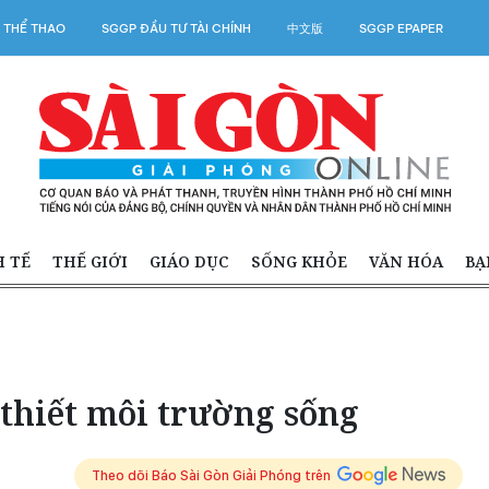
 THỂ THAO
SGGP ĐẦU TƯ TÀI CHÍNH
中文版
SGGP EPAPER
H TẾ
THẾ GIỚI
GIÁO DỤC
SỐNG KHỎE
VĂN HÓA
BẠ
thiết môi trường sống
Theo dõi Báo Sài Gòn Giải Phóng trên