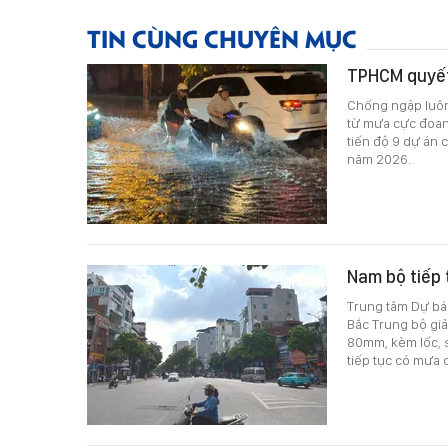
TIN CÙNG CHUYÊN MỤC
TPHCM quyết 
Chống ngập luôn 
từ mưa cực đoan 
tiến độ 9 dự án 
năm 2026.
Nam bộ tiếp 
Trung tâm Dự báo
Bắc Trung bộ giả
80mm, kèm lốc, 
tiếp tục có mưa 