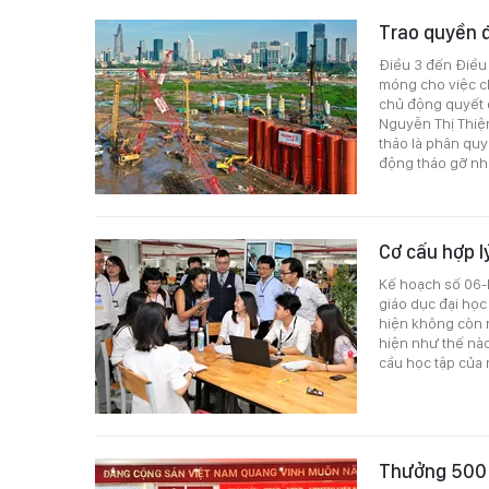
Trao quyền đ
Điều 3 đến Điều 
móng cho việc ch
chủ động quyết đ
Nguyễn Thị Thiện
thảo là phân quy
động tháo gỡ nhữ
Cơ cấu hợp l
Kế hoạch số 06-K
giáo dục đại học
hiện không còn n
hiện như thế nà
cầu học tập của 
Thưởng 500 t