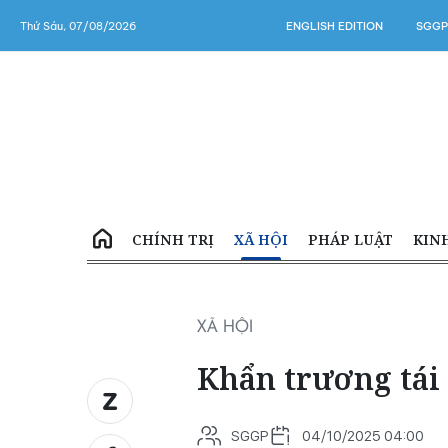
Thứ Sáu, 07/08/2026
ENGLISH EDITION
SGGP
CHÍNH TRỊ
XÃ HỘI
PHÁP LUẬT
KIN
XÃ HỘI
Khẩn trương tái 
SGGP
04/10/2025 04:00