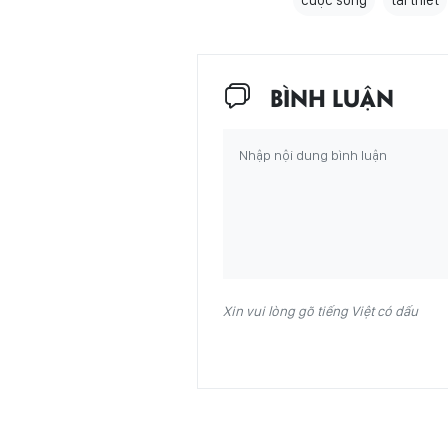
cuộc sống
tái thiết
BÌNH LUẬN
Xin vui lòng gõ tiếng Việt có dấu