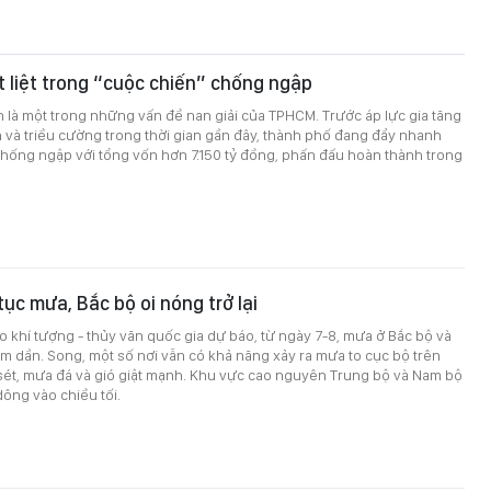
liệt trong “cuộc chiến” chống ngập
là một trong những vấn đề nan giải của TPHCM. Trước áp lực gia tăng
và triều cường trong thời gian gần đây, thành phố đang đẩy nhanh
chống ngập với tổng vốn hơn 7.150 tỷ đồng, phấn đấu hoàn thành trong
tục mưa, Bắc bộ oi nóng trở lại
 khí tượng - thủy văn quốc gia dự báo, từ ngày 7-8, mưa ở Bắc bộ và
m dần. Song, một số nơi vẫn có khả năng xảy ra mưa to cục bộ trên
sét, mưa đá và gió giật mạnh. Khu vực cao nguyên Trung bộ và Nam bộ
dông vào chiều tối.