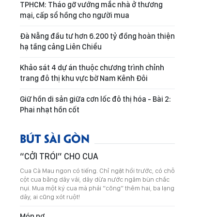
TPHCM: Tháo gỡ vướng mắc nhà ở thương
mại, cấp sổ hồng cho người mua
Đà Nẵng đầu tư hơn 6.200 tỷ đồng hoàn thiện
hạ tầng cảng Liên Chiểu
Khảo sát 4 dự án thuộc chương trình chỉnh
trang đô thị khu vực bờ Nam Kênh Đôi
Giữ hồn di sản giữa cơn lốc đô thị hóa - Bài 2:
Phai nhạt hồn cốt
BÚT SÀI GÒN
“CỞI TRÓI” CHO CUA
Cua Cà Mau ngon có tiếng. Chỉ ngặt hồi trước, có chỗ
cột cua bằng dây vải, dây dừa nước ngâm bùn chắc
nụi. Mua một ký cua mà phải “cõng” thêm hai, ba lạng
dây, ai cũng xót ruột!
Món nợ