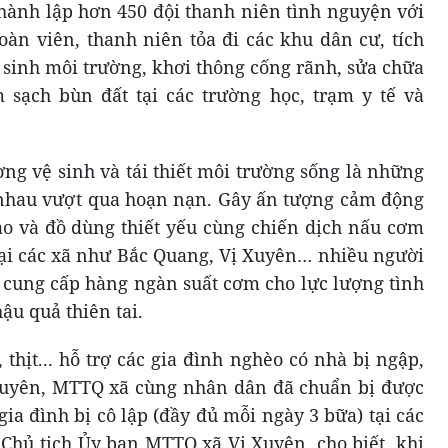
ành lập hơn 450 đội thanh niên tình nguyện với
oàn viên, thanh niên tỏa đi các khu dân cư, tích
 sinh môi trường, khơi thông cống rãnh, sửa chữa
 sạch bùn đất tại các trường học, trạm y tế và
ng vệ sinh và tái thiết môi trường sống là những
 nhau vượt qua hoạn nạn. Gây ấn tượng cảm động
hao và đồ dùng thiết yếu cùng chiến dịch nấu cơm
Tại các xã như Bắc Quang, Vị Xuyên… nhiều người
, cung cấp hàng ngàn suất cơm cho lực lượng tình
u quả thiên tai.
thịt... hỗ trợ các gia đình nghèo có nhà bị ngập,
 Xuyên, MTTQ xã cùng nhân dân đã chuẩn bị được
gia đình bị cô lập (đầy đủ mỗi ngày 3 bữa) tại các
 Chủ tịch Ủy ban MTTQ xã Vị Xuyên, cho biết, khi