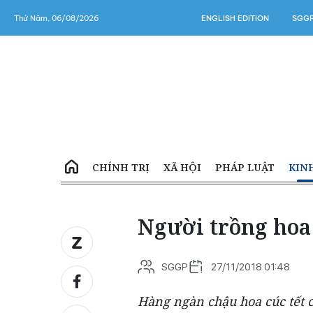
Thứ Năm, 06/08/2026
ENGLISH EDITION
SGGP
CHÍNH TRỊ
XÃ HỘI
PHÁP LUẬT
KIN
Người trồng hoa 
SGGP
27/11/2018 01:48
Hàng ngàn chậu hoa cúc tết 