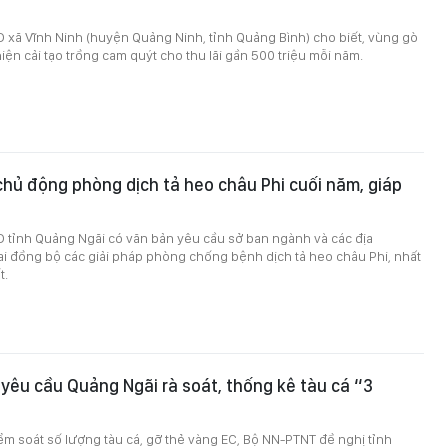
 xã Vĩnh Ninh (huyện Quảng Ninh, tỉnh Quảng Bình) cho biết, vùng gò
iện cải tạo trồng cam quýt cho thu lãi gần 500 triệu mỗi năm.
hủ động phòng dịch tả heo châu Phi cuối năm, giáp
D tỉnh Quảng Ngãi có văn bản yêu cầu sở ban ngành và các địa
i đồng bộ các giải pháp phòng chống bệnh dịch tả heo châu Phi, nhất
t.
êu cầu Quảng Ngãi rà soát, thống kê tàu cá “3
ểm soát số lượng tàu cá, gỡ thẻ vàng EC, Bộ NN-PTNT đề nghị tỉnh