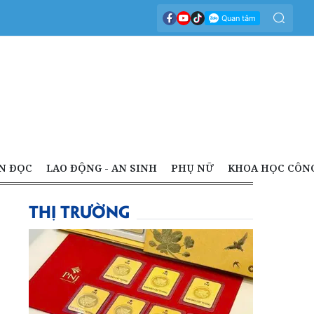
N ĐỌC
LAO ĐỘNG - AN SINH
PHỤ NỮ
KHOA HỌC CÔN
THỊ TRƯỜNG