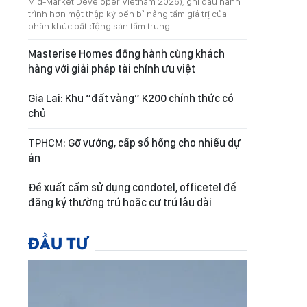
Mid-Market Developer Vietnam 2026), ghi dấu hành
trình hơn một thập kỷ bền bỉ nâng tầm giá trị của
phân khúc bất động sản tầm trung.
Masterise Homes đồng hành cùng khách
hàng với giải pháp tài chính ưu việt
Gia Lai: Khu “đất vàng” K200 chính thức có
chủ
TPHCM: Gỡ vướng, cấp sổ hồng cho nhiều dự
án
Đề xuất cấm sử dụng condotel, officetel để
đăng ký thường trú hoặc cư trú lâu dài
ĐẦU TƯ