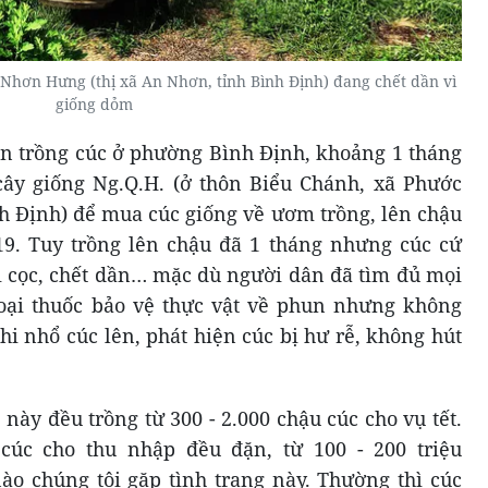
 Nhơn Hưng (thị xã An Nhơn, tỉnh Bình Định) đang chết dần vì
giống dỏm
n trồng cúc ở phường Bình Định, khoảng 1 tháng
cây giống Ng.Q.H. (ở thôn Biểu Chánh, xã Phước
 Định) để mua cúc giống về ươm trồng, lên chậu
9. Tuy trồng lên chậu đã 1 tháng nhưng cúc cứ
òi cọc, chết dần… mặc dù người dân đã tìm đủ mọi
oại thuốc bảo vệ thực vật về phun nhưng không
hi nhổ cúc lên, phát hiện cúc bị hư rễ, không hút
này đều trồng từ 300 - 2.000 chậu cúc cho vụ tết.
úc cho thu nhập đều đặn, từ 100 - 200 triệu
o chúng tôi gặp tình trạng này. Thường thì cúc