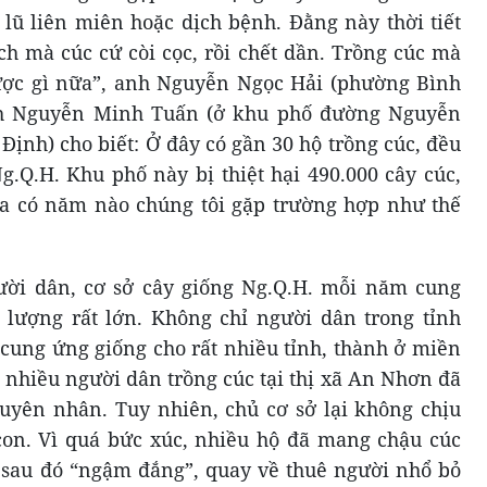
a lũ liên miên hoặc dịch bệnh. Đằng này thời tiết
ch mà cúc cứ còi cọc, rồi chết dần. Trồng cúc mà
được gì nữa”, anh Nguyễn Ngọc Hải (phường Bình
anh Nguyễn Minh Tuấn (ở khu phố đường Nguyễn
ịnh) cho biết: Ở đây có gần 30 hộ trồng cúc, đều
.Q.H. Khu phố này bị thiệt hại 490.000 cây cúc,
ưa có năm nào chúng tôi gặp trường hợp như thế
ời dân, cơ sở cây giống Ng.Q.H. mỗi năm cung
 lượng rất lớn. Không chỉ người dân trong tỉnh
cung ứng giống cho rất nhiều tỉnh, thành ở miền
, nhiều người dân trồng cúc tại thị xã An Nhơn đã
uyên nhân. Tuy nhiên, chủ cơ sở lại không chịu
à con. Vì quá bức xúc, nhiều hộ đã mang chậu cúc
 sau đó “ngậm đắng”, quay về thuê người nhổ bỏ