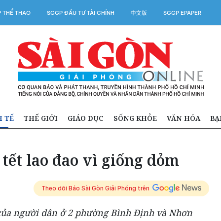
 THỂ THAO
SGGP ĐẦU TƯ TÀI CHÍNH
中文版
SGGP EPAPER
H TẾ
THẾ GIỚI
GIÁO DỤC
SỐNG KHỎE
VĂN HÓA
BẠ
tết lao đao vì giống dỏm
Theo dõi Báo Sài Gòn Giải Phóng trên
của người dân ở 2 phường Bình Định và Nhơn