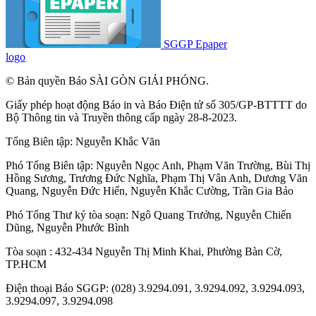
SGGP Epaper
logo
© Bản quyền Báo SÀI GÒN GIẢI PHÓNG.
Giấy phép hoạt động Báo in và Báo Điện tử số 305/GP-BTTTT do
Bộ Thông tin và Truyền thông cấp ngày 28-8-2023.
Tổng Biên tập:
Nguyễn Khắc Văn
Phó Tổng Biên tập:
Nguyễn Ngọc Anh
,
Phạm Văn Trường
,
Bùi Thị
Hồng Sương
,
Trương Đức Nghĩa
,
Phạm Thị Vân Anh
,
Dương Văn
Quang
,
Nguyễn Đức Hiển
,
Nguyễn Khắc Cường
,
Trần Gia Bảo
Phó Tổng Thư ký tòa soạn:
Ngô Quang Trưởng
,
Nguyễn Chiến
Dũng
,
Nguyễn Phước Bình
Tòa soạn : 432-434 Nguyễn Thị Minh Khai, Phường Bàn Cờ,
TP.HCM
Điện thoại Báo SGGP: (028) 3.9294.091, 3.9294.092, 3.9294.093,
3.9294.097, 3.9294.098