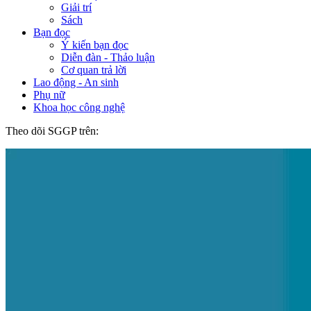
Giải trí
Sách
Bạn đọc
Ý kiến bạn đọc
Diễn đàn - Thảo luận
Cơ quan trả lời
Lao động - An sinh
Phụ nữ
Khoa học công nghệ
Theo dõi SGGP trên: