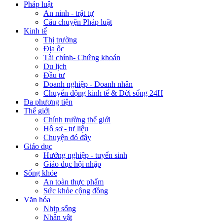
Pháp luật
An ninh - trật tự
Câu chuyện Pháp luật
Kinh tế
Thị trường
Địa ốc
Tài chính- Chứng khoán
Du lịch
Đầu tư
Doanh nghiệp - Doanh nhân
Chuyển động kinh tế & Đời sống 24H
Đa phương tiện
Thế giới
Chính trường thế giới
Hồ sơ - tư liệu
Chuyện đó đây
Giáo dục
Hướng nghiệp - tuyển sinh
Giáo dục hội nhập
Sống khỏe
An toàn thực phẩm
Sức khỏe cộng đồng
Văn hóa
Nhịp sống
Nhân vật