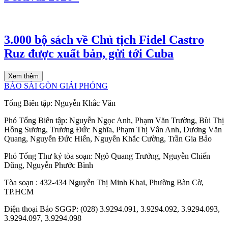
3.000 bộ sách về Chủ tịch Fidel Castro
Ruz được xuất bản, gửi tới Cuba
Xem thêm
BÁO SÀI GÒN GIẢI PHÓNG
Tổng Biên tập:
Nguyễn Khắc Văn
Phó Tổng Biên tập:
Nguyễn Ngọc Anh
,
Phạm Văn Trường
,
Bùi Thị
Hồng Sương
,
Trương Đức Nghĩa
,
Phạm Thị Vân Anh
,
Dương Văn
Quang
,
Nguyễn Đức Hiển
,
Nguyễn Khắc Cường
,
Trần Gia Bảo
Phó Tổng Thư ký tòa soạn:
Ngô Quang Trưởng
,
Nguyễn Chiến
Dũng
,
Nguyễn Phước Bình
Tòa soạn
: 432-434 Nguyễn Thị Minh Khai, Phường Bàn Cờ,
TP.HCM
Điện thoại Báo SGGP
: (028) 3.9294.091, 3.9294.092, 3.9294.093,
3.9294.097, 3.9294.098