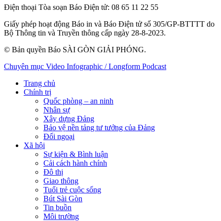
Điện thoại Tòa soạn Báo Điện tử
: 08 65 11 22 55
Giấy phép hoạt động Báo in và Báo Điện tử số 305/GP-BTTTT do
Bộ Thông tin và Truyền thông cấp ngày 28-8-2023.
© Bản quyền Báo SÀI GÒN GIẢI PHÓNG.
Chuyên mục
Video
Infographic / Longform
Podcast
Trang chủ
Chính trị
Quốc phòng – an ninh
Nhân sự
Xây dựng Đảng
Bảo vệ nền tảng tư tưởng của Đảng
Đối ngoại
Xã hội
Sự kiện & Bình luận
Cải cách hành chính
Đô thị
Giao thông
Tuổi trẻ cuộc sống
Bút Sài Gòn
Tin buồn
Môi trường