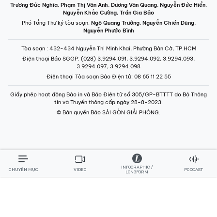
Trương Đức Nghĩa
,
Phạm Thị Vân Anh
,
Dương Văn Quang
,
Nguyễn Đức Hiển
,
Nguyễn Khắc Cường
,
Trần Gia Bảo
Phó Tổng Thư ký tòa soạn:
Ngô Quang Trưởng
,
Nguyễn Chiến Dũng
,
Nguyễn Phước Bình
Tòa soạn
: 432-434 Nguyễn Thị Minh Khai, Phường Bàn Cờ, TP.HCM
Điện thoại Báo SGGP
: (028) 3.9294.091, 3.9294.092, 3.9294.093,
3.9294.097, 3.9294.098
Điện thoại Tòa soạn Báo Điện tử
: 08 65 11 22 55
Giấy phép hoạt động Báo in và Báo Điện tử số 305/GP-BTTTT do Bộ Thông
tin và Truyền thông cấp ngày 28-8-2023.
© Bản quyền Báo SÀI GÒN GIẢI PHÓNG.
INFOGRAPHIC /
CHUYÊN MỤC
VIDEO
PODCAST
LONGFORM