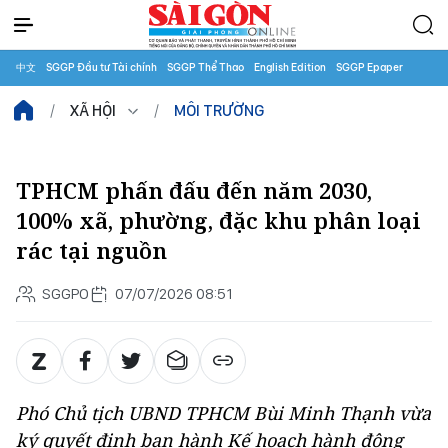
中文
SGGP Đầu tư Tài chính
SGGP Thể Thao
English Edition
SGGP Epaper
XÃ HỘI
MÔI TRƯỜNG
TPHCM phấn đấu đến năm 2030,
100% xã, phường, đặc khu phân loại
rác tại nguồn
SGGPO
07/07/2026 08:51
Phó Chủ tịch UBND TPHCM Bùi Minh Thạnh vừa
ký quyết định ban hành Kế hoạch hành động