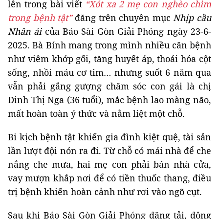
lên trong bài viết
“Xót xa 2 mẹ con nghèo chìm
trong bệnh tật”
đăng trên chuyên mục
Nhịp cầu
Nhân ái
của Báo Sài Gòn Giải Phóng ngày 23-6-
2025. Bà Bính mang trong mình nhiều căn bệnh
như viêm khớp gối, tăng huyết áp, thoái hóa cột
sống, nhồi máu cơ tim… nhưng suốt 6 năm qua
vẫn phải gắng gượng chăm sóc con gái là chị
Đinh Thị Nga (36 tuổi), mắc bệnh lao màng não,
mất hoàn toàn ý thức và nằm liệt một chỗ.
Bi kịch bệnh tật khiến gia đình kiệt quệ, tài sản
lần lượt đội nón ra đi. Từ chỗ có mái nhà để che
nắng che mưa, hai mẹ con phải bán nhà cửa,
vay mượn khắp nơi để có tiền thuốc thang, điều
trị bệnh khiến hoàn cảnh như rơi vào ngõ cụt.
Sau khi Báo Sài Gòn Giải Phóng đăng tải, đông