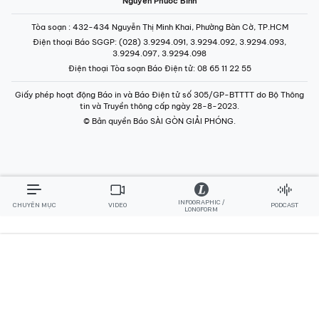
Nguyễn Phước Bình
Tòa soạn
: 432-434 Nguyễn Thị Minh Khai, Phường Bàn Cờ, TP.HCM
Điện thoại Báo SGGP
: (028) 3.9294.091, 3.9294.092, 3.9294.093,
3.9294.097, 3.9294.098
Điện thoại Tòa soạn Báo Điện tử
: 08 65 11 22 55
Giấy phép hoạt động Báo in và Báo Điện tử số 305/GP-BTTTT do Bộ Thông
tin và Truyền thông cấp ngày 28-8-2023.
© Bản quyền Báo SÀI GÒN GIẢI PHÓNG.
INFOGRAPHIC /
CHUYÊN MỤC
VIDEO
PODCAST
LONGFORM