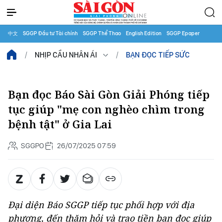
中文
SGGP Đầu tư Tài chính
SGGP Thể Thao
English Edition
SGGP Epaper
NHỊP CẦU NHÂN ÁI
BẠN ĐỌC TIẾP SỨC
Bạn đọc Báo Sài Gòn Giải Phóng tiếp
tục giúp "mẹ con nghèo chìm trong
bệnh tật" ở Gia Lai
SGGPO
26/07/2025 07:59
Đại diện Báo SGGP tiếp tục phối hợp với địa
phương, đến thăm hỏi và trao tiền bạn đọc giúp