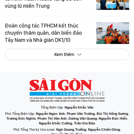
vùng lũ miền Trung
Đoàn công tác TPHCM kết thúc
chuyến thăm quân, dân biển đảo
Tây Nam và Nhà giàn DK1/10
Xem thêm
Tổng Biên tập:
Nguyễn Khắc Văn
Phó Tổng Biên tập:
Nguyễn Ngọc Anh
,
Phạm Văn Trường
,
Bùi Thị Hồng Sương
,
Trương Đức Nghĩa
,
Phạm Thị Vân Anh
,
Dương Văn Quang
,
Nguyễn Đức Hiển
,
Nguyễn Khắc Cường
,
Trần Gia Bảo
Phó Tổng Thư ký tòa soạn:
Ngô Quang Trưởng
,
Nguyễn Chiến Dũng
,