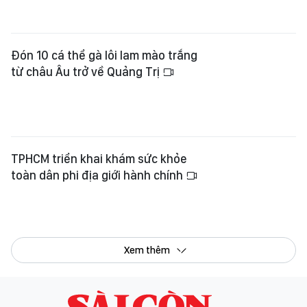
TPHCM triển khai khám sức khỏe
toàn dân phi địa giới hành chính
Xem thêm
Tổng Biên tập:
Nguyễn Khắc Văn
Phó Tổng Biên tập:
Nguyễn Ngọc Anh
,
Phạm Văn Trường
,
Bùi Thị Hồng Sương
,
Trương Đức Nghĩa
,
Phạm Thị Vân Anh
,
Dương Văn Quang
,
Nguyễn Đức Hiển
,