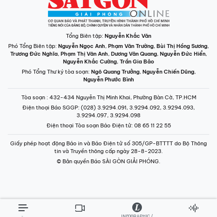
Nguyễn Khắc Cường
,
Trần Gia Bảo
Phó Tổng Thư ký tòa soạn:
Ngô Quang Trưởng
,
Nguyễn Chiến Dũng
,
Nguyễn Phước Bình
Tòa soạn
: 432-434 Nguyễn Thị Minh Khai, Phường Bàn Cờ, TP.HCM
Điện thoại Báo SGGP
: (028) 3.9294.091, 3.9294.092, 3.9294.093,
3.9294.097, 3.9294.098
Điện thoại Tòa soạn Báo Điện tử
: 08 65 11 22 55
Giấy phép hoạt động Báo in và Báo Điện tử số 305/GP-BTTTT do Bộ Thông
tin và Truyền thông cấp ngày 28-8-2023.
© Bản quyền Báo SÀI GÒN GIẢI PHÓNG.
INFOGRAPHIC /
CHUYÊN MỤC
VIDEO
PODCAST
LONGFORM