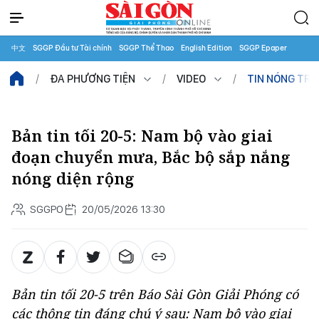
中文
SGGP Đầu tư Tài chính
SGGP Thể Thao
English Edition
SGGP Epaper
ĐA PHƯƠNG TIỆN
VIDEO
TIN NÓNG TR
Bản tin tối 20-5: Nam bộ vào giai
đoạn chuyển mưa, Bắc bộ sắp nắng
nóng diện rộng
SGGPO
20/05/2026 13:30
Bản tin tối 20-5 trên Báo Sài Gòn Giải Phóng có
các thông tin đáng chú ý sau: Nam bộ vào giai