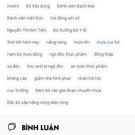
metro
Bộ Xây dựng
Bệnh viện Bạch Mai
Bệnh viện Việt Đức
hội đồng xét xử
Nguyễn Thị Kim Tiến
Bộ trưởng Bộ Y tế
thời tiết hôm nay
nắng nóng
mưa lớn
mưa cục bộ
nam bộ mưa dông
ngộ độc thực phẩm
đồng tháp
sa đéc
học sinh bị ngộ độc
an toàn thực phẩm
kháng cáo
giảm nhẹ hình phạt
nhận hối hội
cục trưởng
Nam bộ vào giai đoạn chuyển mưa
Bắc bộ sắp nắng nóng diện rộng
BÌNH LUẬN