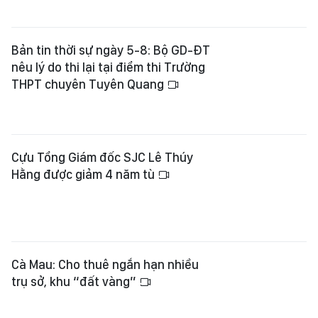
Bản tin thời sự ngày 5-8: Bộ GD-ĐT
nêu lý do thi lại tại điểm thi Trường
THPT chuyên Tuyên Quang
Cựu Tổng Giám đốc SJC Lê Thúy
Hằng được giảm 4 năm tù
Cà Mau: Cho thuê ngắn hạn nhiều
trụ sở, khu “đất vàng”
Quân khu 4 tổng kết công tác tìm
kiếm, quy tập hài cốt liệt sĩ mùa khô