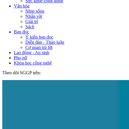
Sức khỏe cộng đồng
Văn hóa
Nhịp sống
Nhân vật
Giải trí
Sách
Bạn đọc
Ý kiến bạn đọc
Diễn đàn - Thảo luận
Cơ quan trả lời
Lao động - An sinh
Phụ nữ
Khoa học công nghệ
Theo dõi SGGP trên: