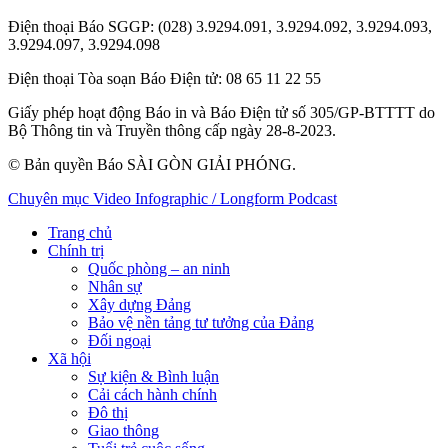
Điện thoại Báo SGGP
: (028) 3.9294.091, 3.9294.092, 3.9294.093,
3.9294.097, 3.9294.098
Điện thoại Tòa soạn Báo Điện tử
: 08 65 11 22 55
Giấy phép hoạt động Báo in và Báo Điện tử số 305/GP-BTTTT do
Bộ Thông tin và Truyền thông cấp ngày 28-8-2023.
© Bản quyền Báo SÀI GÒN GIẢI PHÓNG.
Chuyên mục
Video
Infographic / Longform
Podcast
Trang chủ
Chính trị
Quốc phòng – an ninh
Nhân sự
Xây dựng Đảng
Bảo vệ nền tảng tư tưởng của Đảng
Đối ngoại
Xã hội
Sự kiện & Bình luận
Cải cách hành chính
Đô thị
Giao thông