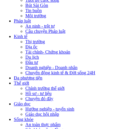
Tuổi trẻ cuộc sống
Bút Sài Gòn
Tin buồn
Môi trường
Pháp luật
An ninh - trật tự
Câu chuyện Pháp luật
Kinh tế
Thị trường
Địa ốc
Tài chính- Chứng khoán
Du lịch
Đầu tư
Doanh nghiệp - Doanh nhân
Chuyển động kinh tế & Đời sống 24H
Đa phương tiện
Thế giới
Chính trường thế giới
Hồ sơ - tư liệu
Chuyện đó đây
Giáo dục
Hướng nghiệp - tuyển sinh
Giáo dục hội nhập
Sống khỏe
An toàn thực phẩm