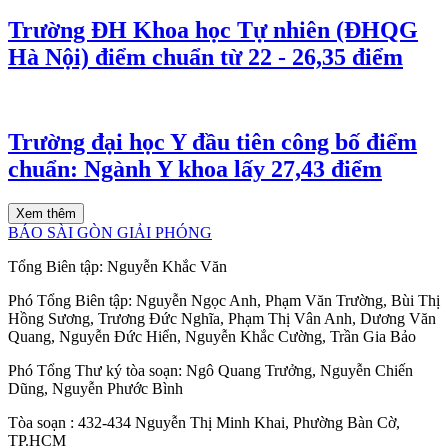
Trường ĐH Khoa học Tự nhiên (ĐHQG
Hà Nội) điểm chuẩn từ 22 - 26,35 điểm
Trường đại học Y đầu tiên công bố điểm
chuẩn: Ngành Y khoa lấy 27,43 điểm
Xem thêm
BÁO SÀI GÒN GIẢI PHÓNG
Tổng Biên tập:
Nguyễn Khắc Văn
Phó Tổng Biên tập:
Nguyễn Ngọc Anh
,
Phạm Văn Trường
,
Bùi Thị
Hồng Sương
,
Trương Đức Nghĩa
,
Phạm Thị Vân Anh
,
Dương Văn
Quang
,
Nguyễn Đức Hiển
,
Nguyễn Khắc Cường
,
Trần Gia Bảo
Phó Tổng Thư ký tòa soạn:
Ngô Quang Trưởng
,
Nguyễn Chiến
Dũng
,
Nguyễn Phước Bình
Tòa soạn
: 432-434 Nguyễn Thị Minh Khai, Phường Bàn Cờ,
TP.HCM