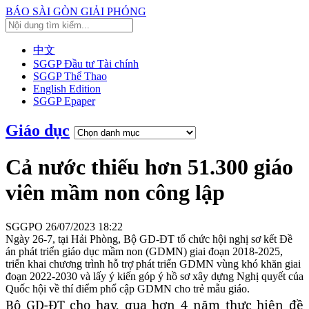
BÁO SÀI GÒN GIẢI PHÓNG
中文
SGGP Đầu tư Tài chính
SGGP Thể Thao
English Edition
SGGP Epaper
Giáo dục
Cả nước thiếu hơn 51.300 giáo
viên mầm non công lập
SGGPO
26/07/2023 18:22
Ngày 26-7, tại Hải Phòng, Bộ GD-ĐT tổ chức hội nghị sơ kết Đề
án phát triển giáo dục mầm non (GDMN) giai đoạn 2018-2025,
triển khai chương trình hỗ trợ phát triển GDMN vùng khó khăn giai
đoạn 2022-2030 và lấy ý kiến góp ý hồ sơ xây dựng Nghị quyết của
Quốc hội về thí điểm phổ cập GDMN cho trẻ mẫu giáo.
Bộ GD-ĐT cho hay, qua hơn 4 năm thực hiện đề