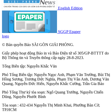
English Edition
SGGP Epaper
logo
© Bản quyền Báo SÀI GÒN GIẢI PHÓNG.
Giấy phép hoạt động Báo in và Báo Điện tử số 305/GP-BTTTT do
Bộ Thông tin và Truyền thông cấp ngày 28-8-2023.
Tổng Biên tập:
Nguyễn Khắc Văn
Phó Tổng Biên tập:
Nguyễn Ngọc Anh
,
Phạm Văn Trường
,
Bùi Thị
Hồng Sương
,
Trương Đức Nghĩa
,
Phạm Thị Vân Anh
,
Dương Văn
Quang
,
Nguyễn Đức Hiển
,
Nguyễn Khắc Cường
,
Trần Gia Bảo
Phó Tổng Thư ký tòa soạn:
Ngô Quang Trưởng
,
Nguyễn Chiến
Dũng
,
Nguyễn Phước Bình
Tòa soạn : 432-434 Nguyễn Thị Minh Khai, Phường Bàn Cờ,
TP.HCM