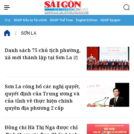
中文
SGGP Đầu tư Tài chính
SGGP Thể Thao
English Edition
SGGP Epaper
SƠN LA
Danh sách 75 chủ tịch phường,
xã mới thành lập tại Sơn La
Sơn La công bố các nghị quyết,
quyết định của Trung ương và
của tỉnh về thực hiện chính
quyền địa phương 2 cấp
Đồng chí Hà Thị Nga được chỉ