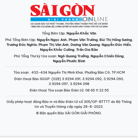
Tổng Biên tập:
Nguyễn Khắc Văn
Phó Tổng Biên tập:
Nguyễn Ngọc Anh
,
Phạm Văn Trường
,
Bùi Thị Hồng Sương
,
Trương Đức Nghĩa
,
Phạm Thị Vân Anh
,
Dương Văn Quang
,
Nguyễn Đức Hiển
,
Nguyễn Khắc Cường
,
Trần Gia Bảo
Phó Tổng Thư ký tòa soạn:
Ngô Quang Trưởng
,
Nguyễn Chiến Dũng
,
Nguyễn Phước Bình
Tòa soạn
: 432-434 Nguyễn Thị Minh Khai, Phường Bàn Cờ, TP.HCM
Điện thoại Báo SGGP
: (028) 3.9294.091, 3.9294.092, 3.9294.093,
3.9294.097, 3.9294.098
Điện thoại Tòa soạn Báo Điện tử
: 08 65 11 22 55
Giấy phép hoạt động Báo in và Báo Điện tử số 305/GP-BTTTT do Bộ Thông
tin và Truyền thông cấp ngày 28-8-2023.
© Bản quyền Báo SÀI GÒN GIẢI PHÓNG.