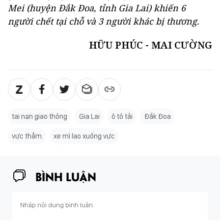
Mei (huyện Đắk Đoa, tỉnh Gia Lai) khiến 6
người chết tại chỗ và 3 người khác bị thương.
HỮU PHÚC - MAI CƯỜNG
tai nạn giao thông
Gia Lai
ô tô tải
Đắk Đoa
vực thẳm
xe mì lao xuống vực
BÌNH LUẬN