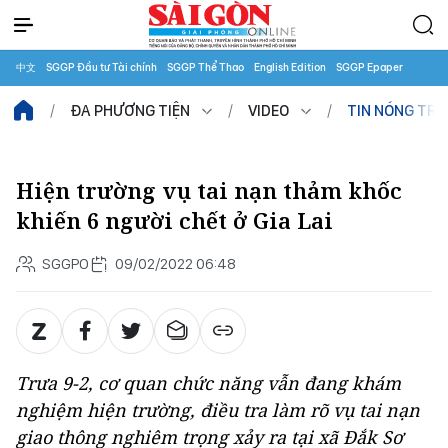
中文
SGGP Đầu tư Tài chính
SGGP Thể Thao
English Edition
SGGP Epaper
ĐA PHƯƠNG TIỆN
VIDEO
TIN NÓNG TR
Hiện trường vụ tai nạn thảm khốc
khiến 6 người chết ở Gia Lai
SGGPO
09/02/2022 06:48
Trưa 9-2, cơ quan chức năng vẫn đang khám
nghiệm hiện trường, điều tra làm rõ vụ tai nạn
giao thông nghiêm trọng xảy ra tại xã Đắk Sơ