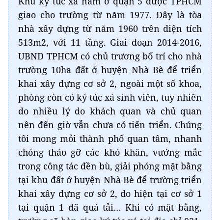
Khu ký túc xá nằm ở quận 5 được TPHCM
giao cho trường từ năm 1977. Đây là tòa
nhà xây dựng từ năm 1960 trên diện tích
513m2, với 11 tầng. Giai đoạn 2014-2016,
UBND TPHCM có chủ trương bố trí cho nhà
trường 10ha đất ở huyện Nhà Bè để triển
khai xây dựng cơ sở 2, ngoài một số khoa,
phòng còn có ký túc xá sinh viên, tuy nhiên
do nhiều lý do khách quan và chủ quan
nên đến giờ vẫn chưa có tiến triển. Chúng
tôi mong mỏi thành phố quan tâm, nhanh
chóng tháo gỡ các khó khăn, vướng mắc
trong công tác đền bù, giải phóng mặt bằng
tại khu đất ở huyện Nhà Bè để trường triển
khai xây dựng cơ sở 2, do hiện tại cơ sở 1
tại quận 1 đã quá tải… Khi có mặt bằng,