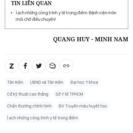
TIN LIÊN QUAN
Ì ạch những công trình y tế trọng điểm: Bệnh viện mòn
mỏi chờ điều chuyển!
QUANG HUY - MINH NAM
Tân Kiên
UBND xã Tân Kiên
Đại học Y khoa
Cđ kỹ thuật cao thắng
Sở Y tế TPHCM
Chấn thương chỉnh hình
BV Truyền máu huyết học
Ì ạch những công trình y tế trọng điểm