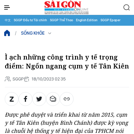
中文
SGGP Đầu tư Tài chính
SGGP Thể Thao
English Edition
SGGP Epaper
SỐNG KHỎE
Ì ạch những công trình y tế trọng
điểm: Ngổn ngang cụm y tế Tân Kiên
SGGP
18/10/2023 02:35
Được phê duyệt và triển khai từ năm 2015, cụm
y tế Tân Kiên (huyện Bình Chánh) được kỳ vọng
là chuỗi hệ thống y tế hiện đại của TPHCM nói