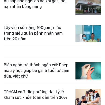
Vụ sập nhà nghi do nổ khí gas: Hai
nạn nhân bỏng nặng
Lấy viên sỏi nặng 100gam, mắc
trong niệu quản bệnh nhân nam
trên 20 năm
Biến ngón trỏ thành ngón cái: Phép
màu y học giúp bé gái 5 tuổi tự cầm
đũa, viết chữ
TPHCM có 7 địa phương đạt tỷ lệ
khám sức khỏe toàn dân trên 30%