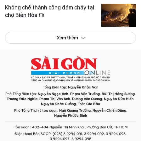
Khống chế thành công đám cháy tại
chợ Biên Hòa
Xem thêm
Tổng Biên tập:
Nguyễn Khắc Văn
Phó Tổng Biên tập:
Nguyễn Ngọc Anh
,
Phạm Văn Trường
,
Bùi Thị Hồng Sương
,
Trương Đức Nghĩa
,
Phạm Thị Vân Anh
,
Dương Văn Quang
,
Nguyễn Đức Hiển
,
Nguyễn Khắc Cường
,
Trần Gia Bảo
Phó Tổng Thư ký tòa soạn:
Ngô Quang Trưởng
,
Nguyễn Chiến Dũng
,
Nguyễn Phước Bình
Tòa soạn
: 432-434 Nguyễn Thị Minh Khai, Phường Bàn Cờ, TP.HCM
Điện thoại Báo SGGP
: (028) 3.9294.091, 3.9294.092, 3.9294.093,
3.9294.097, 3.9294.098