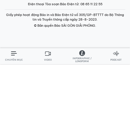
Điện thoại Tòa soạn Báo Điện tử
: 08 65 11 22 55
Giấy phép hoạt động Báo in và Báo Điện tử số 305/GP-BTTTT do Bộ Thông
tin và Truyền thông cấp ngày 28-8-2023.
© Bản quyền Báo SÀI GÒN GIẢI PHÓNG.
INFOGRAPHIC /
CHUYÊN MỤC
VIDEO
PODCAST
LONGFORM