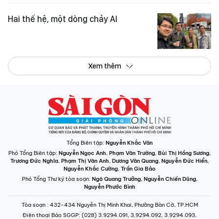
Hai thế hệ, một dòng chảy AI
Xem thêm
Tổng Biên tập:
Nguyễn Khắc Văn
Phó Tổng Biên tập:
Nguyễn Ngọc Anh
,
Phạm Văn Trường
,
Bùi Thị Hồng Sương
,
Trương Đức Nghĩa
,
Phạm Thị Vân Anh
,
Dương Văn Quang
,
Nguyễn Đức Hiển
,
Nguyễn Khắc Cường
,
Trần Gia Bảo
Phó Tổng Thư ký tòa soạn:
Ngô Quang Trưởng
,
Nguyễn Chiến Dũng
,
Nguyễn Phước Bình
Tòa soạn
: 432-434 Nguyễn Thị Minh Khai, Phường Bàn Cờ, TP.HCM
Điện thoại Báo SGGP
: (028) 3.9294.091, 3.9294.092, 3.9294.093,