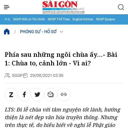
中文
SGGP Đầu tư Tài chính
SGGP Thể Thao
English Edition
SGGP Epaper
PHÓNG SỰ - HỒ SƠ
Phía sau những ngôi chùa ấy…- Bài
1: Chùa to, cảnh lớn - Vì ai?
SGGP
29/06/2021 03:36
LTS: Đi lễ chùa với tâm nguyện tốt lành, hướng
thiện là nét đẹp văn hóa truyền thống. Nhưng
trên thực tế, do hiểu biết về nghi lễ Phật giáo