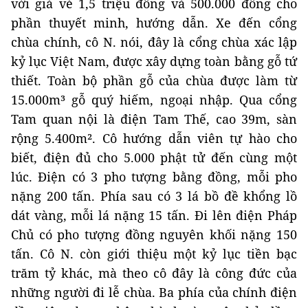
với giá vé 1,5 triệu đồng và 500.000 đồng cho
phần thuyết minh, hướng dẫn. Xe đến cổng
chùa chính, cô N. nói, đây là cổng chùa xác lập
kỷ lục Việt Nam, được xây dựng toàn bằng gỗ tứ
thiết. Toàn bộ phần gỗ của chùa được làm từ
15.000m³ gỗ quý hiếm, ngoại nhập. Qua cổng
Tam quan nội là điện Tam Thế, cao 39m, sàn
rộng 5.400m². Cô hướng dẫn viên tự hào cho
biết, điện đủ cho 5.000 phật tử đến cùng một
lúc. Điện có 3 pho tượng bằng đồng, mỗi pho
nặng 200 tấn. Phía sau có 3 lá bồ đề khổng lồ
dát vàng, mỗi lá nặng 15 tấn. Đi lên điện Pháp
Chủ có pho tượng đồng nguyên khối nặng 150
tấn. Cô N. còn giới thiệu một kỷ lục tiền bạc
trăm tỷ khác, mà theo cô đây là công đức của
những người đi lễ chùa. Ba phía của chính điện