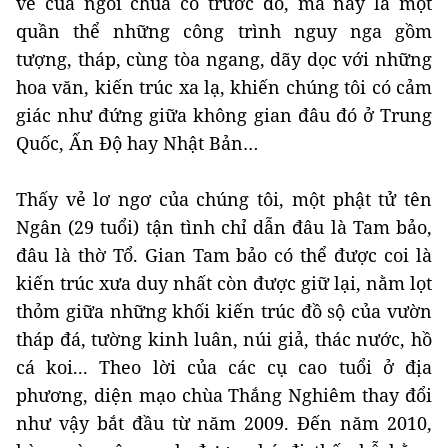
vẻ của ngôi chùa cổ trước đó, mà nay là một
quần thể những công trình nguy nga gồm
tượng, tháp, cùng tòa ngang, dãy dọc với những
hoa văn, kiến trúc xa lạ, khiến chúng tôi có cảm
giác như đứng giữa không gian đâu đó ở Trung
Quốc, Ấn Độ hay Nhật Bản…
Thấy vẻ lơ ngơ của chúng tôi, một phật tử tên
Ngân (29 tuổi) tận tình chỉ dẫn đâu là Tam bảo,
đâu là thờ Tổ. Gian Tam bảo có thể được coi là
kiến trúc xưa duy nhất còn được giữ lại, nằm lọt
thỏm giữa những khối kiến trúc đồ sộ của vườn
tháp đá, tường kinh luân, núi giả, thác nước, hồ
cá koi... Theo lời của các cụ cao tuổi ở địa
phương, diện mạo chùa Thắng Nghiêm thay đổi
như vậy bắt đầu từ năm 2009. Đến năm 2010,