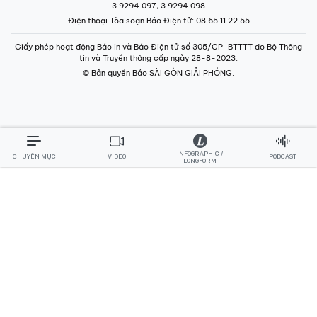
3.9294.097, 3.9294.098
Điện thoại Tòa soạn Báo Điện tử
: 08 65 11 22 55
Giấy phép hoạt động Báo in và Báo Điện tử số 305/GP-BTTTT do Bộ Thông
tin và Truyền thông cấp ngày 28-8-2023.
© Bản quyền Báo SÀI GÒN GIẢI PHÓNG.
INFOGRAPHIC /
CHUYÊN MỤC
VIDEO
PODCAST
LONGFORM