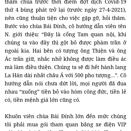
thăm chùa trước thời điểm đợt dịch Covid-19
thứ 4 bùng phát trở lại (trước ngày 27-4-2021),
nên cũng thuận tiện cho việc gặp gỡ, hỏi thăm.
Bước vào chùa Bái Đính, cô hướng dẫn viên tên
N. giới thiệu: “Đây là cổng Tam quan nội, khi
chúng ta vào đây thì gột bỏ được phàm trần ở
ngoài kia. Hai bên có tượng ông Thiện và ông
Ác trấn giữ, nhắc nhở không được làm điều ác
mà làm điều thiện. Chúng ta sẽ đi hết hành lang
La Hán dài nhất châu Á với 500 pho tượng…”. Cô
hướng dẫn nói chưa dứt lời, mọi người đã đua
nhau “xuống” tiền bỏ vào hòm công đức, tiền lẻ
có, tiền mệnh giá lớn cũng có.
Khuôn viên chùa Bái Đính lớn đến mức chúng
tôi phải mua gói tham quan bằng xe điện VIP