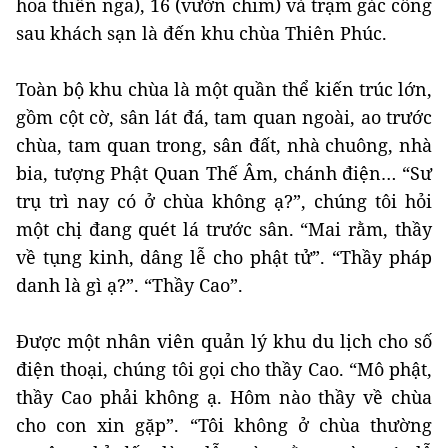
hoa thiên nga), 16 (vườn chim) và trạm gác cổng
sau khách sạn là đến khu chùa Thiên Phúc.
Toàn bộ khu chùa là một quần thể kiến trúc lớn,
gồm cột cờ, sân lát đá, tam quan ngoài, ao trước
chùa, tam quan trong, sân đất, nhà chuông, nhà
bia, tượng Phật Quan Thế Âm, chánh điện… “Sư
trụ trì nay có ở chùa không ạ?”, chúng tôi hỏi
một chị đang quét lá trước sân. “Mai rằm, thầy
về tụng kinh, dâng lễ cho phật tử”. “Thầy pháp
danh là gì ạ?”. “Thầy Cao”.
Được một nhân viên quản lý khu du lịch cho số
điện thoại, chúng tôi gọi cho thầy Cao. “Mô phật,
thầy Cao phải không ạ. Hôm nào thầy về chùa
cho con xin gặp”. “Tôi không ở chùa thường