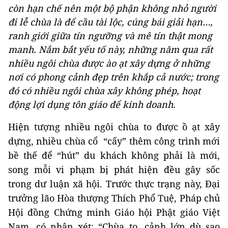
còn hạn chế nên một bộ phận không nhỏ người
đi lễ chùa là để cầu tài lộc, cúng bái giải hạn…,
ranh giới giữa tín ngưỡng và mê tín thật mong
manh. Nắm bắt yếu tố này, những năm qua rất
nhiều ngôi chùa được ào ạt xây dựng ở những
nơi có phong cảnh đẹp trên khắp cả nước; trong
đó có nhiều ngôi chùa xây không phép, hoạt
động lợi dụng tôn giáo để kinh doanh.
Hiện tượng nhiều ngôi chùa to được ồ ạt xây
dựng, nhiều chùa cổ “cấy” thêm công trình mới
bề thế để “hút” du khách không phải là mới,
song mỗi vi phạm bị phát hiện đều gây sốc
trong dư luận xã hội. Trước thực trạng này, Đại
trưởng lão Hòa thượng Thích Phổ Tuệ, Pháp chủ
Hội đồng Chứng minh Giáo hội Phật giáo Việt
Nam, có nhận xét: “Chùa to, cảnh lớn dù sao