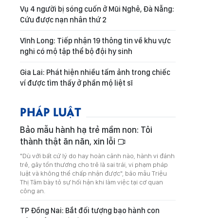
Vụ 4 người bị sóng cuốn ở Mũi Nghê, Đà Nẵng:
Cứu được nạn nhân thứ 2
Vĩnh Long: Tiếp nhận 19 thông tin về khu vực
nghi có mộ tập thể bộ đội hy sinh
Gia Lai: Phát hiện nhiều tấm ảnh trong chiếc
ví được tìm thấy ở phần mộ liệt sĩ
PHÁP LUẬT
Bảo mẫu hành hạ trẻ mầm non: Tôi
thành thật ăn năn, xin lỗi
"Dù với bất cứ lý do hay hoàn cảnh nào, hành vi đánh
trẻ, gây tổn thương cho trẻ là sai trái, vi phạm pháp
luật và không thể chấp nhận được", bảo mẫu Triệu
Thị Tâm bày tỏ sự hối hận khi làm việc tại cơ quan
công an.
TP Đồng Nai: Bắt đối tượng bạo hành con