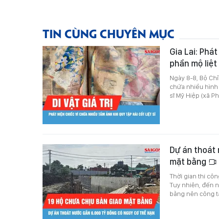
TIN CÙNG CHUYÊN MỤC
Gia Lai: Phá
phần mộ liệt
Ngày 8-8, Bộ Chỉ 
chứa nhiều hình ả
sĩ Mỹ Hiệp (xã Ph
Dự án thoát 
mặt bằng
Thời gian thi cô
Tuy nhiên, đến n
bằng nên công tá