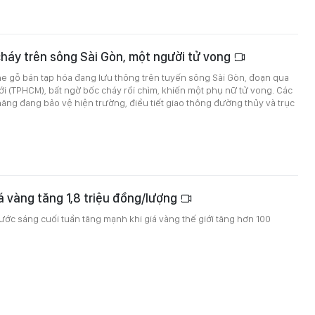
háy trên sông Sài Gòn, một người tử vong
he gỗ bán tạp hóa đang lưu thông trên tuyến sông Sài Gòn, đoạn qua
 (TPHCM), bất ngờ bốc cháy rồi chìm, khiến một phụ nữ tử vong. Các
ăng đang bảo vệ hiện trường, điều tiết giao thông đường thủy và trục
á vàng tăng 1,8 triệu đồng/lượng
ước sáng cuối tuần tăng mạnh khi giá vàng thế giới tăng hơn 100