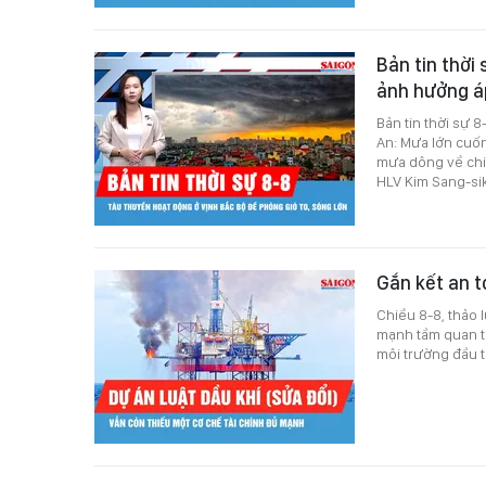
Bản tin thời 
ảnh hưởng á
Bản tin thời sự 
An: Mưa lớn cuốn
mưa dông về chiề
HLV Kim Sang-sik
Gắn kết an t
Chiều 8-8, thảo 
mạnh tầm quan tr
môi trường đầu t