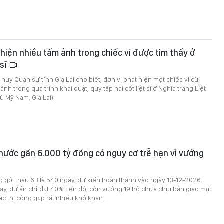
t hiện nhiều tấm ảnh trong chiếc ví được tìm thấy ở
 sĩ
huy Quân sự tỉnh Gia Lai cho biết, đơn vị phát hiện một chiếc ví cũ
nh trong quá trình khai quật, quy tập hài cốt liệt sĩ ở Nghĩa trang Liệt
ù Mỹ Nam, Gia Lai).
nước gần 6.000 tỷ đồng có nguy cơ trễ hạn vì vướng
ng gói thầu 6B là 540 ngày, dự kiến hoàn thành vào ngày 13-12-2026.
ay, dự án chỉ đạt 40% tiến độ, còn vướng 19 hộ chưa chịu bàn giao mặt
c thi công gặp rất nhiều khó khăn.