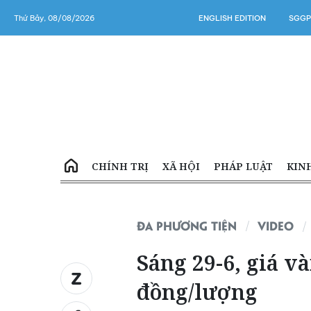
Thứ Bảy, 08/08/2026
ENGLISH EDITION
SGGP
CHÍNH TRỊ
XÃ HỘI
PHÁP LUẬT
KIN
ĐA PHƯƠNG TIỆN
VIDEO
Sáng 29-6, giá v
đồng/lượng