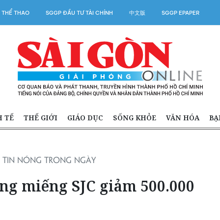
 THỂ THAO
SGGP ĐẦU TƯ TÀI CHÍNH
中文版
SGGP EPAPER
H TẾ
THẾ GIỚI
GIÁO DỤC
SỐNG KHỎE
VĂN HÓA
BẠ
TIN NÓNG TRONG NGÀY
àng miếng SJC giảm 500.000