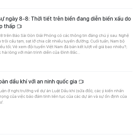
sự ngày 8-8: Thời tiết trên biển đang diễn biến xấu do
p thấp
8-8 trên Báo Sài Gòn Giải Phóng có các thông tin đáng chú ý sau: Nghệ
 trôi cầu tạm, sạt lở chia cắt nhiều tuyến đường; Cuối tuần, Nam bộ
u tối; Vé xem đội tuyển Việt Nam đá bán kết lượt về giá bao nhiêu?;
 hài lòng với màn trình diễn của Đình Bắc...
oàn dầu khí với an ninh quốc gia
luận ở nghị trường về dự án Luật Dầu khí (sửa đổi), các ý kiến nhấn
ọng của việc bảo đảm tính liên tục của các dự án và sự ổn định của
ư.