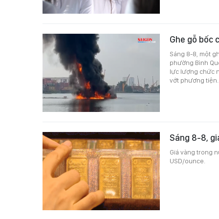
Ghe gỗ bốc c
Sáng 8-8, một g
phường Bình Quới
lực lượng chức n
vớt phương tiện.
Sáng 8-8, gi
Giá vàng trong n
USD/ounce.