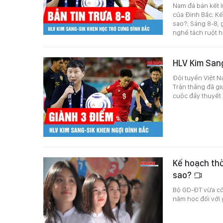
Nam đá bán kết l
của Đình Bắc; Kế
sao?; Sáng 8-8, 
nghề tách ruột 
HLV Kim Sang
Đội tuyển Việt 
Trận thắng đã g
cuộc đầy thuyết
Kế hoạch thờ
sao?
Bộ GD-ĐT vừa có
năm học đối với