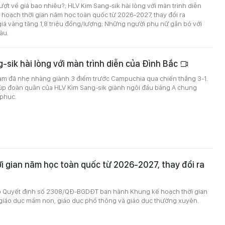
ượt về giá bao nhiêu?; HLV Kim Sang-sik hài lòng với màn trình diễn
 hoạch thời gian năm học toàn quốc từ 2026-2027, thay đổi ra
giá vàng tăng 1,8 triệu đồng/lượng; Những người phụ nữ gắn bó với
hàu.
-sik hài lòng với màn trình diễn của Đình Bắc
Nam đã nhẹ nhàng giành 3 điểm trước Campuchia qua chiến thắng 3-1.
iúp đoàn quân của HLV Kim Sang-sik giành ngôi đầu bảng A chung
 phục.
i gian năm học toàn quốc từ 2026-2027, thay đổi ra
 Quyết định số 2308/QÐ-BGDĐT ban hành Khung kế hoạch thời gian
 giáo dục mầm non, giáo dục phổ thông và giáo dục thường xuyên.