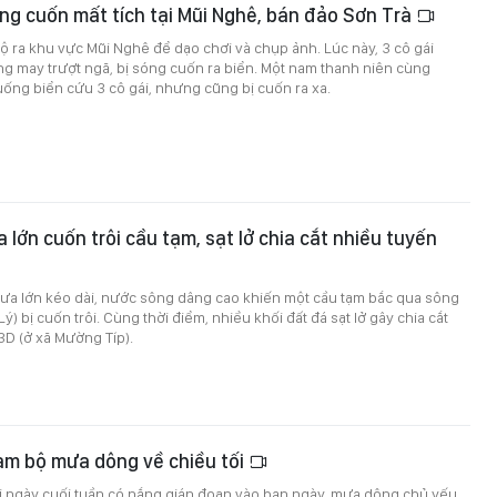
óng cuốn mất tích tại Mũi Nghê, bán đảo Sơn Trà
bộ ra khu vực Mũi Nghê để dạo chơi và chụp ảnh. Lúc này, 3 cô gái
g may trượt ngã, bị sóng cuốn ra biển. Một nam thanh niên cùng
ống biển cứu 3 cô gái, nhưng cũng bị cuốn ra xa.
 lớn cuốn trôi cầu tạm, sạt lở chia cắt nhiều tuyến
a lớn kéo dài, nước sông dâng cao khiến một cầu tạm bắc qua sông
) bị cuốn trôi. Cùng thời điểm, nhiều khối đất đá sạt lở gây chia cắt
3D (ở xã Mường Típ).
am bộ mưa dông về chiều tối
i ngày cuối tuần có nắng gián đoạn vào ban ngày, mưa dông chủ yếu