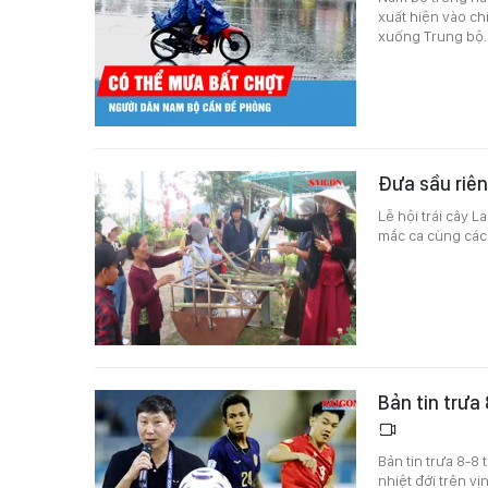
xuất hiện vào ch
xuống Trung bộ.
Đưa sầu riên
Lễ hội trái cây 
mắc ca cùng các
Bản tin trưa
Bản tin trưa 8-8
nhiệt đới trên v