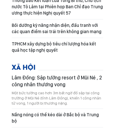
Thông báo Kết luận của Tổng Bí thư, Chủ tịch
nước Tô Lâm tại Phiên họp Ban Chỉ đạo Trung
ương thực hiện Nghị quyết 57
Bồi dưỡng kỹ năng nhận diện, đấu tranh với
các quan điểm sai trái trên không gian mạng
TPHCM xây dựng bộ tiêu chí lượng hóa kết
quả học tập nghị quyết
XÃ HỘI
Lâm Đồng: Sập tường resort ở Mũi Né , 2
công nhân thương vong
Một bức tường cao hơn 3m bất ngờ đổ sập tại công
trường ở Mũi Né (tỉnh Lâm Đồng), khiến 1 công nhân
tử vong, 1 người bị thương nặng.
Nắng nóng có thể kéo dài ở Bắc bộ và Trung
bộ