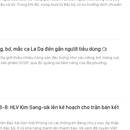
iều và tối. Trong khi đó, vùng mưa từ Bắc bộ có xu hướng dịch chuyển
g, bơ, mắc ca La Dạ đến gần người tiêu dùng
La Dạ giới thiệu nhiều nông sản đặc trưng như sầu riêng, bơ, măng cụt,
 sản phẩm OCOP, qua đó quảng bá tiềm năng của địa phương.
 8-8: HLV Kim Sang-sik lên kế hoạch cho trận bán kết
 trên Báo Sài Gòn Giải Phóng có các thông tin đáng chú ý sau: Áp thấp
ịnh Bắc bộ, ít có khả năng mạnh lên thành bão; Vé xem đội tuyển Việt