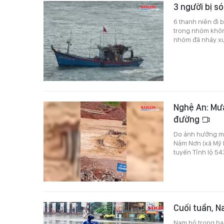
3 người bị s
6 thanh niên đi 
trong nhóm khôn
nhóm đã nhảy xu
Nghệ An: Mưa
đường
Do ảnh hưởng mư
Nậm Nơn (xã Mỹ Lý
tuyến Tỉnh lộ 54
Cuối tuần, N
Nam bộ trong ha