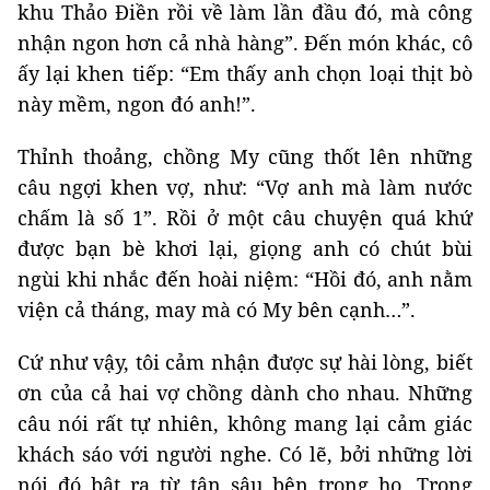
khu Thảo Điền rồi về làm lần đầu đó, mà công
nhận ngon hơn cả nhà hàng”. Đến món khác, cô
ấy lại khen tiếp: “Em thấy anh chọn loại thịt bò
này mềm, ngon đó anh!”.
Thỉnh thoảng, chồng My cũng thốt lên những
câu ngợi khen vợ, như: “Vợ anh mà làm nước
chấm là số 1”. Rồi ở một câu chuyện quá khứ
được bạn bè khơi lại, giọng anh có chút bùi
ngùi khi nhắc đến hoài niệm: “Hồi đó, anh nằm
viện cả tháng, may mà có My bên cạnh…”.
Cứ như vậy, tôi cảm nhận được sự hài lòng, biết
ơn của cả hai vợ chồng dành cho nhau. Những
câu nói rất tự nhiên, không mang lại cảm giác
khách sáo với người nghe. Có lẽ, bởi những lời
nói đó bật ra từ tận sâu bên trong họ. Trong