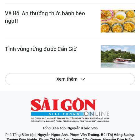
Về Hội An thưởng thức bánh bèo
ngọt!
Tình vùng rừng đước Cần Giờ
Xem thêm
Tổng Biên tập:
Nguyễn Khắc Văn
Phó Tổng Biên tập:
Nguyễn Ngọc Anh
,
Phạm Văn Trường
,
Bùi Thị Hồng Sương
,
Trương Đức Nghĩa
,
Phạm Thị Vân Anh
,
Dương Văn Quang
,
Nguyễn Đức Hiển
,