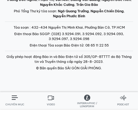
Nguyễn Khắc Cường
,
Trần Gia Bảo
Phó Tổng Thư ký tòa soạn:
Ngô Quang Trưởng
,
Nguyễn Chiến Dũng
,
Nguyễn Phước Bình
Tòa soạn
: 432-434 Nguyễn Thị Minh Khai, Phường Bàn Cờ, TP.HCM
Điện thoại Báo SGGP
: (028) 3.9294.091, 3.9294.092, 3.9294.093,
3.9294.097, 3.9294.098
Điện thoại Tòa soạn Báo Điện tử
: 08 65 11 22 55
Giấy phép hoạt động Báo in và Báo Điện tử số 305/GP-BTTTT do Bộ Thông
tin và Truyền thông cấp ngày 28-8-2023.
© Bản quyền Báo SÀI GÒN GIẢI PHÓNG.
INFOGRAPHIC /
CHUYÊN MỤC
VIDEO
PODCAST
LONGFORM