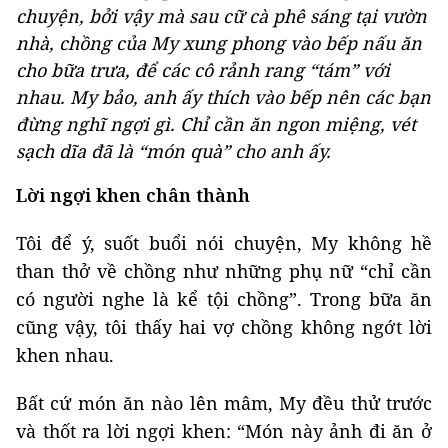
chuyện, bởi vậy mà sau cữ cà phê sáng tại vườn
nhà, chồng của My xung phong vào bếp nấu ăn
cho bữa trưa, để các cô rảnh rang “tám” với
nhau. My bảo, anh ấy thích vào bếp nên các bạn
đừng nghĩ ngợi gì. Chỉ cần ăn ngon miệng, vét
sạch dĩa đã là “món quà” cho anh ấy.
Lời ngợi khen chân thành
Tôi để ý, suốt buổi nói chuyện, My không hề
than thở về chồng như những phụ nữ “chỉ cần
có người nghe là kể tội chồng”. Trong bữa ăn
cũng vậy, tôi thấy hai vợ chồng không ngớt lời
khen nhau.
Bất cứ món ăn nào lên mâm, My đều thử trước
và thốt ra lời ngợi khen: “Món này ảnh đi ăn ở