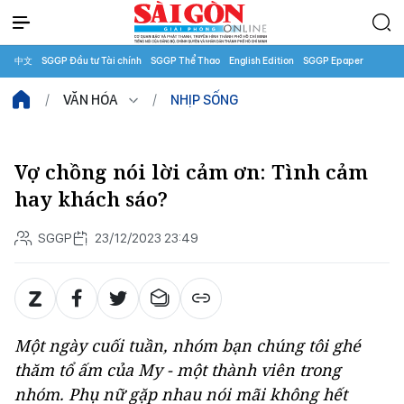
中文
SGGP Đầu tư Tài chính
SGGP Thể Thao
English Edition
SGGP Epaper
VĂN HÓA
NHỊP SỐNG
Vợ chồng nói lời cảm ơn: Tình cảm
hay khách sáo?
SGGP
23/12/2023 23:49
Một ngày cuối tuần, nhóm bạn chúng tôi ghé
thăm tổ ấm của My - một thành viên trong
nhóm. Phụ nữ gặp nhau nói mãi không hết