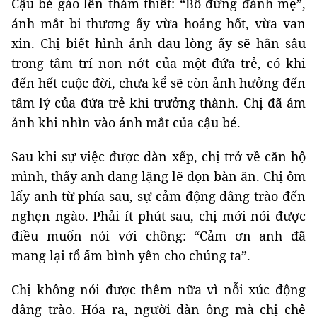
Cậu bé gào lên thảm thiết: “Bố đừng đánh mẹ”,
ánh mắt bi thương ấy vừa hoảng hốt, vừa van
xin. Chị biết hình ảnh đau lòng ấy sẽ hằn sâu
trong tâm trí non nớt của một đứa trẻ, có khi
đến hết cuộc đời, chưa kể sẽ còn ảnh hưởng đến
tâm lý của đứa trẻ khi trưởng thành. Chị đã ám
ảnh khi nhìn vào ánh mắt của cậu bé.
Sau khi sự việc được dàn xếp, chị trở về căn hộ
mình, thấy anh đang lặng lẽ dọn bàn ăn. Chị ôm
lấy anh từ phía sau, sự cảm động dâng trào đến
nghẹn ngào. Phải ít phút sau, chị mới nói được
điều muốn nói với chồng: “Cảm ơn anh đã
mang lại tổ ấm bình yên cho chúng ta”.
Chị không nói được thêm nữa vì nỗi xúc động
dâng trào. Hóa ra, người đàn ông mà chị chê