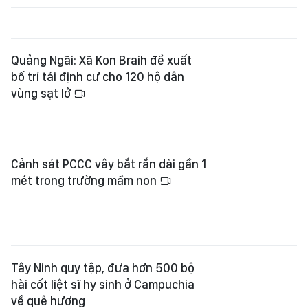
Cảnh sát PCCC vây bắt rắn dài gần 1
mét trong trường mầm non
Tây Ninh quy tập, đưa hơn 500 bộ
hài cốt liệt sĩ hy sinh ở Campuchia
về quê hương
Cứu thành công 30 ngư dân trên
tàu cá bị cháy ở vùng biển Khánh
Hòa