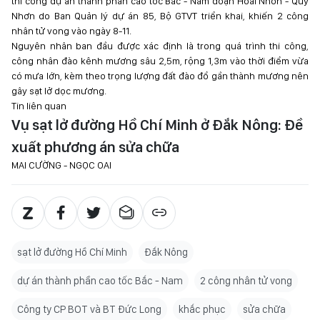
thi công dự án thành phần cao tốc Bắc - Nam đoạn Hoài Nhơn - Quy
Nhơn do Ban Quản lý dự án 85, Bộ GTVT triển khai, khiến 2 công
nhân tử vong vào ngày 8-11.
Nguyên nhân ban đầu được xác định là trong quá trình thi công,
công nhân đào kênh mương sâu 2,5m, rộng 1,3m vào thời điểm vừa
có mưa lớn, kèm theo trọng lượng đất đào đổ gần thành mương nên
gây sạt lở dọc mương.
Tin liên quan
Vụ sạt lở đường Hồ Chí Minh ở Đắk Nông: Đề
xuất phương án sửa chữa
MAI CƯỜNG - NGỌC OAI
sạt lở đường Hồ Chí Minh
Đắk Nông
dự án thành phần cao tốc Bắc - Nam
2 công nhân tử vong
Công ty CP BOT và BT Đức Long
khắc phục
sửa chữa