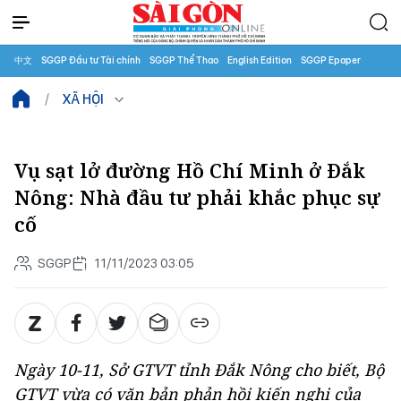
中文
SGGP Đầu tư Tài chính
SGGP Thể Thao
English Edition
SGGP Epaper
XÃ HỘI
Vụ sạt lở đường Hồ Chí Minh ở Đắk
Nông: Nhà đầu tư phải khắc phục sự
cố
SGGP
11/11/2023 03:05
Ngày 10-11, Sở GTVT tỉnh Đắk Nông cho biết, Bộ
GTVT vừa có văn bản phản hồi kiến nghị của