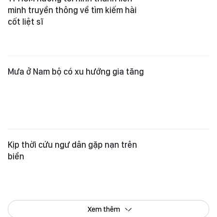
Kịp thời cứu ngư dân gặp nạn trên
biển
Xem thêm
Tổng Biên tập:
Nguyễn Khắc Văn
Phó Tổng Biên tập:
Nguyễn Ngọc Anh
,
Phạm Văn Trường
,
Bùi Thị Hồng Sương
,
Trương Đức Nghĩa
,
Phạm Thị Vân Anh
,
Dương Văn Quang
,
Nguyễn Đức Hiển
,
Nguyễn Khắc Cường
,
Trần Gia Bảo