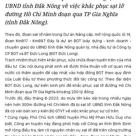
UBND tỉnh Đắk Nông về việc khắc phục sạt lở
đường Hồ Chí Minh đoạn qua TP Gia Nghĩa
(tỉnh Đắk Nông).
Theo đó, đoạn sạt lở nằm trong Dự án Nâng cấp, mở rộng quốc lộ 14,
đoạn Km817 - Km887. Đây là dự án BOT (xây dựng - kinh doanh -
chuyển giao) do UBND tỉnh Đắk Nông quản lý; nhà đầu tư là Công ty
CP BOT và BT Đức Long (BOT Đức Long).
Trách nhiệm thực hiện khắc phục, sửa chữa đoạn tuyến trên của nhà
đầu tư. Các nội dung phát sinh sẽ được thỏa thuận với cơ quan nhà
nước có thẩm quyền để cập nhật vào hợp đồng BOT theo quy định
của Luật Đầu tư theo phương thức đối tác công tư. Theo đại diện
BOT Đức Long, dự kiến kinh phí để khắc phục sạt lở đường Hồ Chí
Minh đoạn qua TP Gia Nghĩa khoảng 200 tỷ đồng.
Trước đó, đầu tháng 8-2023, do mưa lớn kéo dài trong nhiều ngày
nên hơn 300m đường Hồ Chí Minh đã bị sạt lở. UBND tỉnh Đắk Nông
đã có văn bản xin ý kiến Bộ GTVT về việc khắc phục sự cố trên.
* Cùng ngày, Phó Chủ tịch UBND huyện Phù Mỹ Phan Hữu Duy cho
biết, Công an huyện này đang phối hợp với Công an tỉnh Bình Định
mở rộng điều tra, làm rõ nguyên nhân vụ sạt lở đất trên công trường