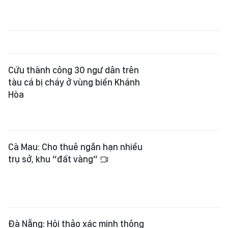
Cà Mau: Cho thuê ngắn hạn nhiều
trụ sở, khu “đất vàng”
Đà Nẵng: Hội thảo xác minh thông
tin mộ liệt sĩ tập thể tại xã Hiệp Đức
Quân khu 4 tổng kết công tác tìm
kiếm, quy tập hài cốt liệt sĩ mùa khô
2025-2026