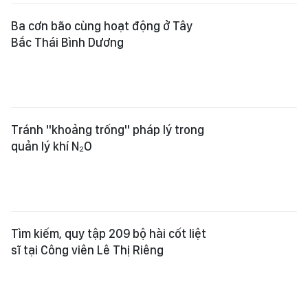
Tránh "khoảng trống" pháp lý trong
quản lý khí N₂O
Tìm kiếm, quy tập 209 bộ hài cốt liệt
sĩ tại Công viên Lê Thị Riêng
Quảng Ngãi: Xã Kon Braih đề xuất
bố trí tái định cư cho 120 hộ dân
vùng sạt lở