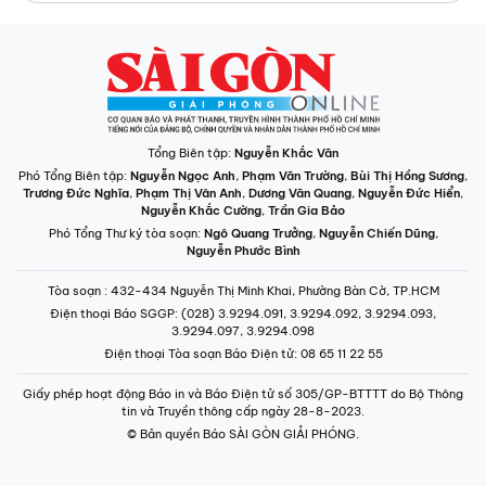
Phó Tổng Thư ký tòa soạn:
Ngô Quang Trưởng
,
Nguyễn Chiến Dũng
,
Nguyễn Phước Bình
Tòa soạn
: 432-434 Nguyễn Thị Minh Khai, Phường Bàn Cờ, TP.HCM
Điện thoại Báo SGGP
: (028) 3.9294.091, 3.9294.092, 3.9294.093,
3.9294.097, 3.9294.098
Điện thoại Tòa soạn Báo Điện tử
: 08 65 11 22 55
Giấy phép hoạt động Báo in và Báo Điện tử số 305/GP-BTTTT do Bộ Thông
tin và Truyền thông cấp ngày 28-8-2023.
© Bản quyền Báo SÀI GÒN GIẢI PHÓNG.
INFOGRAPHIC /
CHUYÊN MỤC
VIDEO
PODCAST
LONGFORM