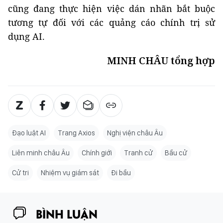
cũng đang thực hiện việc dán nhãn bắt buộc
tương tự đối với các quảng cáo chính trị sử
dụng AI.
MINH CHÂU tổng hợp
Đạo luật AI
Trang Axios
Nghị viện châu Âu
Liên minh châu Âu
Chính giới
Tranh cử
Bầu cử
Cử tri
Nhiệm vụ giám sát
Đi bầu
BÌNH LUẬN