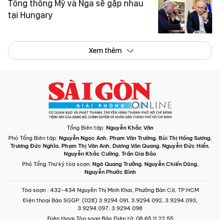
Tổng thống Mỹ và Nga sẽ gặp nhau
tại Hungary
Xem thêm
Tổng Biên tập:
Nguyễn Khắc Văn
Phó Tổng Biên tập:
Nguyễn Ngọc Anh
,
Phạm Văn Trường
,
Bùi Thị Hồng Sương
,
Trương Đức Nghĩa
,
Phạm Thị Vân Anh
,
Dương Văn Quang
,
Nguyễn Đức Hiển
,
Nguyễn Khắc Cường
,
Trần Gia Bảo
Phó Tổng Thư ký tòa soạn:
Ngô Quang Trưởng
,
Nguyễn Chiến Dũng
,
Nguyễn Phước Bình
Tòa soạn
: 432-434 Nguyễn Thị Minh Khai, Phường Bàn Cờ, TP.HCM
Điện thoại Báo SGGP
: (028) 3.9294.091, 3.9294.092, 3.9294.093,
3.9294.097, 3.9294.098
Điện thoại Tòa soạn Báo Điện tử
: 08 65 11 22 55