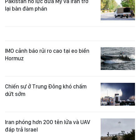
Pakistan nỗ lực đưa Mỹ và Iran trở
lại bàn đàm phán
IMO cảnh báo rủi ro cao tại eo biển
Hormuz
Chiến sự ở Trung Đông khó chấm
dứt sớm
Iran phóng hơn 200 tên lửa và UAV
đáp trả Israel