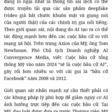
đáng lo ngại nhất là thông tin sai lệch có thể
được truyền tải qua các sản phẩm deepfake
(video giả bắt chước khuôn mặt và giọng nói
của người thật) của các chính trị gia nổi tiếng.
Theo giới quan sát, nội dung do AI tạo ra có thể
tác động mạnh hơn đến các cuộc bầu cử so với
mạng xã hội. Trên trang Axios của Mỹ, ông Tom
Newhouse, Phó Chủ tịch Doanh nghiệp AI
Convergence Media, viết: Cuộc bầu cử tổng
thống Mỹ vào năm 2024 “sẽ là cuộc bầu cử AI”,
gây rối hơn nhiều so với cái gọi là “bầu cử
Facebook” năm 2008 và 2012.
Giới quan sát nhấn mạnh sự cần thiết phải có
các khung pháp lý phù hợp để giảm nguy cơ AI
ảnh hưởng trực tiếp đến các cuộc bầu cử. Tại
Mỹ, đạo luật được đưa ra trước Thượng viện Mỹ