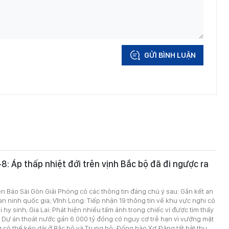
GỬI BÌNH LUẬN
-8: Áp thấp nhiệt đới trên vịnh Bắc bộ đã đi ngược ra
trên Báo Sài Gòn Giải Phóng có các thông tin đáng chú ý sau: Gắn kết an
 an ninh quốc gia; Vĩnh Long: Tiếp nhận 19 thông tin về khu vực nghi có
 hy sinh; Gia Lai: Phát hiện nhiều tấm ảnh trong chiếc ví được tìm thấy
ĩ; Dự án thoát nước gần 6.000 tỷ đồng có nguy cơ trễ hạn vì vướng mặt
có thể kéo dài ở Bắc bộ và Trung bộ; Đồng bào Xơ Đăng tất bật thu