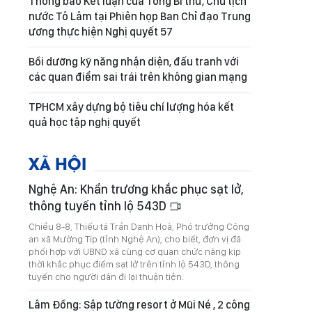
Thông báo Kết luận của Tổng Bí thư, Chủ tịch
nước Tô Lâm tại Phiên họp Ban Chỉ đạo Trung
ương thực hiện Nghị quyết 57
Bồi dưỡng kỹ năng nhận diện, đấu tranh với
các quan điểm sai trái trên không gian mạng
TPHCM xây dựng bộ tiêu chí lượng hóa kết
quả học tập nghị quyết
XÃ HỘI
Nghệ An: Khẩn trương khắc phục sạt lở,
thông tuyến tỉnh lộ 543D
Chiều 8-8, Thiếu tá Trần Danh Hoà, Phó trưởng Công
an xã Mường Típ (tỉnh Nghệ An), cho biết, đơn vị đã
phối hợp với UBND xã cùng cơ quan chức năng kịp
thời khắc phục điểm sạt lở trên tỉnh lộ 543D, thông
tuyến cho người dân đi lại thuận tiện.
Lâm Đồng: Sập tường resort ở Mũi Né , 2 công