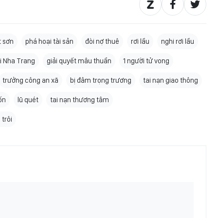
t sơn
phá hoại tài sản
đòi nợ thuê
rơi lầu
nghi rơi lầu
ại Nha Trang
giải quyết mâu thuẩn
1 người tử vong
trưởng công an xã
bị đâm trọng trương
tai nạn giao thông
ốn
lũ quét
tai nạn thương tâm
trôi