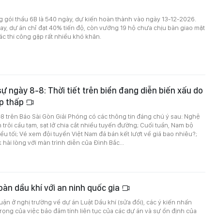
ng gói thầu 6B là 540 ngày, dự kiến hoàn thành vào ngày 13-12-2026.
ay, dự án chỉ đạt 40% tiến độ, còn vướng 19 hộ chưa chịu bàn giao mặt
c thi công gặp rất nhiều khó khăn.
sự ngày 8-8: Thời tiết trên biển đang diễn biến xấu do
p thấp
8-8 trên Báo Sài Gòn Giải Phóng có các thông tin đáng chú ý sau: Nghệ
 trôi cầu tạm, sạt lở chia cắt nhiều tuyến đường; Cuối tuần, Nam bộ
u tối; Vé xem đội tuyển Việt Nam đá bán kết lượt về giá bao nhiêu?;
 hài lòng với màn trình diễn của Đình Bắc...
oàn dầu khí với an ninh quốc gia
luận ở nghị trường về dự án Luật Dầu khí (sửa đổi), các ý kiến nhấn
ọng của việc bảo đảm tính liên tục của các dự án và sự ổn định của