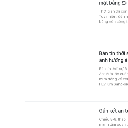
mặt bằng
Thời gian thi cô
Tuy nhiên, đến n
bằng nên công tá
Bản tin thời 
ảnh hưởng á
Bản tin thời sự 
An: Mưa lớn cuốn
mưa dông về chiề
HLV Kim Sang-sik
Gắn kết an t
Chiều 8-8, thảo 
mạnh tầm quan tr