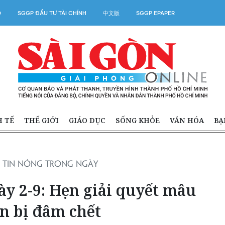
O
SGGP ĐẦU TƯ TÀI CHÍNH
中文版
SGGP EPAPER
H TẾ
THẾ GIỚI
GIÁO DỤC
SỐNG KHỎE
VĂN HÓA
BẠ
TIN NÓNG TRONG NGÀY
y 2-9: Hẹn giải quyết mâu
n bị đâm chết