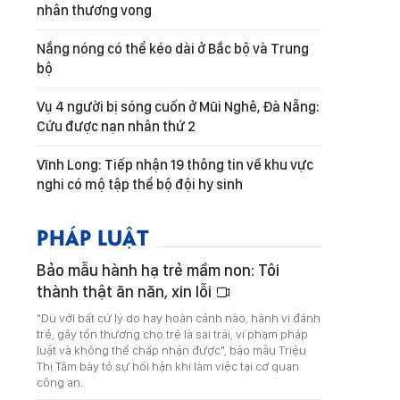
nhân thương vong
Nắng nóng có thể kéo dài ở Bắc bộ và Trung
bộ
Vụ 4 người bị sóng cuốn ở Mũi Nghê, Đà Nẵng:
Cứu được nạn nhân thứ 2
Vĩnh Long: Tiếp nhận 19 thông tin về khu vực
nghi có mộ tập thể bộ đội hy sinh
PHÁP LUẬT
Bảo mẫu hành hạ trẻ mầm non: Tôi
thành thật ăn năn, xin lỗi
"Dù với bất cứ lý do hay hoàn cảnh nào, hành vi đánh
trẻ, gây tổn thương cho trẻ là sai trái, vi phạm pháp
luật và không thể chấp nhận được", bảo mẫu Triệu
Thị Tâm bày tỏ sự hối hận khi làm việc tại cơ quan
công an.