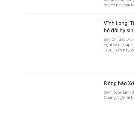
hoạch hạt sâm N
Vĩnh Long: T
bộ đội hy si
Ban Chỉ đạo 515 
nghi có mộ tập t
1968. Đến nay, c
Đồng bào Xơ
Sâm Ngọc Linh đ
Quảng Ngãi tất bậ