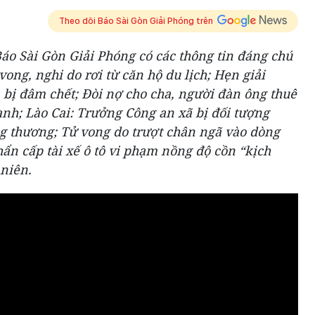
Theo dõi Báo Sài Gòn Giải Phóng trên
áo Sài Gòn Giải Phóng có các thông tin đáng chú
ong, nghi do rơi từ căn hộ du lịch; Hẹn giải
 bị đâm chết; Đòi nợ cho cha, người đàn ông thuê
anh; Lào Cai: Trưởng Công an xã bị đối tượng
g thương; Tử vong do trượt chân ngã vào dòng
ẩn cấp tài xế ô tô vi phạm nồng độ cồn “kịch
 niên.