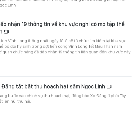
gọc Linh
iếp nhận 19 thông tin về khu vực nghi có mộ tập thể
nh
tỉnh Vĩnh Long thống nhất ngày 18-8 sẽ tổ chức tìm kiếm tại khu vực
hể bộ đội hy sinh trong đợt tiến công Vĩnh Long Tết Mậu Thân năm
ơ quan chức năng đã tiếp nhận 19 thông tin liên quan đến khu vực này.
 Đăng tất bật thu hoạch hạt sâm Ngọc Linh
ang bước vào chính vụ thu hoạch hạt, đồng bào Xơ Đăng ở phía Tây
t lên núi thu hái.