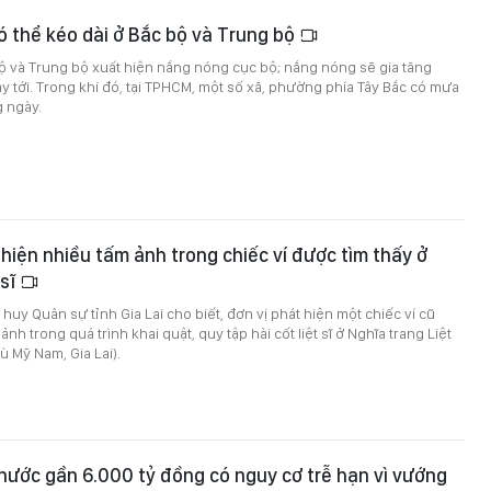
 thể kéo dài ở Bắc bộ và Trung bộ
ộ và Trung bộ xuất hiện nắng nóng cục bộ; nắng nóng sẽ gia tăng
 tới. Trong khi đó, tại TPHCM, một số xã, phường phía Tây Bắc có mưa
g ngày.
t hiện nhiều tấm ảnh trong chiếc ví được tìm thấy ở
 sĩ
huy Quân sự tỉnh Gia Lai cho biết, đơn vị phát hiện một chiếc ví cũ
nh trong quá trình khai quật, quy tập hài cốt liệt sĩ ở Nghĩa trang Liệt
ù Mỹ Nam, Gia Lai).
nước gần 6.000 tỷ đồng có nguy cơ trễ hạn vì vướng