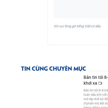
Xin vui lòng gõ tiếng Việt có dấu
TIN CÙNG CHUYÊN MỤC
Bản tin tối 8
khơi xa
Bản tin tối 8-8 
toàn dầu khí với
mộ tập thể bộ đội
ở phần mộ liệt s
bằng; Nắng nóng 