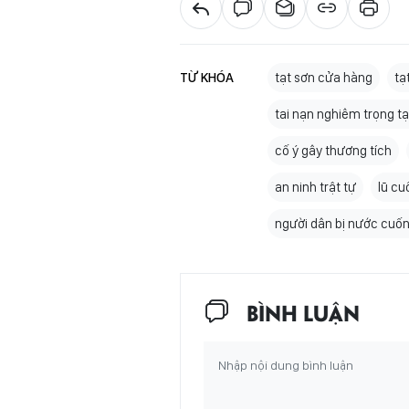
TỪ KHÓA
tạt sơn cửa hàng
tạ
tai nạn nghiêm trọng t
cố ý gây thương tích
an ninh trật tự
lũ cu
người dân bị nước cuốn 
BÌNH LUẬN