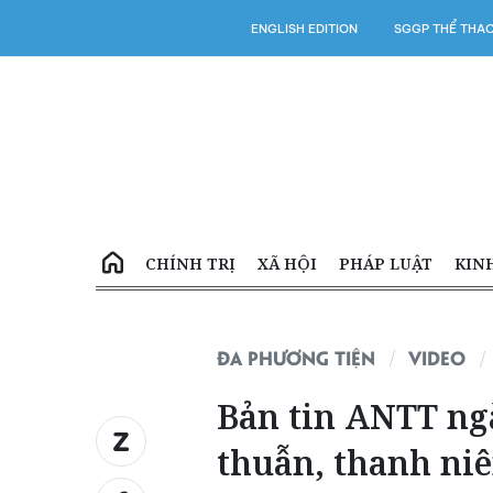
ENGLISH EDITION
SGGP THỂ THA
CHÍNH TRỊ
XÃ HỘI
PHÁP LUẬT
KIN
ĐA PHƯƠNG TIỆN
VIDEO
Bản tin ANTT ngà
thuẫn, thanh niê