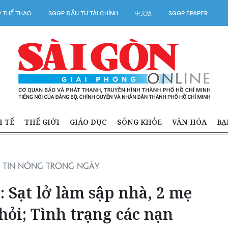
 THỂ THAO
SGGP ĐẦU TƯ TÀI CHÍNH
中文版
SGGP EPAPER
H TẾ
THẾ GIỚI
GIÁO DỤC
SỐNG KHỎE
VĂN HÓA
BẠ
TIN NÓNG TRONG NGÀY
: Sạt lở làm sập nhà, 2 mẹ
ỏi; Tình trạng các nạn