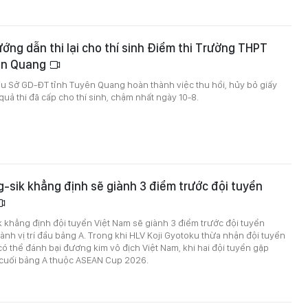
ng dẫn thi lại cho thí sinh Điểm thi Trường THPT
ên Quang
u Sở GD-ĐT tỉnh Tuyên Quang hoàn thành việc thu hồi, hủy bỏ giấy
uả thi đã cấp cho thí sinh, chậm nhất ngày 10-8.
-sik khẳng định sẽ giành 3 điểm trước đội tuyển
 khẳng định đội tuyển Việt Nam sẽ giành 3 điểm trước đội tuyển
nh vị trí đầu bảng A. Trong khi HLV Koji Gyotoku thừa nhận đội tuyển
 thể đánh bại đương kim vô địch Việt Nam, khi hai đội tuyển gặp
n cuối bảng A thuộc ASEAN Cup 2026.