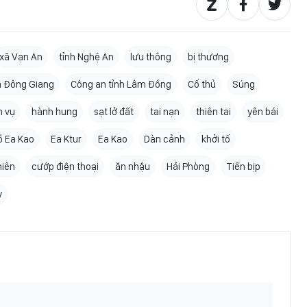
xã Vạn An
tỉnh Nghệ An
lưu thông
bị thương
ã Đông Giang
Công an tỉnh Lâm Đồng
Cố thủ
Súng
m vụ
hành hung
sạt lở đất
tai nạn
thiên tai
yên bái
ồ Ea Kao
Ea Ktur
Ea Kao
Dàn cảnh
khởi tố
niên
cướp điện thoại
ăn nhậu
Hải Phòng
Tiến bịp
y