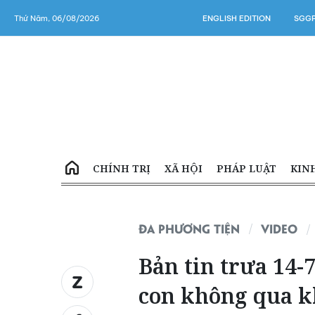
Thứ Năm, 06/08/2026
ENGLISH EDITION
SGGP
CHÍNH TRỊ
XÃ HỘI
PHÁP LUẬT
KIN
ĐA PHƯƠNG TIỆN
VIDEO
Bản tin trưa 14-7
con không qua kh