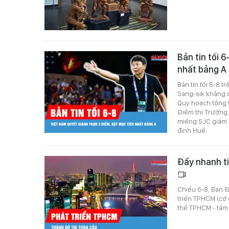
Bản tin tối 
nhất bảng A
Bản tin tối 6-8 
Sang-sik khẳng 
Quy hoạch tổng t
Điểm thi Trường
miếng SJC giảm 
đình Huế.
Đẩy nhanh t
Chiều 6-8, Ban Đ
triển TPHCM (cơ 
thể TPHCM - tầm