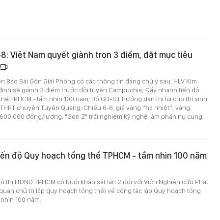
6-8: Việt Nam quyết giành trọn 3 điểm, đặt mục tiêu
trên Báo Sài Gòn Giải Phóng có các thông tin đáng chú ý sau: HLV Kim
định sẽ giành 3 điểm trước đội tuyển Campuchia; Đẩy nhanh tiến độ
hể TPHCM - tầm nhìn 100 năm; Bộ GD-ĐT hướng dẫn thi lại cho thí sinh
 THPT chuyên Tuyên Quang; Chiều 6-8, giá vàng “hạ nhiệt”, vàng
600.000 đồng/lượng; "Gen Z" trải nghiệm kỹ nghệ làm phấn nụ cung
iến độ Quy hoạch tổng thể TPHCM - tầm nhìn 100 năm
ô thị HĐND TPHCM có buổi khảo sát lần 2 đối với Viện Nghiên cứu Phát
quan chủ trì lập quy hoạch tổng thể) về công tác lập Quy hoạch tổng
 nhìn 100 năm.