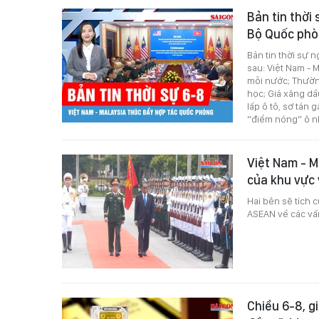
Bản tin thời
Bộ Quốc phò
Bản tin thời sự 
sau: Việt Nam - 
mỗi nước; Thườn
học; Giá xăng dầ
lấp ô tô, sơ tán
“điểm nóng” ô n
Việt Nam - M
của khu vực
Hai bên sẽ tích 
ASEAN về các vấn
Chiều 6-8, g