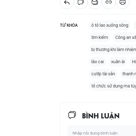
TỪ KHÓA
ô tô lao xuống sông
tìm kiếm
Công an x
bị thương khi làm nhiệ
lào cai
xuân ái
H
cướp tài sản
thanh 
tổ chức sử dụng ma tú
BÌNH LUẬN