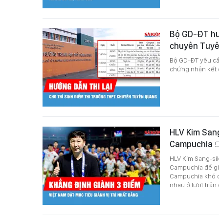
Bộ GD-ĐT hướ
chuyên Tuy
Bộ GD-ĐT yêu cầ
chứng nhận kết q
HLV Kim Sang
Campuchia
HLV Kim Sang-sik
Campuchia để già
Campuchia khó có
nhau ở lượt trậ