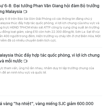
 sự 6-8: Đại tướng Phan Văn Giang hội đàm Bộ trưởng
ng Malaysia
ngày 6-8 trên Báo Sài Gòn Giải Phóng có các thông tin đáng chú ý
Malaysia thúc đẩy hợp tác quốc phòng, vì lợi ích chung của khu vực và
g trực HĐND TPHCM khảo sát ATTP công ty cung ứng suất ăn trường
u đồng loạt giảm, xăng E10 còn hơn 22.300 đồng/lít; Sơn La: Sạt lở vùi
 gần 400 người trong đêm; Hiện trường vụ cháy lớn ở chợ Biên Hòa; Một
hiễm đã có nhiều chuyển biến tích cực.
alaysia thúc đẩy hợp tác quốc phòng, vì lợi ích chung
 và mỗi nước
cực tham vấn, ủng hộ lẫn nhau, nhằm duy trì lập trường chung của
 đề an ninh khu vực và quốc tế.
iá vàng “hạ nhiệt”, vàng miếng SJC giảm 600.000