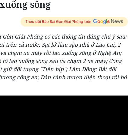
 xuống sông
Theo dõi Báo Sài Gòn Giải Phóng trên
i Gòn Giải Phóng có các thông tin đáng chú ý sau:
 trên cả nước; Sạt lở làm sập nhà ở Lào Cai, 2
 va chạm xe máy rồi lao xuống sông ở Nghệ An;
ô tô lao xuống sông sau va chạm 2 xe máy; Công
t giữ đối tượng "Tiến bịp"; Lâm Đồng: Bắt đối
hương công an; Dàn cảnh mượn điện thoại rồi bỏ