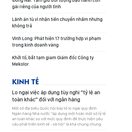
Đồng Nai: Tạm giữ đối tượng bạo hành con
gái riêng của người tình
Lãnh án tù vì nhận tiền chuyển nhầm nhưng
không trả
Vĩnh Long: Phát hiện 17 trường hợp vi phạm
trong kinh doanh vàng
Khởi tố, bắt tạm giam Giám đốc Công ty
Mekolor
KINH TẾ
Lo ngại việc áp dụng tùy nghi "tỷ lệ an
toàn khác" đối với ngân hàng
Một số đại biểu Quốc hội bày tỏ lo ngại quy định
Ngân hàng Nhà nước “áp dụng một hoặc một số tỷ lệ
an toàn khác so với mức quy định để thực hiện yêu
cầu phát triển kinh tế - xã hội” là khá chung chung.